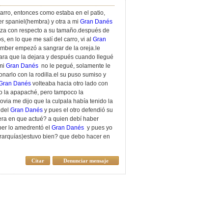
arro, entonces como estaba en el patio,
er spaniel(hembra) y otra a mi
Gran Danés
aza con respecto a su tamaño.después de
, en lo que me salí del carro, vi al
Gran
umber empezó a sangrar de la oreja.le
ra que la dejara y después cuando llegué
 mi
Gran Danés
no le pegué, solamente le
onarlo con la rodilla.el su puso sumiso y
Gran Danés
volteaba hacia otro lado con
no la apapaché, pero tampoco la
via me dijo que la culpala había tenido la
 del
Gran Danés
y pues el otro defendió su
era en que actué? a quien debí haber
er lo amedrentó el
Gran Danés
y pues yo
erarquías)estuvo bien? que debo hacer en
Citar
Denunciar mensaje