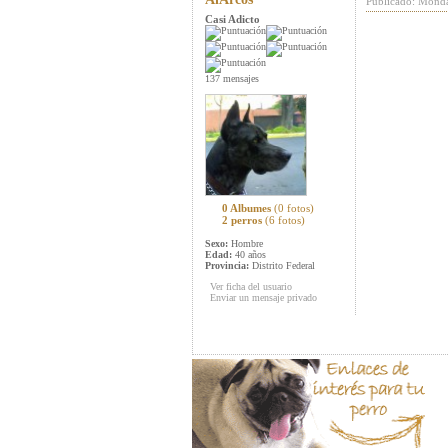
Publicado: Monda
Casi Adicto
137 mensajes
0 Albumes
(0 fotos)
2 perros
(6 fotos)
Sexo:
Hombre
Edad:
40 años
Provincia:
Distrito Federal
Ver ficha del usuario
Enviar un mensaje privado