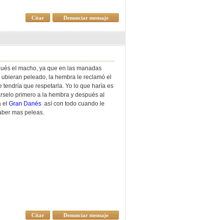
Citar
Denunciar mensaje
spués el macho, ya que en las manadas
e ubieran peleado, la hembra le reclamó el
 tendría que respetarla. Yo lo que haría es
rselo primero a la hembra y después al
a el
Gran Danés
así con todo cuando le
haber mas peleas.
Citar
Denunciar mensaje