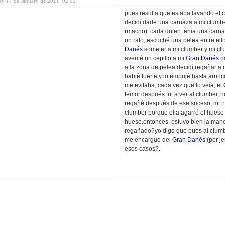
y 17 de January de 2011, 02:02
pues resulta que estaba lavando el c
decidí darle una carnaza a mi clumb
(macho). cada quien tenía una carn
un rato, escuché una pelea entre ellos
Danés
someter a mi clumber y mi cl
aventé un cepillo a mi
Gran Danés
pa
a la zona de pelea decidí regañar a
hablé fuerte y lo empujé hasta arrinc
me evitaba, cada vez que lo veía, el
temor.después fui a ver al clumber, 
regañé.después de ese suceso, mi no
clumber porque ella agarró el hueso
hueso.entonces. estuvo bien la man
regañado?yo digo que pues al clumb
me encargué del
Gran Danés
(por j
esos casos?.