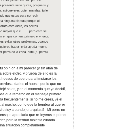
por eso, pero a cambio perdeis
 presente se lo quitas, porque tu y
ar, asi que eres quien mandas, tu le
ndo que estas para corregir
ia ninguna disputa porque el
erato esta claro, los perros
mayor que el........ pero esta se
en en que comen, primero el y luego
eres evitar otros problemas, cuando
o quieres hacer criar ayuda mucho
 perra de la zona ,este (tu perro)
tu opinion a mi parecer (y sin afán de
sobre elotro, y prueba de ello es la
s huesos de cuero para limpiarse los
revios a darles el hueso. por lo que no
dejé solos, y en el momento que yo decidí,
cosa que remarco en el mensaje primero.
da frecuentemente, si no me crees, vé el
 al macho, por lo que la hembra al querer
si estoy creando jerarquias.5.- Mi perro no
ensaje. apreciaria que re-leyeras el primer
der, pero la verdad molesta cuando
 una situación completamente