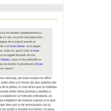
naza a mi clumber spaniel(hembra) y
e un rato, escuché una pelea entre
grar de la oreja.le aventé un
añar a mi
Gran Danés
no le pegué,
ba, cada vez que lo veía, el
Gran
poco la regañé.después de ese
n Danés
y pues el otro defendió su
es al clumber lo amedrentó el
Gran
esos casos?.
mer mensaje, de todos modos es dificil
entre ellos y el hecho de que salieras del
 de la pelea, lo cual dices que no estabas
sucede entre lobos jovenes y adultos o
s establecer un liderato antinatural, un
u, se establece de manera natural si es que
ider. bien por lo de arrinconarlo con la
no ha vuelto a mostrar ese temor, no pasa