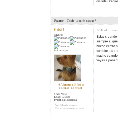
distinta.Graci
Usuario
Titulo:
a quién castigo?
Cris94
Publicado: Tuesd
¡Adicto!
Estas creando 
siempre al que
hueso el otro n
843 mensajes
cambiar las po
macho cuando l
vayas a poner l
0 Albumes
(-3 fotos)
1 perros
(12 fotos)
Sexo:
Mujer
Edad:
32 años
Provincia:
Barcelona
Ver ficha del usuario
Enviar un mensaje privado