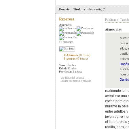
Usuario
Titulo:
a quién castigo?
Rcorresa
Publicado: Tuesd
Aprendiz
AlArcos dijo:
pues r
11 mensajes
otra a
ellos, 
cepill
0 Albumes
(0 fotos)
0 perros
(0 fotos)
solame
Danés
Sexo:
Hombre
Edad:
42 años
suceso
Provincia:
Baleares
hueso.
Ver ficha del usuario
Danés
Enviar un mensaje privado
realmente lo he
aventurar una r
coche para aten
durante la pele
entre adultos y
joven perro ine
el lider eres tu
rodilla, pero l