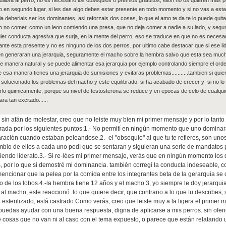
ilibra al perro, no es necesario los obsequios o premios gratuitos, ellon no os quieren mas 
to.en segundo lugar, si les das algo debes estar presente en todo momento y si no vas a estar
ia deberiais ser los dominantes, asi reforzais dos cosas, lo que el amo te da te lo puede quit
o no comer, como un leon comiendo una presa, que no deja comer a nadie a su lado, y segu
ier conducta agresiva que surja, en la mente del perro, eso se traduce en que no es necesar
nte esta presente y no es ninguno de los dos perros. por ultimo cabe destacar que si ese lid
n generaran una jerarquia, seguramente el macho sobre la hembra salvo que esta sea mucho 
e manera natural y se puede alimentar esa jerarquia por ejemplo controlando siempre el ord
de esa manera tienes una jerarquia de sumisiones y evitaras problemas...........tambien si qui
solucionado los problemas del macho y este equilibrado, si ha acabado de crecer y si no l
rlo quimicamente, porque su nivel de testosterona se reduce y en epocas de celo de cualquier
ara tan excitado......
sin afán de molestar, creo que no leiste muy bien mi primer mensaje y por lo tanto 
rrada por los siguientes puntos:1.- No permití en ningún momento que uno dominara 
ración cuando estaban peleandose.2.- el "obsequio" al que tu te refieres, son uno
ambio de ellos a cada uno pedí que se sentaran y siguieran una serie de mandatos p
diendo liderato.3.- Si re-lées mi primer mensaje, verás que en ningún momento los 
s, por lo que si demostré mi dominancia. también corregí la conducta indeseable, 
ncionar que la pelea por la comida entre los integrantes beta de la gerarquia se 
 de los lobos.4.-la hembra tiene 12 años y el macho 3, yo siempre le doy jerarquia
 al macho, este reaccionó. lo que quiere decir, que contrario a lo que tu describes, 
esterilizado, está castrado.Como verás, creo que leiste muy a la ligera el primer m
uedas ayudar con una buena respuesta, digna de aplicarse a mis perros. sin ofen
e cosas que no van ni al caso con el tema expuesto, o parece que están relatando