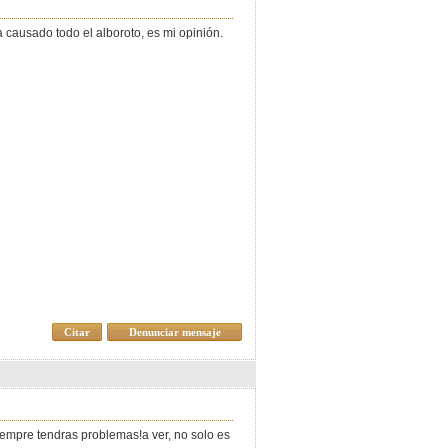
 causado todo el alboroto, es mi opinión.
Citar
Denunciar mensaje
siempre tendras problemas!a ver, no solo es