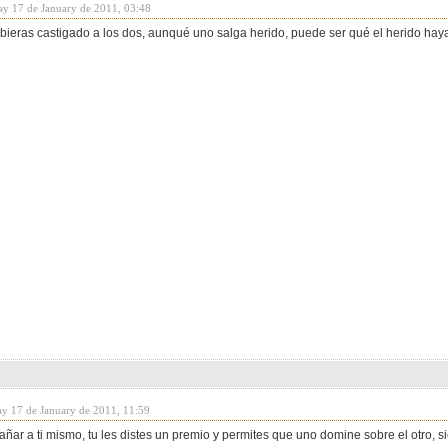
y 17 de January de 2011, 03:48
bieras castigado a los dos, aunqué uno salga herido, puede ser qué el herido haya
y 17 de January de 2011, 11:59
añar a ti mismo, tu les distes un premio y permites que uno domine sobre el otro, 