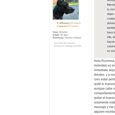
desequ
lidera
tu nov
dejas 
cualqu
0 Albumes
(0 fotos)
domina
2 perros
(6 fotos)
tambie
Sexo:
Hombre
hara d
Edad:
40 años
ella, 
Provincia:
Distrito Federal
hayas 
Ver ficha del usuario
Enviar un mensaje privado
castra
no est
Hola Rcorresa, 
molestar) es e
inmediata sepa
dientes, y a c
creo estar per
quité lo hueso
aunque cabe me
comportamiento
quitar el hueso
solamente está 
mensaje y me p
alguien escrib