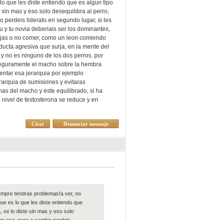
lo que les diste entiendo que es algun tipo
 sin mas y eso solo desequilibra al perro,
 perdeis liderato.en segundo lugar, si les
u y tu novia deberiais ser los dominantes,
 dejas o no comer, como un leon comiendo
ducta agresiva que surja, en la mente del
y no es ninguno de los dos perros. por
, seguramente el macho sobre la hembra
mentar esa jerarquia por ejemplo
rarquia de sumisiones y evitaras
mas del macho y este equilibrado, si ha
nivel de testosterona se reduce y en
Citar
Denunciar mensaje
iempre tendras problemas!a ver, no
ue es lo que les diste entiendo que
, se lo diste sin mas y eso solo