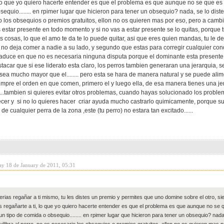
 lo que yo quiero hacerte entender es que el problema es que aunque no se que es 
equio........ en rpimer lugar que hicieron para tener un obsequio? nada, se lo diste
 los obsequios o premios gratuitos, ellon no os quieren mas por eso, pero a cambio
estar presente en todo momento y si no vas a estar presente se lo quitas, porque t
os cosas, lo que el amo te da te lo puede quitar, asi que eres quien mandas, tu le
 no deja comer a nadie a su lado, y segundo que estas para corregir cualquier con
traduce en que no es necesaria ninguna disputa porque el dominante esta presente 
stacar que si ese liderato esta claro, los perros tambien generaran una jerarquia
sea mucho mayor que el........ pero esta se hara de manera natural y se puede ali
empre el orden en que comen, primero el y luego ella, de esa manera tienes una je
.....tambien si quieres evitar otros problemas, cuando hayas solucionado los proble
cer y si no lo quieres hacer criar ayuda mucho castrarlo quimicamente, porque su 
de cualquier perra de la zona ,este (tu perro) no estara tan excitado......
ay 18 de January de 2011, 05:31
erias regañar a ti mismo, tu les distes un premio y permites que uno domine sobre el otro, s
s regañarte a ti, lo que yo quiero hacerte entender es que el problema es que aunque no se q
un tipo de comida o obsequio........ en rpimer lugar que hicieron para tener un obsequio? nada