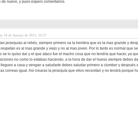
as de nuevo, y pues espero comentarios.
ay 18 de January de 2011, 10:27
las jerarquias al rebés, siempre primero va la hembra que es la mas grande y de
 respetan es al mas grande y viejo y no al mas joven. Por lo tanto es normal que s
o se lo quiso dar y el que ataco fue el macho cosa que no tendría que hacer, ya que
siciones no como lo estabas haciendo, a la hora de dar el hueso siempre debes da
legues a casa y vengan a saludarte debes saludar primero a clumber y después 
as correas igual. Así crearas la jerarquía que ellos necesitan y no tendrá porque 