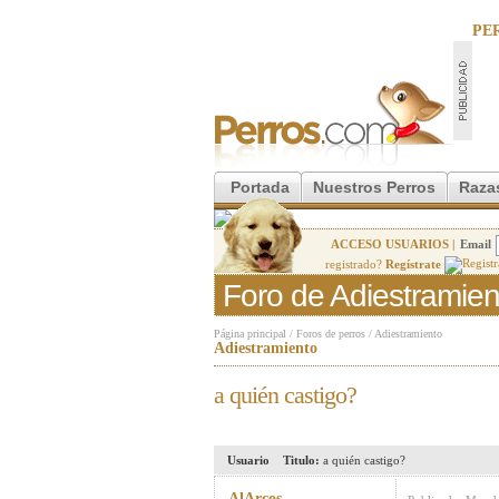
PE
Portada
Nuestros Perros
Raza
ACCESO USUARIOS |
Email
registrado?
Regístrate
Foro de Adiestramien
Página principal
/
Foros de perros
/
Adiestramiento
Adiestramiento
a quién castigo?
Usuario
Titulo:
a quién castigo?
AlArcos