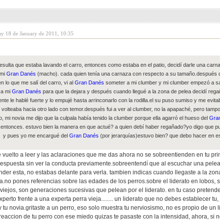
ay 18 de January de 2011, 10:35
esulta que estaba lavando el carro, entonces como estaba en el patio, decidí darle una car
 mi
Gran Danés
(macho). cada quien tenía una carnaza con respecto a su tamaño.después d
en lo que me salí del carro, vi al
Gran Danés
someter a mi clumber y mi clumber empezó a san
o a mi
Gran Danés
para que la dejara y después cuando llegué a la zona de pelea decidí reg
nte le hablé fuerte y lo empujé hasta arrinconarlo con la rodilla.el su puso sumiso y me evita
volteaba hacia otro lado con temor.después fui a ver al clumber, no la apapaché, pero tam
, mi novia me dijo que la culpala había tenido la clumber porque ella agarró el hueso del
Gra
entonces. estuvo bien la manera en que actué? a quien debí haber regañado?yo digo que pu
y pues yo me encargué del
Gran Danés
(por jerarquías)estuvo bien? que debo hacer en 
 vuelto a leer y las aclaraciones que me das ahora no se sobreentienden en tu pri
espuesta sin ver la conducta previamente.sobreentendí que al escuchar una pelea 
der esta, no estabas delante para verla. tambien indicas cuando llegaste a la zona
a.no pones referencias sobre las edades de los perros.sobre el liderato en lobos, 
 viejos, son generaciones sucesivas que pelean por el liderato. en tu caso pretende
xperto frente a una experta perra vieja........ un liderato que no debes establecer t
 y tu novia.gritaste a un perro, eso solo muestra tu nerviosismo, no es propio de un l
a reaccion de tu perro con ese miedo quizas te pasaste con la intensidad, ahora, si 