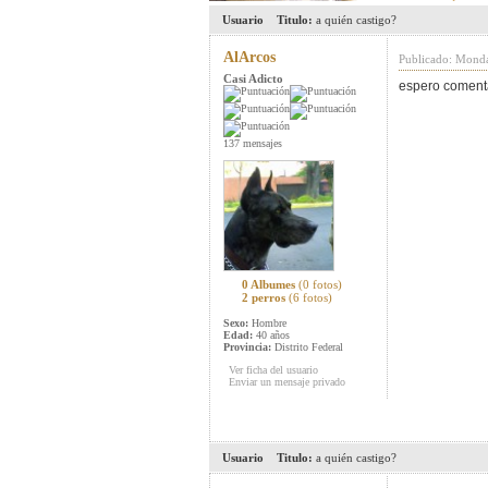
Usuario
Titulo:
a quién castigo?
AlArcos
Publicado: Monda
Casi Adicto
espero coment
137 mensajes
0 Albumes
(0 fotos)
2 perros
(6 fotos)
Sexo:
Hombre
Edad:
40 años
Provincia:
Distrito Federal
Ver ficha del usuario
Enviar un mensaje privado
Usuario
Titulo:
a quién castigo?