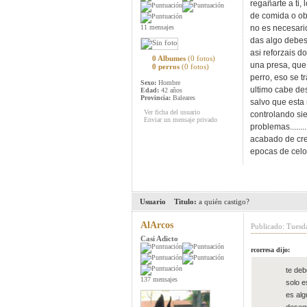
regañarte a ti,
de comida o obs
11 mensajes
no es necesario
das algo debes 
asi reforzais d
0 Albumes
(0 fotos)
una presa, que
0 perros
(0 fotos)
perro, eso se 
Sexo:
Hombre
ultimo cabe de
Edad:
42 años
Provincia:
Baleares
salvo que esta 
Ver ficha del usuario
controlando si
Enviar un mensaje privado
problemas......
acabado de cre
epocas de celo 
Usuario
Titulo:
a quién castigo?
AlArcos
Publicado: Tuesd
Casi Adicto
rcorresa dijo:
te deb
137 mensajes
solo e
es alg