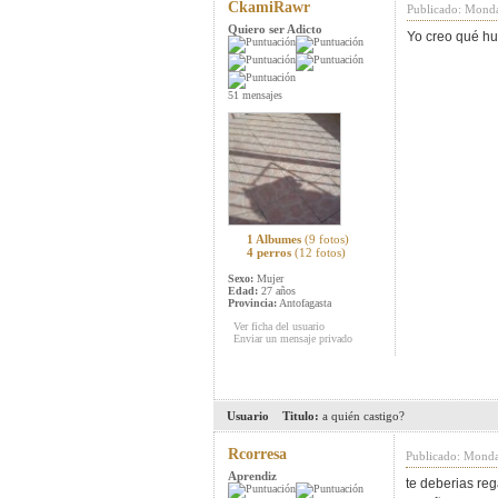
CkamiRawr
Publicado: Monda
Quiero ser Adicto
Yo creo qué hu
51 mensajes
1 Albumes
(9 fotos)
4 perros
(12 fotos)
Sexo:
Mujer
Edad:
27 años
Provincia:
Antofagasta
Ver ficha del usuario
Enviar un mensaje privado
Usuario
Titulo:
a quién castigo?
Rcorresa
Publicado: Monda
Aprendiz
te deberias reg