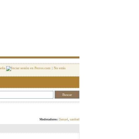
seña
|
No estás
Responder
Moderadores:
Damzel
,
sandrarf