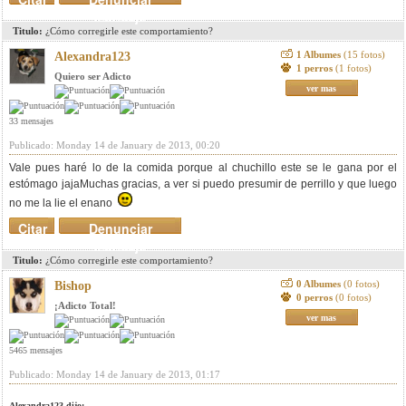
mensaje
Titulo:
¿Cómo corregirle este comportamiento?
1 Albumes
(15 fotos)
Alexandra123
1 perros
(1 fotos)
Quiero ser Adicto
ver mas
33 mensajes
Publicado: Monday 14 de January de 2013, 00:20
Vale pues haré lo de la comida porque al chuchillo este se le gana por el
estómago jajaMuchas gracias, a ver si puedo presumir de perrillo y que luego
no me la lie el enano
Citar
Denunciar
mensaje
Titulo:
¿Cómo corregirle este comportamiento?
0 Albumes
(0 fotos)
Bishop
0 perros
(0 fotos)
¡Adicto Total!
ver mas
5465 mensajes
Publicado: Monday 14 de January de 2013, 01:17
Alexandra123 dijo: