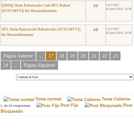
0
Lapwing01
54
Lapwing01
[[2026]] Shein Rabattcode Code 60% Rabatt
10 April 2026, 10:28
[{UXVS6YY}] für Bestandskunden
0
Lapwing01
48
Lapwing01
50% Shein Rabattcode Rabattcodes [{UXVS6YY}]
10 April 2026, 10:26
für Bestandskunden
Página Anterior
...
17
18
19
20
21
22
23
24
...
Página Siguiente
Tema normal
Tema Caliente
Post Fijo
Post
(+ de 25 respuestas)
Bloqueado