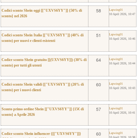
0
Lapwing01
58
Lapwing01
Codici sconto Shein oggi [["UXVS6YY"]] {50% di
10 April 2026, 10:47
sconto} nel 2026
0
Lapwing01
51
Lapwing01
Codici sconto Shein Italia [["UXVS6YY"]] (40% di
10 April 2026, 10:46
sconto) per nuovi e clienti esistenti
0
Lapwing01
64
Lapwing01
Codice sconto Shein gratuito [[(UXVS6YY]]) (30% di
10 April 2026, 10:44
sconto) per tutti gli utenti
0
Lapwing01
60
Lapwing01
Codici sconto Shein validi [["UXVS6YY"]] (20% di
10 April 2026, 10:43
sconto) per i nuovi clienti
0
Lapwing01
57
Lapwing01
Sconto primo ordine Shein [["UXVS6YY"]] {15€ di
10 April 2026, 10:41
sconto} a Aprile 2026
0
Lapwing01
60
Lapwing01
Codice sconto Shein influencer {[["UXVS6YY"]]}
10 April 2026, 10:38