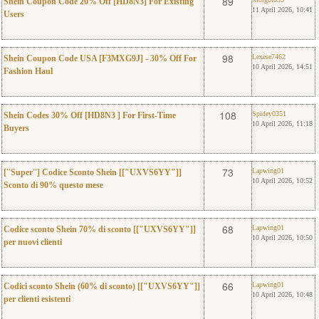
0
89
Shein Coupon Code 20% Off [HD8N3] For Existing
11 April 2026, 10:41
Users
0
Lexese7462
98
Lexese7462
Shein Coupon Code USA [F3MXG9J] - 30% Off For
10 April 2026, 14:51
Fashion Haul
0
Spidey0351
108
Spidey0351
Shein Codes 30% Off [HD8N3 ] For First-Time
10 April 2026, 11:18
Buyers
0
Lapwing01
73
Lapwing01
[''Super''] Codice Sconto Shein [["UXVS6YY"]]
10 April 2026, 10:52
Sconto di 90% questo mese
0
Lapwing01
68
Lapwing01
Codice sconto Shein 70% di sconto [["UXVS6YY"]]
10 April 2026, 10:50
per nuovi clienti
0
Lapwing01
66
Lapwing01
Codici sconto Shein (60% di sconto) [["UXVS6YY"]]
10 April 2026, 10:48
per clienti esistenti