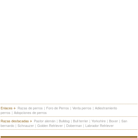
Enlaces
Razas de perros
|
Foro de Perros
|
Venta perros
|
Adiestramiento
perros
|
Adopciones de perros
Razas destacadas
Pastor alemán
|
Bulldog
|
Bull terrier
|
Yorkshire
|
Boxer
|
San
bernardo
|
Schnauzer
|
Golden Retriever
|
Doberman
|
Labrador Retriever