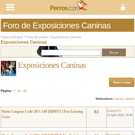
Foro de Exposiciones Caninas
Página principal
/
Foros de perros
/
Exposiciones Caninas
Exposiciones Caninas
Exposiciones Caninas
Nuevo tema
Página:
17 de 125
Moderadores:
Damzel
,
sandrarf
0
Spidey0251
83
Spidey0251
Shein Coupon Code 20% Off [HD8N3 ] For Existing
12 April 2026, 10:49
Users
Morgot035
Morgot035