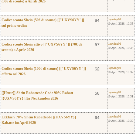
(30€ di sconto) a Aprile 2026
0
Lapwing01
64
Lapwing01
Codice sconto Shein (50€ di sconto) [["UXVS6YY"]]
10 April 2026, 10:35
sul primo ordine
0
Lapwing01
57
Lapwing01
Codice sconto Shein attivo [["UXVS6YY"]] (70€ di
10 April 2026, 10:34
sconto) a Aprile 2026
0
Lapwing01
62
Lapwing01
Codice sconto Shein (100€ di sconto) [["UXVS6YY"]]
10 April 2026, 10:32
offerto nel 2026
0
Lapwing01
58
Lapwing01
[[Heute]] Shein Rabattcode Code 90% Rabatt
10 April 2026, 10:31
[{UXVS6YY}] für Neukunden 2026
0
Lapwing01
64
Lapwing01
Exklusiv 70% Shein Rabattcode [{UXVS6YY}] +
10 April 2026, 10:30
Rabatte im April 2026