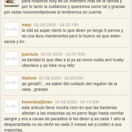
para nosotros roxy es un miembro mas de la familia y
por lo tanto la cuidamos y queremos como tal y gracias
por estas recomendaciones la tendremos en cuenta
mayi
- 02-08-2009 - 04:32:18h
la vdd es super cierto lo que dicen yo tengo 5 perros y
es una lana mantenerlos pero lo bueno es que esten
sanos y bn
juanluis
- 03-08-2009 - 03:57:53h
es berdad lo que dise a si ya se como cuida ami husky
ciberiano y yo lobe muy feliz
litaford
- 03-08-2009 - 05:29:25h
qe genial!!....es saber del cuidado del regalon de la
casa...gracias
hernndezjibran
- 10-08-2009 - 04:15:30h
este articulo tiene mucha rzon en que las bacterias
afectan a las mascotas xq mi perro llego hasta vomitar
sangre y era a causa de parasitos si les dicen q es cada 1 año la
desparacitada no es cierto es cada 3 meses asi q cuiden a sus
mascotas.