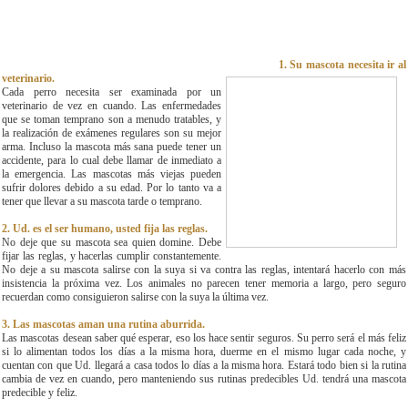
1. Su mascota necesita ir al
veterinario.
Cada perro necesita ser examinada por un
veterinario de vez en cuando. Las enfermedades
que se toman temprano son a menudo tratables, y
la realización de exámenes regulares son su mejor
arma. Incluso la mascota más sana puede tener un
accidente, para lo cual debe llamar de inmediato a
la emergencia. Las mascotas más viejas pueden
sufrir dolores debido a su edad. Por lo tanto va a
tener que llevar a su mascota tarde o temprano.
2. Ud. es el ser humano, usted fija las reglas.
No deje que su mascota sea quien domine. Debe
fijar las reglas, y hacerlas cumplir constantemente.
No deje a su mascota salirse con la suya si va contra las reglas, intentará hacerlo con más
insistencia la próxima vez. Los animales no parecen tener memoria a largo, pero seguro
recuerdan como consiguieron salirse con la suya la última vez.
3. Las mascotas aman una rutina aburrida.
Las mascotas desean saber qué esperar, eso los hace sentir seguros. Su perro será el más feliz
si lo alimentan todos los días a la misma hora, duerme en el mismo lugar cada noche, y
cuentan con que Ud. llegará a casa todos lo días a la misma hora. Estará todo bien si la rutina
cambia de vez en cuando, pero manteniendo sus rutinas predecibles Ud. tendrá una mascota
predecible y feliz.