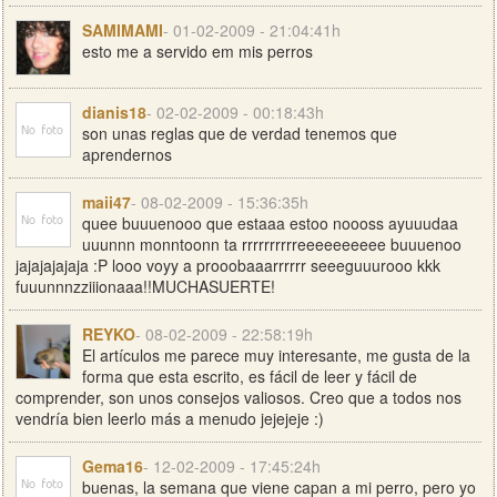
SAMIMAMI
- 01-02-2009 - 21:04:41h
esto me a servido em mis perros
dianis18
- 02-02-2009 - 00:18:43h
son unas reglas que de verdad tenemos que
aprendernos
maii47
- 08-02-2009 - 15:36:35h
quee buuuenooo que estaaa estoo noooss ayuuudaa
uuunnn monntoonn ta rrrrrrrrrreeeeeeeeee buuuenoo
jajajajajaja :P looo voyy a prooobaaarrrrrr seeeguuurooo kkk
fuuunnnzziiionaaa!!MUCHASUERTE!
REYKO
- 08-02-2009 - 22:58:19h
El artículos me parece muy interesante, me gusta de la
forma que esta escrito, es fácil de leer y fácil de
comprender, son unos consejos valiosos. Creo que a todos nos
vendría bien leerlo más a menudo jejejeje :)
Gema16
- 12-02-2009 - 17:45:24h
buenas, la semana que viene capan a mi perro, pero yo