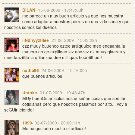
DILAN
- 15-06-2009 - 17:47:03h
me parece un muy buen articulo ya que nos muestra
como adaptar a nuestros perros en una vida sana y que
nosotros somos los dueños
iiNdhyyztilee
- 21-06-2009 - 15:43:22h
ezz muuy buuenoo eztee artiiquuloo mee enqaanta la
manera en qe expliiqan laz qoozaz ez muuy qlaaraa y
mee faaziilita la qriianzaa dee miii qaazhoorriithoo!!
natha96
- 24-06-2009 - 15:16:00h
que buenos articulos
Untoke
- 01-07-2009 - 19:48:47h
MUy buenOs articulos nos enseñan cosas que son tan
cotidianas pero que nosotros pasamos por alto... voy a
seGUir leiendo!
1999
- 02-07-2009 - 20:00:11h
Me ha gustado mucho el articulo!