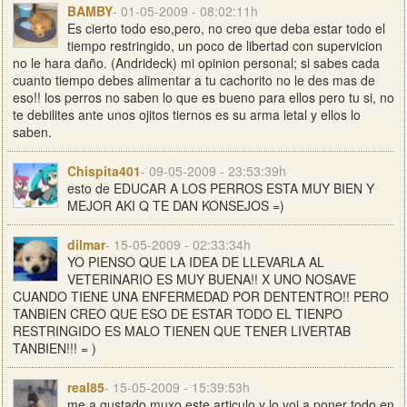
BAMBY
- 01-05-2009 - 08:02:11h
Es cierto todo eso,pero, no creo que deba estar todo el
tiempo restringido, un poco de libertad con supervicion
no le hara daño. (Andrideck) mi opinion personal; si sabes cada
cuanto tiempo debes alimentar a tu cachorito no le des mas de
eso!! los perros no saben lo que es bueno para ellos pero tu si, no
te debilites ante unos ojitos tiernos es su arma letal y ellos lo
saben.
Chispita401
- 09-05-2009 - 23:53:39h
esto de EDUCAR A LOS PERROS ESTA MUY BIEN Y
MEJOR AKI Q TE DAN KONSEJOS =)
dilmar
- 15-05-2009 - 02:33:34h
YO PIENSO QUE LA IDEA DE LLEVARLA AL
VETERINARIO ES MUY BUENA!! X UNO NOSAVE
CUANDO TIENE UNA ENFERMEDAD POR DENTENTRO!! PERO
TANBIEN CREO QUE ESO DE ESTAR TODO EL TIENPO
RESTRINGIDO ES MALO TIENEN QUE TENER LIVERTAB
TANBIEN!!! = )
real85
- 15-05-2009 - 15:39:53h
me a gustado muxo este articulo y lo voi a poner todo en