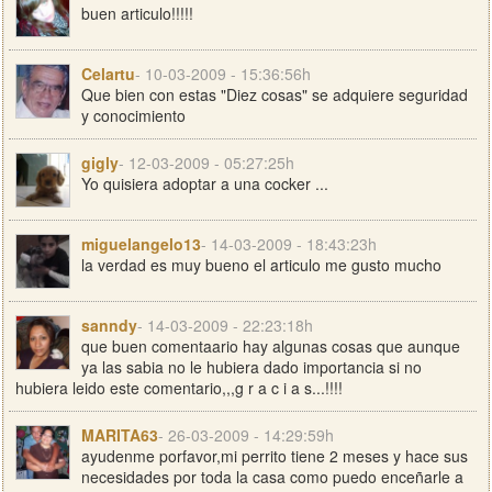
buen articulo!!!!!
Celartu
- 10-03-2009 - 15:36:56h
Que bien con estas "Diez cosas" se adquiere seguridad
y conocimiento
gigly
- 12-03-2009 - 05:27:25h
Yo quisiera adoptar a una cocker ...
miguelangelo13
- 14-03-2009 - 18:43:23h
la verdad es muy bueno el articulo me gusto mucho
sanndy
- 14-03-2009 - 22:23:18h
que buen comentaario hay algunas cosas que aunque
ya las sabia no le hubiera dado importancia si no
hubiera leido este comentario,,,g r a c i a s...!!!!
MARITA63
- 26-03-2009 - 14:29:59h
ayudenme porfavor,mi perrito tiene 2 meses y hace sus
necesidades por toda la casa como puedo enceñarle a