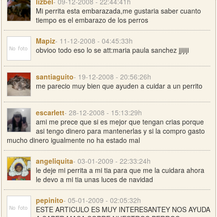
lizbel
- 09-12-2008 - 22:44:41h
Mi perrita esta embarazada,me gustaria saber cuanto
tiempo es el embarazo de los perros
Mapiz
- 11-12-2008 - 04:45:33h
obvioo todo eso lo se att:maria paula sanchez jjijiji
santiaguito
- 19-12-2008 - 20:56:26h
me parecio muy bien que ayuden a cuidar a un perrito
escarlett
- 28-12-2008 - 15:13:29h
ami me prece que si es mejor que tengan crias porque
asi tengo dinero para mantenerlas y si la compro gasto
mucho dinero igualmente no ha estado mal
angeliquita
- 03-01-2009 - 22:33:24h
le deje mi perrita a mi tia para que me la cuidara ahora
le devo a mi tia unas luces de navidad
pepinito
- 05-01-2009 - 02:05:32h
ESTE ARTICULO ES MUY INTERESANTEY NOS AYUDA