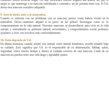
comienzo nunca tuvieron hogar. No hay suficientes buenos hogares allí afuera, así que lo
mejor es que mantenga a su mascota esterilizada o castrada y no les permita tener cría. Si Ud.
desea otra mascota considere adoptarla.
9. Ante la duda, mire a la naturaleza.
Cuando se enfrenta con un problema con su mascota, piense como habría vivido en la
naturaleza. Desea mantener alejado a su perro de las peleas? Investigue como es su
comportamiento en la vida natural. Nuestras mascotas se desarrollaron para vivir en la vida
salvaje, y entendiendo su ambiente natural, necesidades, y comportamiento social, podemos
ayudaros a vivir con nosotros más confortablemente.
10. Todo depende de Ud.
En última instancia, cuando aceptó este animal como animal doméstico, acordó tomarlo bajo
su cuidado. Esto significa que Ud. es el responsable de su alimentación, hábitat, salud,
seguridad. Lleva mucho tiempo y dinero el cuidado correcto de una mascota. Cuide de su
mascota así pueden tener una vida larga y agradable juntos.