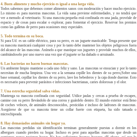
4. Buen alimento y mucho ejercicio es igual a una larga vida.
Todos sabemos que debemos comer alimentos sanos con moderación y hacer mucho ejercicio.
Lo mismo es para nuestras mascotas. La vida sana previene enfermedades, y no tendrá que
ver a menudo al veterinario. Si una mascota pequeña está confinada en una jaula, provéale de
espacio y de cosas para escalar o explorar, para fomentar el ejercicio. Reservar los premios
como las galletas de perro para ocasiones muy especiales.
5. Todo termina en su boca.
Si para Ud. es un cable eléctrico, para su perro, es un juguete masticable. Tenga presente que
su mascota masticará cualquier cosa y por lo tanto debe mantener los objetos peligrosos fuera
del alcance de las mascotas. Anímelo a que mastique sus juguetes y provéale muchos de ellos,
cambiándoselo por uno nuevo una vez que el juguete se ha dañado o arruinado.
6. Las bacterias no hacen buenas mascotas.
Un ambiente limpio mantiene a cada uno feliz y sano. Las mascotas se ensucian y por lo tanto
necesitan de mucha limpieza. Una vez a la semana cepille los dientes de su perro¡Sobre una
base semanal, cepillar los dientes de su perro, lave los bebederos y la caja donde duerme. Esto
es necesario para prevenir parásitos e infecciones bacterianas, caries dolorosas y el olor.
7. Una estrecha seguridad salva vidas.
Mantenga su mascota confinada con seguridad. Utilice jaulas y cercas a prueba de escapes,
camine con su perro llevándolo de una correa y guárdelo dentro. El mundo exterior está lleno
de coches veloces, de animales desconocidos, pesticidas e incluso de ladrones de mascotas.
Asegúrese de que su mascota tiene un collar fuerte con etiqueta, ha sido tatuada o
microchipeada.
8. Hay demasiados animales sin hogar ya.
Las mascotas perdidas sin identificación terminan generalmente puestas a dormir en los
albergues cuando pierden su hogar. Incluso es peor para aquellas mascotas que desde un