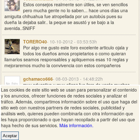
Estos consejos realmente son útiles, se ven sencillos
pero mucha gente no lo saben... hace unos días una
amiguita chihuahua fue atropellada por un autobús pues su
dueña la dejaba salir.. la peque se asustó y se bajo a la
avenida..SNIFF
TORERO40
- 10-10-2012 - 03:53:53h
Por algo me gusto este foro excelente articulo ojala y
todos los dueños amos propietarios o como quieran
llamarlos seamos responsables y apliquemos esas 10 reglas y
mejoraremos mucho la convivencia con estos compañeros
gchamaco666
- 08-03-2013 - 14:48:22h
muy educativo y muy eficaz fue foro de verás muchas
Las cookies de este sitio web se usan para personalizar el contenido
gracias tengo una golden retriever saludos desde
y los anuncios, ofrecer funciones de redes sociales y analizar el
ecuador
tráfico. Además, compartimos información sobre el uso que haga del
sitio web con nuestros partners de redes sociales, publicidad y
meibis
- 15-04-2013 - 01:27:03h
análisis web, quienes pueden combinarla con otra información que
buenos consejos para el mejor cuidado y entendimiento
les haya proporcionado o que hayan recopilado a partir del uso que
del comportamiento de nuestras mascotas
haya hecho de sus servicios.
Más información.
RoblesBcn
- 29-05-2013 - 16:42:02h