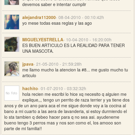
devemos saber e intentar cumplir
alejandra112000
- 08-04-2010 - 00:10:42h
yo mese todas esas reglas y las ago
MIGUELYESTRELLA
- 10-04-2010 - 16:20:00h
ES BUEN ARTICULO ES LA REALIDAD PARA TENER
UNA MASCOTA.
jpava
- 21-05-2010 - 21:59:28h
me llamo mucho la atencion la #8... me gusto mucho tu
articulo
hachito
- 01-07-2010 - 03:32:32h
hola recien me escribi lo hice xq necesito q alguien me
explique,,, tengo un perrito de raza terrier y ya tiene dos
anos y de un ano para aca el me sigue donde voy a la cocina al
bano a mi cuarto a las aera de lavanderia, si estoy durmiendo el
lo sta tambien q debeo hacer para q no sea asi. ayudeneme
bueno tengo 3 perros mas y nos son como el, los amooo son
parte de mi familia!!