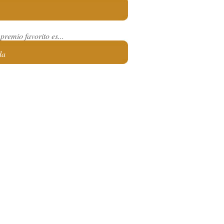
premio favorito es...
da