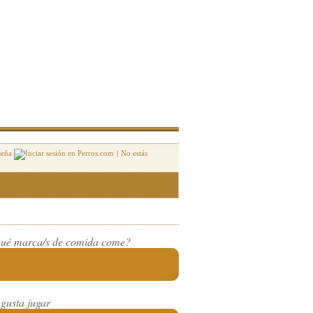
seña
|
No estás
ué marca/s de comida come?
 gusta jugar