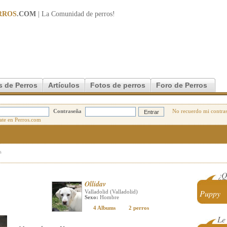
RROS
.COM
| La Comunidad de
perros
!
s de Perros
Artículos
Fotos de perros
Foro de Perros
Contraseña
No recuerdo mi contra
s
¿Q
Ollidav
Puppy
Valladolid (Valladolid)
Sexo:
Hombre
4 Albums
2 perros
Le