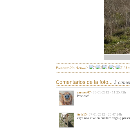
Puntuación Actual:
(
5
v
3 come
Comentarios de la foto...
carmen07
- 03-01-2012 - 11:25:42h
Precioso!
Ayla15
- 07-01-2012 - 20:47:24h
vaya neo vive en cuellar??tngo q presen