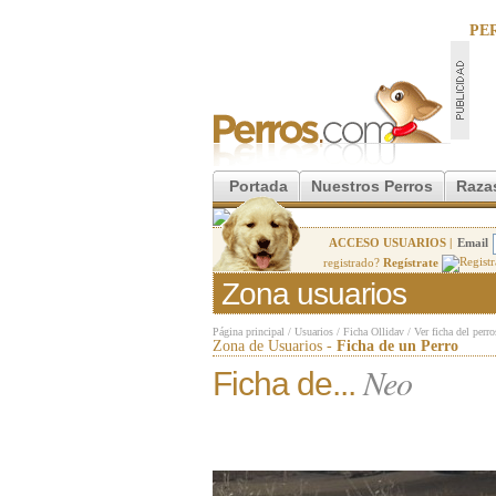
PE
Portada
Nuestros Perros
Raza
ACCESO USUARIOS |
Email
registrado?
Regístrate
Zona usuarios
Página principal
/
Usuarios
/
Ficha Ollidav
/
Ver ficha del perro
Zona de Usuarios -
Ficha de un Perro
Neo
Ficha de...