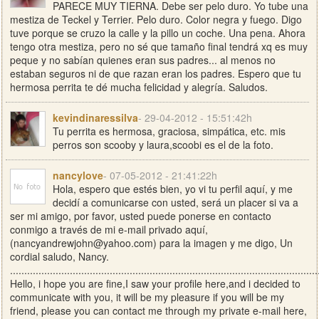
PARECE MUY TIERNA. Debe ser pelo duro. Yo tube una
mestiza de Teckel y Terrier. Pelo duro. Color negra y fuego. Digo
tuve porque se cruzo la calle y la pillo un coche. Una pena. Ahora
tengo otra mestiza, pero no sé que tamaño final tendrá xq es muy
peque y no sabían quienes eran sus padres... al menos no
estaban seguros ni de que razan eran los padres. Espero que tu
hermosa perrita te dé mucha felicidad y alegría. Saludos.
kevindinaressilva
- 29-04-2012 - 15:51:42h
Tu perrita es hermosa, graciosa, simpática, etc. mis
perros son scooby y laura,scoobi es el de la foto.
nancylove
- 07-05-2012 - 21:41:22h
Hola, espero que estés bien, yo vi tu perfil aquí, y me
decidí a comunicarse con usted, será un placer si va a
ser mi amigo, por favor, usted puede ponerse en contacto
conmigo a través de mi e-mail privado aquí,
(
nancyandrewjohn@yahoo.com
) para la imagen y me digo, Un
cordial saludo, Nancy.
............................................................................................................
Hello, i hope you are fine,I saw your profile here,and i decided to
communicate with you, it will be my pleasure if you will be my
friend, please you can contact me through my private e-mail here,