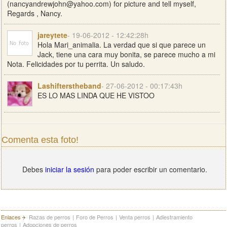
(
nancyandrewjohn@yahoo.com
) for picture and tell myself,
Regards , Nancy.
jareytete
- 19-06-2012 - 12:42:28h
Hola Mari_animalia. La verdad que si que parece un
Jack, tiene una cara muy bonita, se parece mucho a mi
Nota. Felicidades por tu perrita. Un saludo.
Lashifterstheband
- 27-06-2012 - 00:17:43h
ES LO MAS LINDA QUE HE VISTOO
Comenta esta foto!
Debes
iniciar la sesión
para poder escribir un comentario.
Enlaces
Razas de perros
|
Foro de Perros
|
Venta perros
|
Adiestramiento
perros
|
Adopciones de perros