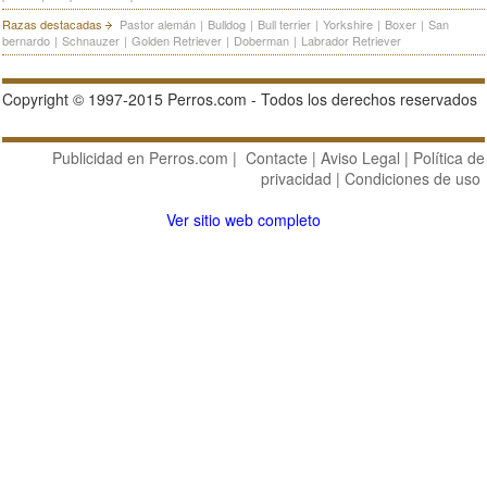
Razas destacadas
Pastor alemán
|
Bulldog
|
Bull terrier
|
Yorkshire
|
Boxer
|
San
bernardo
|
Schnauzer
|
Golden Retriever
|
Doberman
|
Labrador Retriever
Copyright © 1997-2015 Perros.com - Todos los derechos reservados
Publicidad en Perros.com
|
Contacte
|
Aviso Legal
|
Política de
privacidad
|
Condiciones de uso
Ver sitio web completo