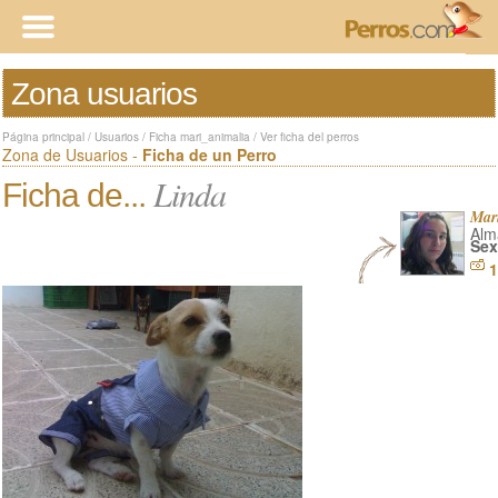
Zona usuarios
Página principal
/
Usuarios
/
Ficha mari_animalia
/
Ver ficha del perros
Zona de Usuarios -
Ficha de un Perro
Linda
Ficha de...
Mar
Alm
Sex
1