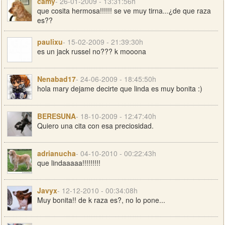
camy
- 26-01-2009 - 13:31:56h
que cosita hermosa!!!!!! se ve muy tirna...¿de que raza
es??
paulixu
- 15-02-2009 - 21:39:30h
es un jack russel no??? k mooona
Nenabad17
- 24-06-2009 - 18:45:50h
hola mary dejame decirte que linda es muy bonita :)
BERESUNA
- 18-10-2009 - 12:47:40h
Quiero una cita con esa preciosidad.
adrianucha
- 04-10-2010 - 00:22:43h
que lindaaaaa!!!!!!!!!
Javyx
- 12-12-2010 - 00:34:08h
Muy bonita!! de k raza es?, no lo pone...