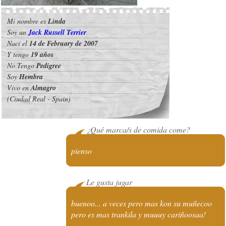
Mi nombre es
Linda
Soy un
Jack Russell Terrier
Nací el
14 de February de 2007
Y tengo
19 años
No Tengo
Pedigree
Soy
Hembra
Vivo en
Almagro
(Ciudad Real - Spain)
¿Qué marca/s de comida come?
pienso
Le gusta jugar
buenoo... a veces pero mas kon su muñecoo
pero es mas trankila y muuuy cariñoosaa!