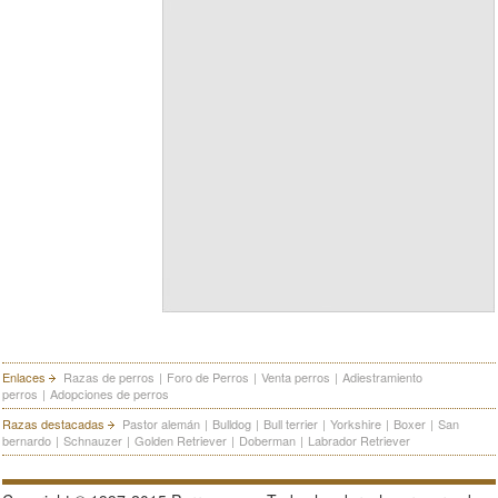
Enlaces
Razas de perros
|
Foro de Perros
|
Venta perros
|
Adiestramiento
perros
|
Adopciones de perros
Razas destacadas
Pastor alemán
|
Bulldog
|
Bull terrier
|
Yorkshire
|
Boxer
|
San
bernardo
|
Schnauzer
|
Golden Retriever
|
Doberman
|
Labrador Retriever