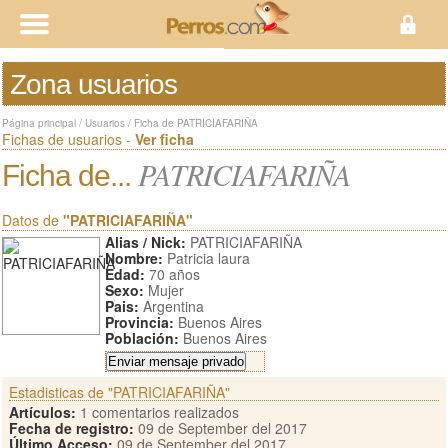
Zona usuarios
Página principal
/
Usuarios
/
Ficha de PATRICIAFARIÑA
Fichas de usuarios -
Ver ficha
PATRICIAFARIÑA
Ficha de...
Datos de
"PATRICIAFARIÑA"
Alias / Nick:
PATRICIAFARIÑA
Nombre:
Patricia laura
Edad:
70 años
Sexo:
Mujer
Pais:
Argentina
Provincia:
Buenos Aires
Población:
Buenos Aires
Estadisticas de "PATRICIAFARIÑA"
Artículos:
1 comentarios realizados
Fecha de registro:
09 de September del 2017
Último Acceso:
09 de September del 2017