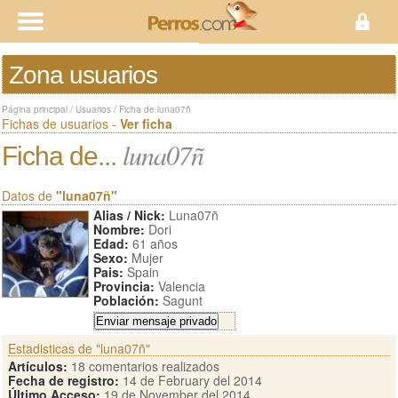
Zona usuarios
Página principal
/
Usuarios
/
Ficha de luna07ñ
Fichas de usuarios -
Ver ficha
luna07ñ
Ficha de...
Datos de
"luna07ñ"
Alias / Nick:
Luna07ñ
Nombre:
Dori
Edad:
61 años
Sexo:
Mujer
Pais:
Spain
Provincia:
Valencia
Población:
Sagunt
Estadisticas de "luna07ñ"
Artículos:
18 comentarios realizados
Fecha de registro:
14 de February del 2014
Último Acceso:
19 de November del 2014