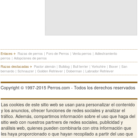
Enlaces
Razas de perros
|
Foro de Perros
|
Venta perros
|
Adiestramiento
perros
|
Adopciones de perros
Razas destacadas
Pastor alemán
|
Bulldog
|
Bull terrier
|
Yorkshire
|
Boxer
|
San
bernardo
|
Schnauzer
|
Golden Retriever
|
Doberman
|
Labrador Retriever
Copyright © 1997-2015 Perros.com - Todos los derechos reservados
Publicidad en Perros.com
|
Contacte
|
Aviso Legal
|
Política de
Las cookies de este sitio web se usan para personalizar el contenido
privacidad
|
Condiciones de uso
y los anuncios, ofrecer funciones de redes sociales y analizar el
tráfico. Además, compartimos información sobre el uso que haga del
Ver sitio web completo
sitio web con nuestros partners de redes sociales, publicidad y
análisis web, quienes pueden combinarla con otra información que
les haya proporcionado o que hayan recopilado a partir del uso que