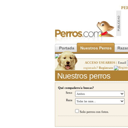
PE
Portada
Nuestros Perros
Razas
ACCESO USUARIOS |
Email
registrado?
Regístrate
Nuestros perros
Qué compañero/a buscas?
Sexo
Raza
Solo perros con fotos.