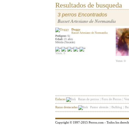
Resultados de busqueda
3 perros Encontrados
Basset Artesiano de Normandia
Doggy
Basset Artesiano de Normandia
Pedigree:
Si
Edad:
21 años
Mérida (Yucatán)
Votos: 0
Votos: 0
Enlaces
Razas de perros
|
Foro de Perros
|
Ven
Razas destacadas
Pastor alemán
|
Bulldog
|
Bul
Copyright © 1997-2015 Perros.com - Todos los derech