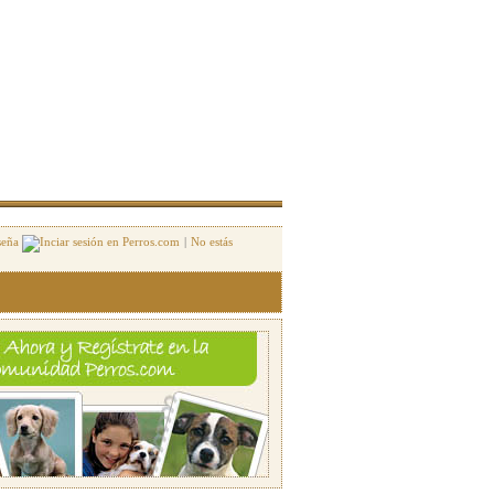
seña
|
No estás