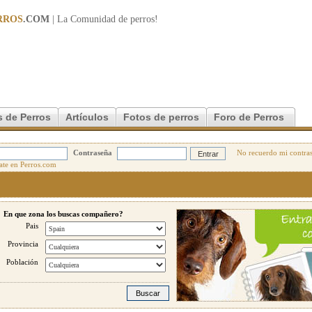
RROS
.COM
| La Comunidad de
perros
!
 de Perros
Artículos
Fotos de perros
Foro de Perros
Contraseña
No recuerdo mi contra
En que zona los buscas compañero?
Pais
Provincia
Población