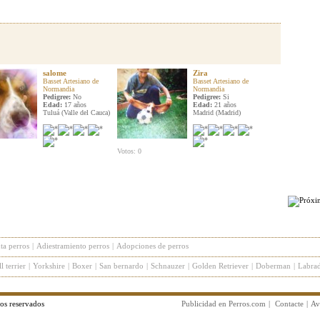
salome
Zira
Basset Artesiano de
Basset Artesiano de
Normandia
Normandia
Pedigree:
No
Pedigree:
Si
Edad:
17 años
Edad:
21 años
Tuluá (Valle del Cauca)
Madrid (Madrid)
Votos: 0
ta perros
|
Adiestramiento perros
|
Adopciones de perros
l terrier
|
Yorkshire
|
Boxer
|
San bernardo
|
Schnauzer
|
Golden Retriever
|
Doberman
|
Labrad
os reservados
Publicidad en Perros.com
|
Contacte
|
Av