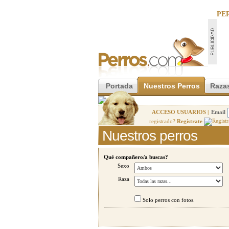
PE
Portada
Nuestros Perros
Razas
ACCESO USUARIOS |
Email
registrado?
Regístrate
Nuestros perros
Qué compañero/a buscas?
Sexo
Raza
Solo perros con fotos.