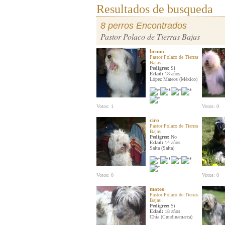
Resultados de busqueda
8 perros Encontrados
Pastor Polaco de Tierras Bajas
bruno
Pastor Polaco de Tierras
Bajas
Pedigree:
Si
Edad:
18 años
López Mateos (México)
Votos: 1
Votos: 0
ciro
Pastor Polaco de Tierras
Bajas
Pedigree:
No
Edad:
14 años
Salta (Salta)
Votos: 0
Votos: 0
mateo
Pastor Polaco de Tierras
Bajas
Pedigree:
Si
Edad:
18 años
Chía (Cundinamarca)