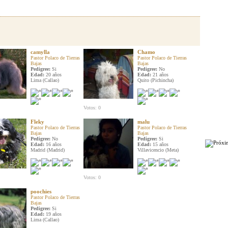
camylla
Chamo
Pastor Polaco de Tierras
Pastor Polaco de Tierras
Bajas
Bajas
Pedigree:
Si
Pedigree:
No
Edad:
20 años
Edad:
21 años
Lima (Callao)
Quito (Pichincha)
Votos: 0
Fleky
malu
Pastor Polaco de Tierras
Pastor Polaco de Tierras
Bajas
Bajas
Pedigree:
No
Pedigree:
Si
Edad:
16 años
Edad:
15 años
Madrid (Madrid)
Villavicencio (Meta)
Votos: 0
poochies
Pastor Polaco de Tierras
Bajas
Pedigree:
Si
Edad:
19 años
Lima (Callao)