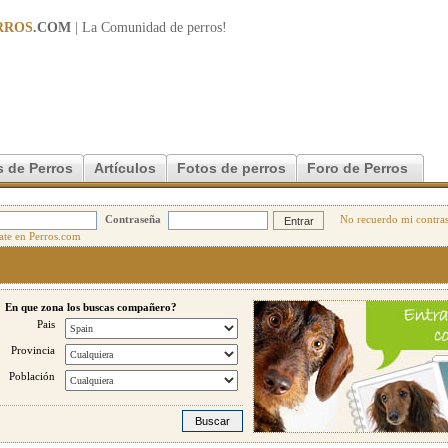
RROS
.COM
| La Comunidad de
perros
!
 de Perros
Artículos
Fotos de perros
Foro de Perros
Contraseña
No recuerdo mi contra
En que zona los buscas compañero?
Pais
Provincia
Población