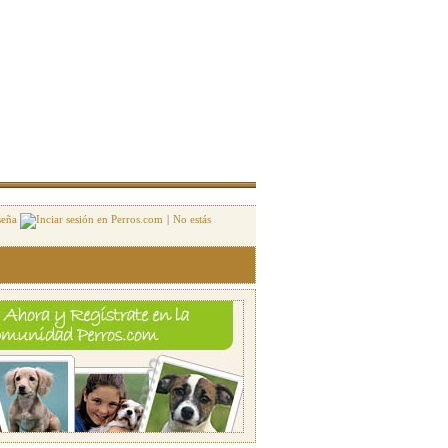
seña
|
No estás