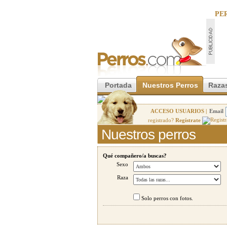
PE
Portada
Nuestros Perros
Razas
ACCESO USUARIOS |
Email
registrado?
Regístrate
Nuestros perros
Qué compañero/a buscas?
Sexo
Raza
Solo perros con fotos.