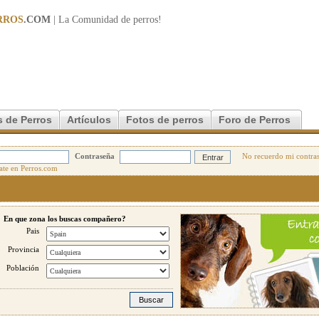
RROS
.COM
| La Comunidad de
perros
!
 de Perros
Artículos
Fotos de perros
Foro de Perros
Contraseña
No recuerdo mi contra
En que zona los buscas compañero?
Pais
Provincia
Población