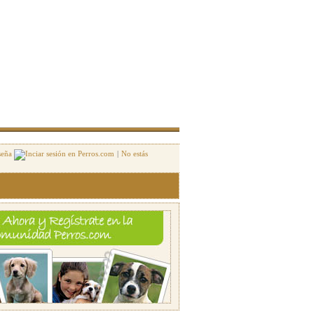
seña
|
No estás