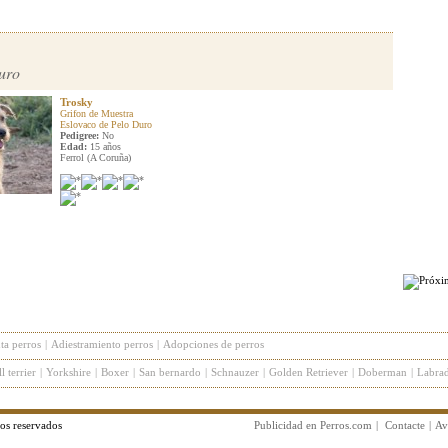
uro
Trosky
Grifon de Muestra
Eslovaco de Pelo Duro
Pedigree:
No
Edad:
15 años
Ferrol (A Coruña)
ta perros
|
Adiestramiento perros
|
Adopciones de perros
l terrier
|
Yorkshire
|
Boxer
|
San bernardo
|
Schnauzer
|
Golden Retriever
|
Doberman
|
Labrad
os reservados
Publicidad en Perros.com
|
Contacte
|
Av