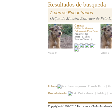
Resultados de busqueda
2 perros Encontrados
Grifon de Muestra Eslovaco de Pelo D
Caneva
Grifon de Muestra
Eslovaco de Pelo Duro
Pedigree:
No
Edad:
11 años
Paterna (Valencia)
Votos: 0
Votos: 0
Enlaces
Razas de perros
|
Foro de Perros
|
Ven
Razas destacadas
Pastor alemán
|
Bulldog
|
Bul
Copyright © 1997-2015 Perros.com - Todos los derech