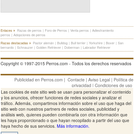
Enlaces
Razas de perros
|
Foro de Perros
|
Venta perros
|
Adiestramiento
perros
|
Adopciones de perros
Razas destacadas
Pastor alemán
|
Bulldog
|
Bull terrier
|
Yorkshire
|
Boxer
|
San
bernardo
|
Schnauzer
|
Golden Retriever
|
Doberman
|
Labrador Retriever
Copyright © 1997-2015 Perros.com - Todos los derechos reservados
Publicidad en Perros.com
|
Contacte
|
Aviso Legal
|
Política de
privacidad
|
Condiciones de uso
Las cookies de este sitio web se usan para personalizar el contenido
Ver sitio web completo
y los anuncios, ofrecer funciones de redes sociales y analizar el
tráfico. Además, compartimos información sobre el uso que haga del
sitio web con nuestros partners de redes sociales, publicidad y
análisis web, quienes pueden combinarla con otra información que
les haya proporcionado o que hayan recopilado a partir del uso que
haya hecho de sus servicios.
Más información.