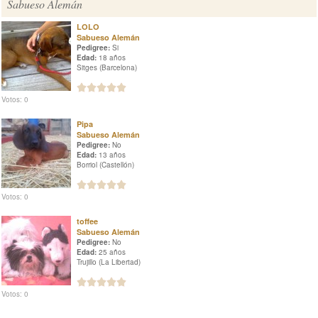
Sabueso Alemán
LOLO
Sabueso Alemán
Pedigree:
Si
Edad:
18 años
Sitges (Barcelona)
Votos: 0
Pipa
Sabueso Alemán
Pedigree:
No
Edad:
13 años
Borriol (Castellón)
Votos: 0
toffee
Sabueso Alemán
Pedigree:
No
Edad:
25 años
Trujillo (La Libertad)
Votos: 0