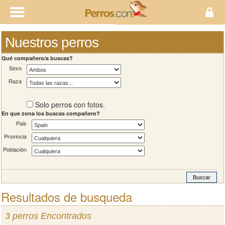
Nuestros perros
Qué compañero/a buscas?
Sexo
Raza
Solo perros con fotos.
En que zona los buscas compañero?
Pais
Provincia
Población
Resultados de busqueda
3 perros Encontrados