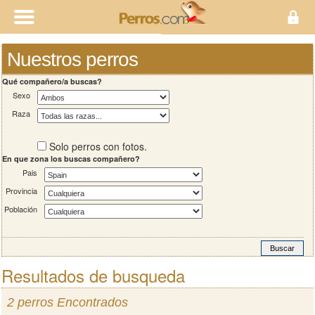
Nuestros perros
Qué compañero/a buscas?
Sexo
Raza
Solo perros con fotos.
En que zona los buscas compañero?
Pais
Provincia
Población
Resultados de busqueda
2 perros Encontrados