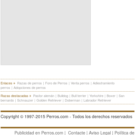
Enlaces
Razas de perros
|
Foro de Perros
|
Venta perros
|
Adiestramiento
perros
|
Adopciones de perros
Razas destacadas
Pastor alemán
|
Bulldog
|
Bull terrier
|
Yorkshire
|
Boxer
|
San
bernardo
|
Schnauzer
|
Golden Retriever
|
Doberman
|
Labrador Retriever
Copyright © 1997-2015 Perros.com - Todos los derechos reservados
Publicidad en Perros.com
|
Contacte
|
Aviso Legal
|
Política de