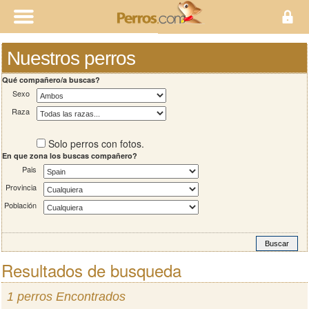
Nuestros perros
Qué compañero/a buscas?
Sexo
Raza
Solo perros con fotos.
En que zona los buscas compañero?
Pais
Provincia
Población
Resultados de busqueda
1 perros Encontrados