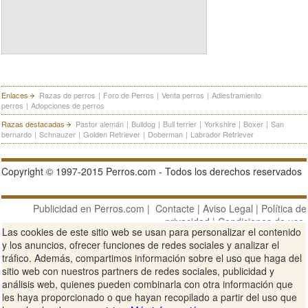
Enlaces
Razas de perros
|
Foro de Perros
|
Venta perros
|
Adiestramiento
perros
|
Adopciones de perros
Razas destacadas
Pastor alemán
|
Bulldog
|
Bull terrier
|
Yorkshire
|
Boxer
|
San
bernardo
|
Schnauzer
|
Golden Retriever
|
Doberman
|
Labrador Retriever
Copyright © 1997-2015 Perros.com - Todos los derechos reservados
Publicidad en Perros.com
|
Contacte
|
Aviso Legal
|
Política de
privacidad
|
Condiciones de uso
Las cookies de este sitio web se usan para personalizar el contenido
y los anuncios, ofrecer funciones de redes sociales y analizar el
Ver sitio web completo
tráfico. Además, compartimos información sobre el uso que haga del
sitio web con nuestros partners de redes sociales, publicidad y
análisis web, quienes pueden combinarla con otra información que
les haya proporcionado o que hayan recopilado a partir del uso que