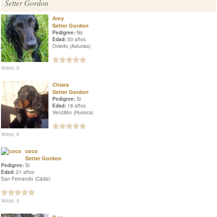
Setter Gordon
Amy
Setter Gordon
Pedigree:
No
Edad:
30 años
Oviedo (Asturias)
Votos: 0
Chiara
Setter Gordon
Pedigree:
Si
Edad:
18 años
Vencillón (Huesca)
Votos: 0
coco
Setter Gordon
Pedigree:
Si
Edad:
21 años
San Fernando (Cádiz)
Votos: 0