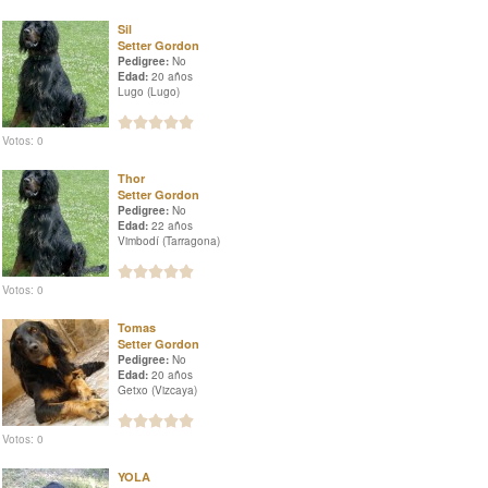
Sil
Setter Gordon
Pedigree:
No
Edad:
20 años
Lugo (Lugo)
Votos: 0
Thor
Setter Gordon
Pedigree:
No
Edad:
22 años
Vimbodí (Tarragona)
Votos: 0
Tomas
Setter Gordon
Pedigree:
No
Edad:
20 años
Getxo (Vizcaya)
Votos: 0
YOLA