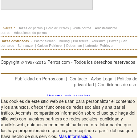
Enlaces
Razas de perros
|
Foro de Perros
|
Venta perros
|
Adiestramiento
perros
|
Adopciones de perros
Razas destacadas
Pastor alemán
|
Bulldog
|
Bull terrier
|
Yorkshire
|
Boxer
|
San
bernardo
|
Schnauzer
|
Golden Retriever
|
Doberman
|
Labrador Retriever
Copyright © 1997-2015 Perros.com - Todos los derechos reservados
Publicidad en Perros.com
|
Contacte
|
Aviso Legal
|
Política de
privacidad
|
Condiciones de uso
Ver sitio web completo
Las cookies de este sitio web se usan para personalizar el contenido
y los anuncios, ofrecer funciones de redes sociales y analizar el
tráfico. Además, compartimos información sobre el uso que haga del
sitio web con nuestros partners de redes sociales, publicidad y
análisis web, quienes pueden combinarla con otra información que
les haya proporcionado o que hayan recopilado a partir del uso que
haya hecho de sus servicios.
Más información.