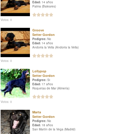
Edad:
14 años
Palma (Baleares)
Votos: 0
Groove
Setter Gordon
Pedigree:
No
Edad:
14 años
Andorra la Vella (Andorra la Vella)
Votos: 0
Lollypop
Setter Gordon
Pedigree:
Si
Edad:
17 años
Roquetas de Mar (Almería)
Votos: 0
Marta
Setter Gordon
Pedigree:
No
Edad:
18 años
San Martín de la Vega (Madrid)