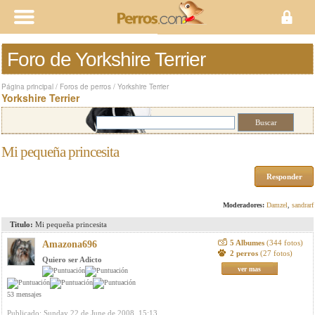
Foro de Yorkshire Terrier
Página principal
/
Foros de perros
/
Yorkshire Terrier
Yorkshire Terrier
Mi pequeña princesita
Responder
Moderadores:
Damzel
,
sandrarf
Titulo:
Mi pequeña princesita
5 Albumes
(344 fotos)
Amazona696
2 perros
(27 fotos)
Quiero ser Adicto
ver mas
53 mensajes
Publicado: Sunday 22 de June de 2008, 15:13