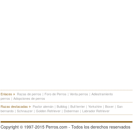
Enlaces
Razas de perros
|
Foro de Perros
|
Venta perros
|
Adiestramiento
perros
|
Adopciones de perros
Razas destacadas
Pastor alemán
|
Bulldog
|
Bull terrier
|
Yorkshire
|
Boxer
|
San
bernardo
|
Schnauzer
|
Golden Retriever
|
Doberman
|
Labrador Retriever
Copyright © 1997-2015 Perros.com - Todos los derechos reservados