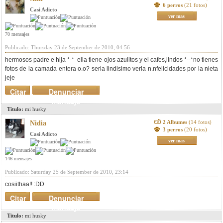
6 perros
(21 fotos)
Casi Adicto
ver mas
70 mensajes
Publicado: Thursday 23 de September de 2010, 04:56
hermosos padre e hija *-* ella tiene ojos azulitos y el cafes,lindos *--*no tienes
fotos de la camada entera o.o? seria lindisimo verla n.nfelicidades por la nieta
jeje
Citar
Denunciar
mensaje
Titulo:
mi husky
2 Albumes
(14 fotos)
Nidia
3 perros
(20 fotos)
Casi Adicto
ver mas
146 mensajes
Publicado: Saturday 25 de September de 2010, 23:14
cosiithaa!! :DD
Citar
Denunciar
mensaje
Titulo:
mi husky