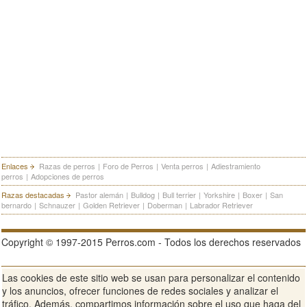
Enlaces
Razas de perros
|
Foro de Perros
|
Venta perros
|
Adiestramiento
perros
|
Adopciones de perros
Razas destacadas
Pastor alemán
|
Bulldog
|
Bull terrier
|
Yorkshire
|
Boxer
|
San
bernardo
|
Schnauzer
|
Golden Retriever
|
Doberman
|
Labrador Retriever
Copyright © 1997-2015 Perros.com - Todos los derechos reservados
Las cookies de este sitio web se usan para personalizar el contenido
Publicidad en Perros.com
|
Contacte
|
Aviso Legal
|
Política de
y los anuncios, ofrecer funciones de redes sociales y analizar el
privacidad
|
Condiciones de uso
tráfico. Además, compartimos información sobre el uso que haga del