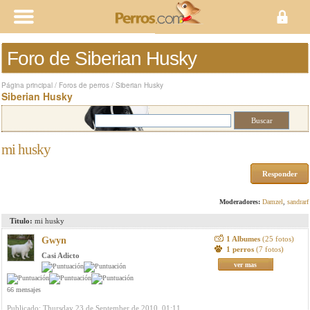
Foro de Siberian Husky
Página principal
/
Foros de perros
/
Siberian Husky
Siberian Husky
mi husky
Responder
Moderadores:
Damzel
,
sandrarf
Titulo:
mi husky
1 Albumes
(25 fotos)
Gwyn
1 perros
(7 fotos)
Casi Adicto
ver mas
66 mensajes
Publicado: Thursday 23 de September de 2010, 01:11