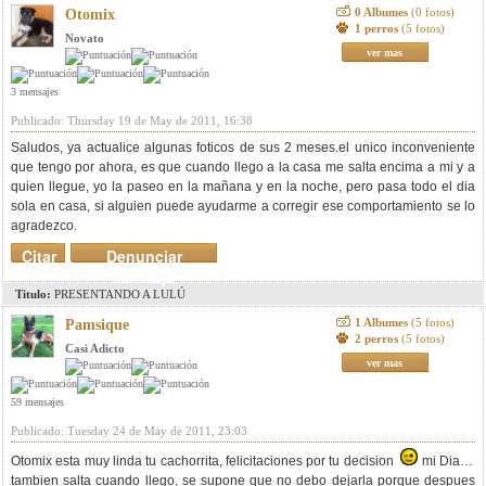
0 Albumes
(0 fotos)
Otomix
1 perros
(5 fotos)
Novato
ver mas
3 mensajes
Publicado: Thursday 19 de May de 2011, 16:38
Saludos, ya actualice algunas foticos de sus 2 meses.el unico inconveniente
que tengo por ahora, es que cuando llego a la casa me salta encima a mi y a
quien llegue, yo la paseo en la mañana y en la noche, pero pasa todo el dia
sola en casa, si alguien puede ayudarme a corregir ese comportamiento se lo
agradezco.
Citar
Denunciar
mensaje
Titulo:
PRESENTANDO A LULÚ
1 Albumes
(5 fotos)
Pamsique
2 perros
(5 fotos)
Casi Adicto
ver mas
59 mensajes
Publicado: Tuesday 24 de May de 2011, 23:03
Otomix esta muy linda tu cachorrita, felicitaciones por tu decision
mi Diana
tambien salta cuando llego, se supone que no debo dejarla porque despues