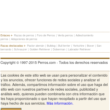
Enlaces
Razas de perros
|
Foro de Perros
|
Venta perros
|
Adiestramiento
perros
|
Adopciones de perros
Razas destacadas
Pastor alemán
|
Bulldog
|
Bull terrier
|
Yorkshire
|
Boxer
|
San
bernardo
|
Schnauzer
|
Golden Retriever
|
Doberman
|
Labrador Retriever
Copyright © 1997-2015 Perros.com - Todos los derechos reservados
Las cookies de este sitio web se usan para personalizar el contenido
Publicidad en Perros.com
|
Contacte
|
Aviso Legal
|
Política de
y los anuncios, ofrecer funciones de redes sociales y analizar el
privacidad
|
Condiciones de uso
tráfico. Además, compartimos información sobre el uso que haga del
sitio web con nuestros partners de redes sociales, publicidad y
Ver sitio web completo
análisis web, quienes pueden combinarla con otra información que
les haya proporcionado o que hayan recopilado a partir del uso que
haya hecho de sus servicios.
Más información.