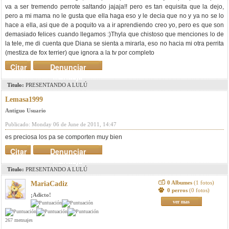
va a ser tremendo perrote saltando jajaja!! pero es tan equisita que la dejo,
pero a mi mama no le gusta que ella haga eso y le decia que no y ya no se lo
hace a ella, asi que de a poquito va a ir aprendiendo creo yo, pero es que son
demasiado felices cuando llegamos :)Thyla que chistoso que menciones lo de
la tele, me di cuenta que Diana se sienta a mirarla, eso no hacia mi otra perrita
(mestiza de fox terrier) que ignora a la tv por completo
Citar
Denunciar
mensaje
Titulo:
PRESENTANDO A LULÚ
Lemasa1999
Antiguo Usuario
Publicado: Monday 06 de June de 2011, 14:47
es preciosa los pa se comporten muy bien
Citar
Denunciar
mensaje
Titulo:
PRESENTANDO A LULÚ
0 Albumes
(1 fotos)
MariaCadiz
0 perros
(0 fotos)
¡Adicto!
ver mas
267 mensajes