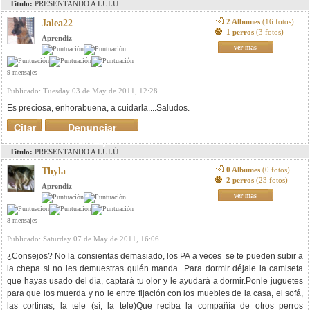
Titulo:
PRESENTANDO A LULÚ
2 Albumes
(16 fotos)
Jalea22
1 perros
(3 fotos)
Aprendiz
ver mas
9 mensajes
Publicado: Tuesday 03 de May de 2011, 12:28
Es preciosa, enhorabuena, a cuidarla....Saludos.
Citar
Denunciar
mensaje
Titulo:
PRESENTANDO A LULÚ
0 Albumes
(0 fotos)
Thyla
2 perros
(23 fotos)
Aprendiz
ver mas
8 mensajes
Publicado: Saturday 07 de May de 2011, 16:06
¿Consejos? No la consientas demasiado, los PA a veces se te pueden subir a
la chepa si no les demuestras quién manda...Para dormir déjale la camiseta
que hayas usado del día, captará tu olor y le ayudará a dormir.Ponle juguetes
para que los muerda y no le entre fijación con los muebles de la casa, el sofá,
las cortinas, la tele (sí, la tele)Que reciba la compañía de otros perros