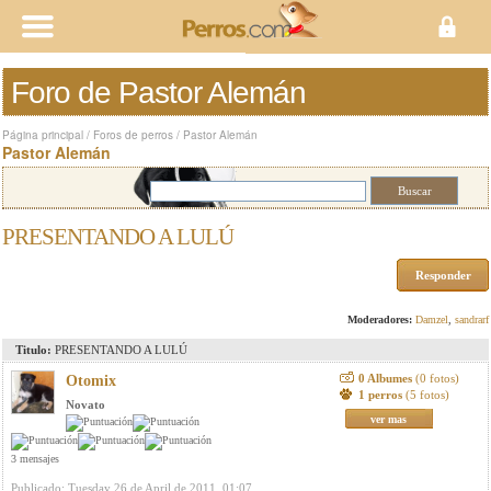
Foro de Pastor Alemán
Página principal
/
Foros de perros
/
Pastor Alemán
Pastor Alemán
PRESENTANDO A LULÚ
Responder
Moderadores:
Damzel
,
sandrarf
Titulo:
PRESENTANDO A LULÚ
0 Albumes
(0 fotos)
Otomix
1 perros
(5 fotos)
Novato
ver mas
3 mensajes
Publicado: Tuesday 26 de April de 2011, 01:07