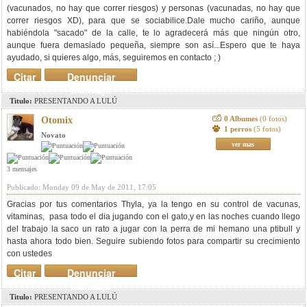
(vacunados, no hay que correr riesgos) y personas (vacunadas, no hay que
correr riesgos XD), para que se sociabilice.Dale mucho cariño, aunque
habiéndola "sacado" de la calle, te lo agradecerá más que ningún otro,
aunque fuera demasiado pequeña, siempre son así...Espero que te haya
ayudado, si quieres algo, más, seguiremos en contacto ; )
Citar
Denunciar
mensaje
Titulo:
PRESENTANDO A LULÚ
0 Albumes
(0 fotos)
Otomix
1 perros
(5 fotos)
Novato
ver mas
3 mensajes
Publicado: Monday 09 de May de 2011, 17:05
Gracias por tus comentarios Thyla, ya la tengo en su control de vacunas,
vitaminas, pasa todo el dia jugando con el gato,y en las noches cuando llego
del trabajo la saco un rato a jugar con la perra de mi hemano una ptibull y
hasta ahora todo bien. Seguire subiendo fotos para compartir su crecimiento
con ustedes
Citar
Denunciar
mensaje
Titulo:
PRESENTANDO A LULÚ