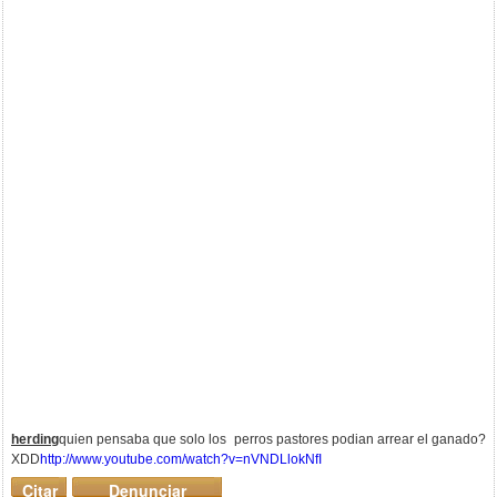
herding
quien pensaba que solo los perros pastores podian arrear el ganado?
XDD
http://www.youtube.com/watch?v=nVNDLlokNfI
Citar
Denunciar