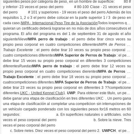
siguientes pesos por categoría de peso, en un hombre de superficie: 80 #
y inferior- 23 veces el peso del perro # 80-100 Clase - 21 veces el peso
del perro # 101 y superiores - 19 veces el peso del perro.Además de los
requisitos 1, 2 o 3 el perro debe colocar en la parte superior 1 / 3 de peso en
cada caso.
IWPA - Internacional Peso Tire de la Asociación
Todos losperros que
quieran un certificado deberá lograrse en no más de dos años consecutivos el
programa. El año del programa es del 1 de septiembre 31 de agosto el año
siguiente
Nieve
IWPA perro de trabajo
: el perro debe tirar cinco veces su
propio peso corporal en cuatro competiciones diferentes
IWPA de Perros de
Trabajo Excelente
: el perro debe tirar 10 veces su propio peso corporal en
cuatro competiciones diferentes
IWPA Superior de Perros de Trabajo
: el perro
debe tirar 15 veces su propio peso corporal en diferentes 3 competiciones
diferentes
Ruedas
IWPA perro de trabajo
: el perro debe tirar 12 veces su
propio peso corporal en cuatro competiciones dierentes
IWPA de Perros de
Trabajo Excelente
: el perro debe tirar 18 veces su propio peso corporal en
cuatrocompeticiones diferentes.
IWPA Superior de Perros de Trabajo
: el perro
debe tirar 23 veces su propio peso corporal en diferentes 3 ??competicione
diferentes.
UKC - United Kennel Club
1.
UWP
. Para obtener este título, un perro
debe ganar una etapa de clasificación en tres diferentes UKC . Un perro gana
una etapa de clasificación al completar una competicion sin interrupciones de
un vehículo cargado ponderado con los siguientes pesos for16 metros en 60
segundos: a. En superficies naturales o artificiales. ocho
veces el peso corporal del perro b. Sobre la nieve. Tres
veces el peso corporal del perro
c. Sobre rieles. Diez veces el peso corporal del perro 2.
UWPCH
. el perro