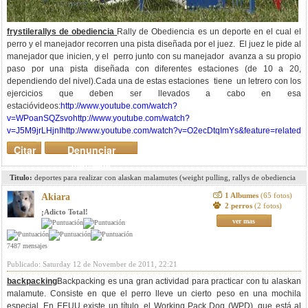
frystile
rallys de obediencia
Rally de Obediencia es un deporte en el cual el
perro y el manejador recorren una pista diseñada por el juez. El juez le pide al
manejador que inicien, y el perro junto con su manejador avanza a su propio
paso por una pista diseñada con diferentes estaciones (de 10 a 20,
dependiendo del nivel).Cada una de estas estaciones tiene un letrero con los
ejercicios que deben ser llevados a cabo en esa
estacióvideos:
http://www.youtube.com/watch?
v=WPoanSQZsvo
http://www.youtube.com/watch?
v=J5M9jrLHjnI
http://www.youtube.com/watch?v=O2ecDtqImYs&feature=related
Citar
Denunciar
mensaje
Titulo:
deportes para realizar con alaskan malamutes (weight pulling, rallys de obediencia
et...)
1 Albumes
(65 fotos)
Akiara
2 perros
(2 fotos)
¡Adicto Total!
ver mas
7487 mensajes
Publicado: Saturday 12 de November de 2011, 22:21
backpacking
Backpacking es una gran actividad para practicar con tu alaskan
malamute. Consiste en que el perro lleve un cierto peso en una mochila
especial. En EEUU existe un título, el Working Pack Dog (WPD), que está al