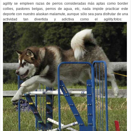
agility se empleen razas de perros consideradas más aptas como border
collies, pastores belgas, perros de agua, etc, nada impide practicar este
deporte con nuestro alaskan malamute, aunque sólo sea para disfrutar de una
actividad tan divertida y adictiva como el agility.fotos: