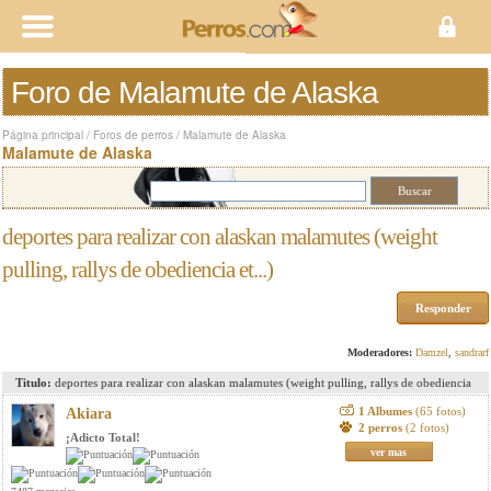
Foro de Malamute de Alaska
Página principal
/
Foros de perros
/
Malamute de Alaska
Malamute de Alaska
deportes para realizar con alaskan malamutes (weight
pulling, rallys de obediencia et...)
Responder
Moderadores:
Damzel
,
sandrarf
Titulo:
deportes para realizar con alaskan malamutes (weight pulling, rallys de obediencia
et...)
1 Albumes
(65 fotos)
Akiara
2 perros
(2 fotos)
¡Adicto Total!
ver mas