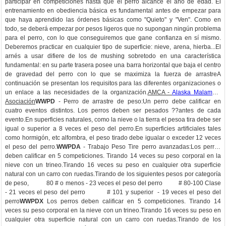
participar en competiciones hasta que el perro alcance el año de edad. El
entrenamiento en obediencia básica es fundamental antes de empezar para
que haya aprendido las órdenes básicas como "Quieto" y "Ven". Como en
todo, se deberá empezar por pesos ligeros que no supongan ningún problema
para el perro, con lo que conseguiremos que gane confianza en sí mismo.
Deberemos practicar en cualquier tipo de superficie: nieve, arena, hierba...El
arnés a usar difiere de los de mushing sobretodo en una característica
fundamental: en su parte trasera posee una barra horizontal que baja el centro
de gravedad del perro con lo que se maximiza la fuerza de arrastreA
continuación se presentan los requisitos para las diferentes organizaciones o
un enlace a las necesidades de la organización.
AMCA -
Alaska Malamute
Asociación
WWPD
- Perro de arrastre de peso:Un perro debe calificar en
cuatro eventos distintos. Los perros deben ser pesados ??antes de cada
evento.En superficies naturales, como la nieve o la tierra el pesoa tira debe ser
igual o superior a 8 veces el peso del perro.En superficies artificiales tales
como hormigón, etc alfombra, el peso tirado debe igualar o exceder 12 veces
el peso del perro.
WWPDA
- Trabajo Peso Tire perro avanzadas:Los perros
deben calificar en 5 competiciones. Tirando 14 veces su peso corporal en la
nieve con un trineo.Tirando 16 veces su peso en cualquier otra superficie
natural con un carro con ruedas.Tirando de los siguientes pesos por categoría
de peso, 80 # o menos - 23 veces el peso del perro # 80-100 Clase
- 21 veces el peso del perro # 101 y superior - 19 veces el peso del
perro
WWPDX
Los perros deben calificar en 5 competiciones. Tirando 14
veces su peso corporal en la nieve con un trineo.Tirando 16 veces su peso en
cualquier otra superficie natural con un carro con ruedas.Tirando de los