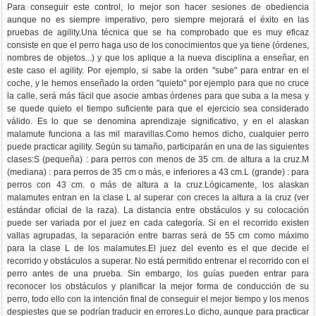
Para conseguir este control, lo mejor son hacer sesiones de obediencia
aunque no es siempre imperativo, pero siempre mejorará el éxito en las
pruebas de agility.Una técnica que se ha comprobado que es muy eficaz
consiste en que el perro haga uso de los conocimientos que ya tiene (órdenes,
nombres de objetos...) y que los aplique a la nueva disciplina a enseñar, en
este caso el agility. Por ejemplo, si sabe la orden "sube" para entrar en el
coche, y le hemos enseñado la orden "quieto" por ejemplo para que no cruce
la calle, será más fácil que asocie ambas órdenes para que suba a la mesa y
se quede quieto el tiempo suficiente para que el ejercicio sea considerado
válido. Es lo que se denomina aprendizaje significativo, y en el alaskan
malamute funciona a las mil maravillas.Como hemos dicho, cualquier perro
puede practicar agility. Según su tamaño, participarán en una de las siguientes
clases:S (pequeña) : para perros con menos de 35 cm. de altura a la cruz.M
(mediana) : para perros de 35 cm o más, e inferiores a 43 cm.L (grande) : para
perros con 43 cm. o más de altura a la cruz.Lógicamente, los alaskan
malamutes entran en la clase L al superar con creces la altura a la cruz (ver
estándar oficial de la raza). La distancia entre obstáculos y su colocación
puede ser variada por el juez en cada categoría. Si en el recorrido existen
vallas agrupadas, la separación entre barras será de 55 cm como máximo
para la clase L de los malamutes.El juez del evento es el que decide el
recorrido y obstáculos a superar. No está permitido entrenar el recorrido con el
perro antes de una prueba. Sin embargo, los guías pueden entrar para
reconocer los obstáculos y planificar la mejor forma de conducción de su
perro, todo ello con la intención final de conseguir el mejor tiempo y los menos
despiestes que se podrían traducir en errores.Lo dicho, aunque para practicar