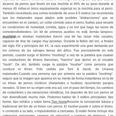
alcance de perros que lleven en esa mochila el 30% de su peso durante al
menos 40 millas.el único equipamiento especial es la mochila para el perro.
También necesitarás una correa resistente de unos 4-5 metros (se recomienda
que los malamutes vayan atados ante posibles "distracciones" que se
encuentren en el campo), un collar cómodo para el perro, toallas para secarle
en condiciones de humedad, comida, agua y un bol que haga las veces de
comedero/bebedero. Un kit de primeros auxilios no está demás tampoco.
mushing
Los alaskan malamutes fueron una de las razas más usuales,
capaces de tirar de cargas muy pesadas. Durante la fiebre del oro, a finales
del siglo XIX y principios del XX, la raza experimentó una gran demanda por
los colonos de las salvajes tierras del ártico. Fue precisamente en este
periodo, cuando surge el término "mushing" a raíz de la palabra que usaban
los conductores de trineos franceses, "marche" que derivó en el vocablo
"mush". De ahí, también surge la palabra "musher" como persona que
conduce el trineo. Foto cedida por Toni & Jacob, de Unavoq
malamutes.Cuando una persona oye por primera vez la palabra "mushing",
seguro que la imagen que aparece en su mente de forma instantánea es la de
un trineo de perros nórdicos (malamutes o huskies) recorriendo parajes
nevados. Si bien en su origen esto era así, con el paso del tiempo, los cambios
de costumbres y las variaciones climáticas, los deportes de tiro con perros se
han diversificado mucho más. Podemos hablar de 3 estilos principales: tipo
Nome, tipo nórdico y sobre tierra.
Tipo Nome
Resume la concepción básica y
tradicional del tiro de un trineo con perros. El musher puede ir sobre el trineo,
o corriendo a su lado, o impulsándolo a zancadas. El estilo Nome incluye dos
categorías principales: carreras de velocidad y carreras de distancia. Las