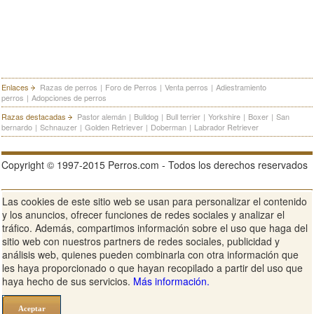
Enlaces
Razas de perros
|
Foro de Perros
|
Venta perros
|
Adiestramiento
perros
|
Adopciones de perros
Razas destacadas
Pastor alemán
|
Bulldog
|
Bull terrier
|
Yorkshire
|
Boxer
|
San
bernardo
|
Schnauzer
|
Golden Retriever
|
Doberman
|
Labrador Retriever
Copyright © 1997-2015 Perros.com - Todos los derechos reservados
Las cookies de este sitio web se usan para personalizar el contenido
Publicidad en Perros.com
|
Contacte
|
Aviso Legal
|
Política de
y los anuncios, ofrecer funciones de redes sociales y analizar el
privacidad
|
Condiciones de uso
tráfico. Además, compartimos información sobre el uso que haga del
sitio web con nuestros partners de redes sociales, publicidad y
Ver sitio web completo
análisis web, quienes pueden combinarla con otra información que
les haya proporcionado o que hayan recopilado a partir del uso que
haya hecho de sus servicios.
Más información.