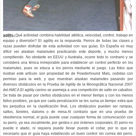
agility
¿Qué actividad combina habilidad atlética, velocidad, control, trabajo en
equipo y diversión? El agility es la respuesta. Perros de todas las clases y
razas pueden disfrutar de esta actividad con sus guías. En España es muy
difícil ver alaskan malamutes practicando este deporte, y mucho menos
compitiendo. No obstante en EEUU y Australia, ocurre todo lo contrario y se
considera una ténica inmejorable para establecer un control perfecto en los
malamutes, pues se educa a los perros mediante el juego. Las fotos que
ilustran este artículo son propiedad de de Powderhound Mals, cedidas con
permiso para la web, y que muestran alaskan malamutes pasando por
diversos obstáculos en la Prueba de Agility de la Monográfica Nacional 2007
del AMCA.El agility canino se asemeja a una competición de salto en caballos.
Se trata de pasar por ciertos obstáculos en el menor tiempo y con los menos
fallos posibles, ya que por cada penalización se les suma un tiempo extra que
les perjudica en la clasificación final. Los obstáculos pueden ser rampas,
saltos, túneles, slaloms o de mesa.Al contrario que en una prueba de
obediencia normal, el guía puede usar cualquier forma de comunicación con
su perro, ya sea vocalmente, por gestos o por órdenes corporales. El perro no
puede ir atado, ni siquiera puede llevar puesto el collar, por lo que es
necesario que el guía haya establecido un buen control sin correa del perro.