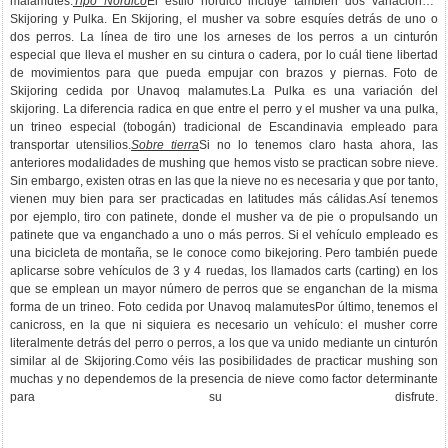
malamutes.
Tipo Nórdico
El estilo nórdico incluye también dos variaciones:
Skijoring y Pulka. En Skijoring, el musher va sobre esquíes detrás de uno o
dos perros. La línea de tiro une los arneses de los perros a un cinturón
especial que lleva el musher en su cintura o cadera, por lo cuál tiene libertad
de movimientos para que pueda empujar con brazos y piernas. Foto de
Skijoring cedida por Unavoq malamutes.La Pulka es una variación del
skijoring. La diferencia radica en que entre el perro y el musher va una pulka,
un trineo especial (tobogán) tradicional de Escandinavia empleado para
transportar utensilios.
Sobre tierra
Si no lo tenemos claro hasta ahora, las
anteriores modalidades de mushing que hemos visto se practican sobre nieve.
Sin embargo, existen otras en las que la nieve no es necesaria y que por tanto,
vienen muy bien para ser practicadas en latitudes más cálidas.Así tenemos
por ejemplo, tiro con patinete, donde el musher va de pie o propulsando un
patinete que va enganchado a uno o más perros. Si el vehículo empleado es
una bicicleta de montaña, se le conoce como bikejoring. Pero también puede
aplicarse sobre vehículos de 3 y 4 ruedas, los llamados carts (carting) en los
que se emplean un mayor número de perros que se enganchan de la misma
forma de un trineo. Foto cedida por Unavoq malamutesPor último, tenemos el
canicross, en la que ni siquiera es necesario un vehículo: el musher corre
literalmente detrás del perro o perros, a los que va unido mediante un cinturón
similar al de Skijoring.Como véis las posibilidades de practicar mushing son
muchas y no dependemos de la presencia de nieve como factor determinante
para su disfrute.