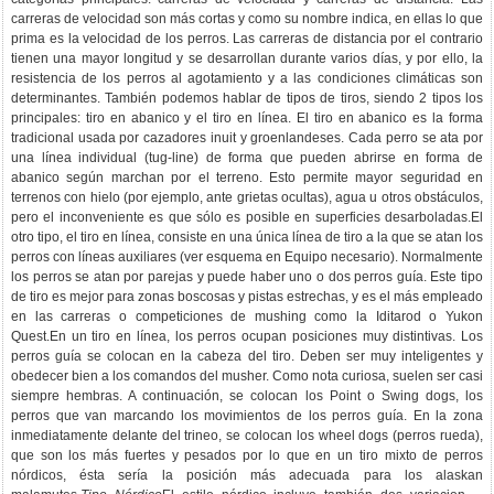
carreras de velocidad son más cortas y como su nombre indica, en ellas lo que
prima es la velocidad de los perros. Las carreras de distancia por el contrario
tienen una mayor longitud y se desarrollan durante varios días, y por ello, la
resistencia de los perros al agotamiento y a las condiciones climáticas son
determinantes. También podemos hablar de tipos de tiros, siendo 2 tipos los
principales: tiro en abanico y el tiro en línea. El tiro en abanico es la forma
tradicional usada por cazadores inuit y groenlandeses. Cada perro se ata por
una línea individual (tug-line) de forma que pueden abrirse en forma de
abanico según marchan por el terreno. Esto permite mayor seguridad en
terrenos con hielo (por ejemplo, ante grietas ocultas), agua u otros obstáculos,
pero el inconveniente es que sólo es posible en superficies desarboladas.El
otro tipo, el tiro en línea, consiste en una única línea de tiro a la que se atan los
perros con líneas auxiliares (ver esquema en Equipo necesario). Normalmente
los perros se atan por parejas y puede haber uno o dos perros guía. Este tipo
de tiro es mejor para zonas boscosas y pistas estrechas, y es el más empleado
en las carreras o competiciones de mushing como la Iditarod o Yukon
Quest.En un tiro en línea, los perros ocupan posiciones muy distintivas. Los
perros guía se colocan en la cabeza del tiro. Deben ser muy inteligentes y
obedecer bien a los comandos del musher. Como nota curiosa, suelen ser casi
siempre hembras. A continuación, se colocan los Point o Swing dogs, los
perros que van marcando los movimientos de los perros guía. En la zona
inmediatamente delante del trineo, se colocan los wheel dogs (perros rueda),
que son los más fuertes y pesados por lo que en un tiro mixto de perros
nórdicos, ésta sería la posición más adecuada para los alaskan