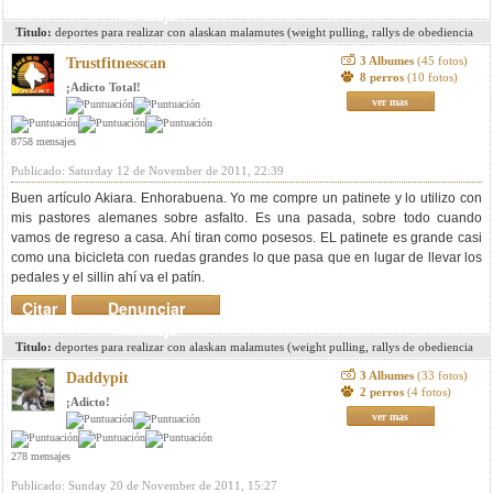
mensaje
Titulo:
deportes para realizar con alaskan malamutes (weight pulling, rallys de obediencia
et...)
3 Albumes
(45 fotos)
Trustfitnesscan
8 perros
(10 fotos)
¡Adicto Total!
ver mas
8758 mensajes
Publicado: Saturday 12 de November de 2011, 22:39
Buen artículo Akiara. Enhorabuena. Yo me compre un patinete y lo utilizo con
mis pastores alemanes sobre asfalto. Es una pasada, sobre todo cuando
vamos de regreso a casa. Ahí tiran como posesos. EL patinete es grande casi
como una bicicleta con ruedas grandes lo que pasa que en lugar de llevar los
pedales y el sillin ahí va el patín.
Citar
Denunciar
mensaje
Titulo:
deportes para realizar con alaskan malamutes (weight pulling, rallys de obediencia
et...)
3 Albumes
(33 fotos)
Daddypit
2 perros
(4 fotos)
¡Adicto!
ver mas
278 mensajes
Publicado: Sunday 20 de November de 2011, 15:27