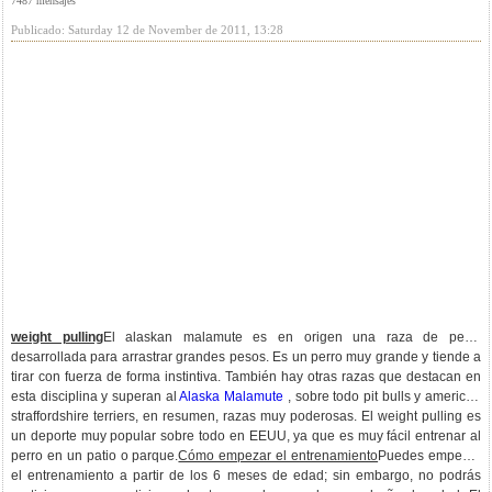
7487 mensajes
Publicado: Saturday 12 de November de 2011, 13:28
weight pulling
El alaskan malamute es en origen una raza de perro
desarrollada para arrastrar grandes pesos. Es un perro muy grande y tiende a
tirar con fuerza de forma instintiva. También hay otras razas que destacan en
esta disciplina y superan al
Alaska Malamute
, sobre todo pit bulls y american
straffordshire terriers, en resumen, razas muy poderosas. El weight pulling es
un deporte muy popular sobre todo en EEUU, ya que es muy fácil entrenar al
perro en un patio o parque.
Cómo empezar el entrenamiento
Puedes empezar
el entrenamiento a partir de los 6 meses de edad; sin embargo, no podrás