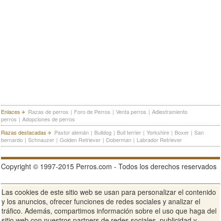
Enlaces
Razas de perros
|
Foro de Perros
|
Venta perros
|
Adiestramiento
perros
|
Adopciones de perros
Razas destacadas
Pastor alemán
|
Bulldog
|
Bull terrier
|
Yorkshire
|
Boxer
|
San
bernardo
|
Schnauzer
|
Golden Retriever
|
Doberman
|
Labrador Retriever
Copyright © 1997-2015 Perros.com - Todos los derechos reservados
Las cookies de este sitio web se usan para personalizar el contenido
Publicidad en Perros.com
|
Contacte
|
Aviso Legal
|
Política de
y los anuncios, ofrecer funciones de redes sociales y analizar el
privacidad
|
Condiciones de uso
tráfico. Además, compartimos información sobre el uso que haga del
sitio web con nuestros partners de redes sociales, publicidad y