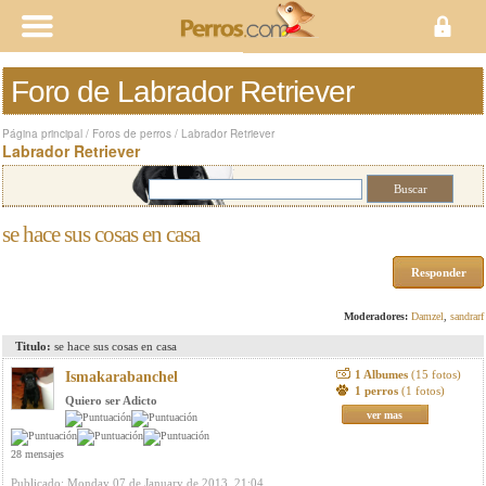
Foro de Labrador Retriever
Página principal
/
Foros de perros
/
Labrador Retriever
Labrador Retriever
se hace sus cosas en casa
Responder
Moderadores:
Damzel
,
sandrarf
Titulo:
se hace sus cosas en casa
1 Albumes
(15 fotos)
Ismakarabanchel
1 perros
(1 fotos)
Quiero ser Adicto
ver mas
28 mensajes
Publicado: Monday 07 de January de 2013, 21:04