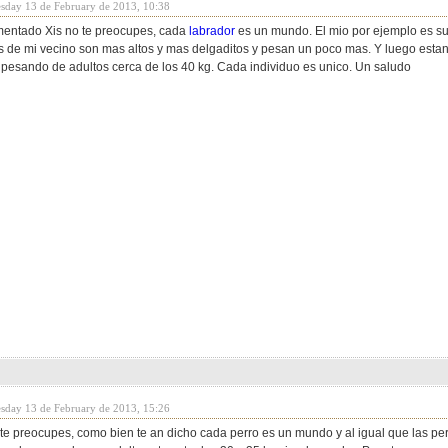
sday 13 de February de 2013, 10:38
mentado Xis no te preocupes, cada
labrador
es un mundo. El mio por ejemplo es su
s de mi vecino son mas altos y mas delgaditos y pesan un poco mas. Y luego esta
 pesando de adultos cerca de los 40 kg. Cada individuo es unico. Un saludo
sday 13 de February de 2013, 15:26
 te preocupes, como bien te an dicho cada perro es un mundo y al igual que las per