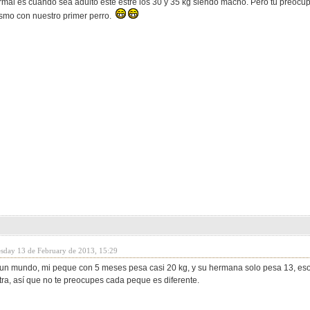
rmal es cuando sea adulto este estre los 30 y 35 kg siendo macho. Pero tu preocu
smo con nuestro primer perro.
sday 13 de February de 2013, 15:29
un mundo, mi peque con 5 meses pesa casi 20 kg, y su hermana solo pesa 13, eso 
tra, así que no te preocupes cada peque es diferente.