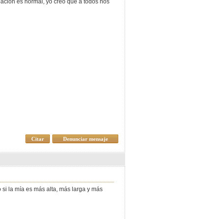
pacion es normal, yo creo que a todos nos
Citar
Denunciar mensaje
si la mía es más alta, más larga y más