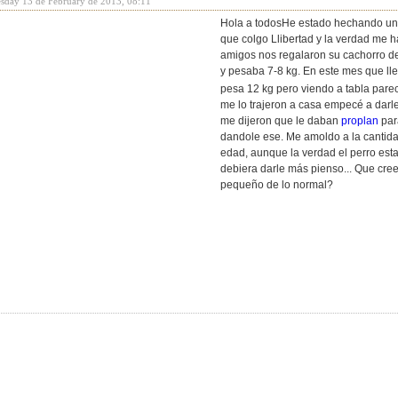
sday 13 de February de 2013, 08:11
Hola a todosHe estado hechando un v
que colgo Llibertad y la verdad me
amigos nos regalaron su cachorro 
y pesaba 7-8 kg. En este mes que ll
pesa 12 kg pero viendo a tabla par
me lo trajeron a casa empecé a darl
me dijeron que le daban
proplan
par
dandole ese. Me amoldo a la cantid
edad, aunque la verdad el perro est
debiera darle más pienso... Que cre
pequeño de lo normal?