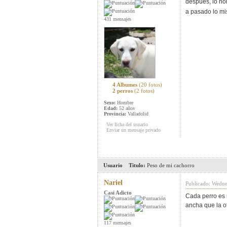
despues, lo no
a pasado lo mi
431 mensajes
4 Albumes
(20 fotos)
2 perros
(2 fotos)
Sexo:
Hombre
Edad:
52 años
Provincia:
Valladolid
Ver ficha del usuario
Enviar un mensaje privado
Usuario
Titulo:
Peso de mi cachorro
Nariel
Publicado: Wedne
Casi Adicto
Cada perro es 
ancha que la o
117 mensajes