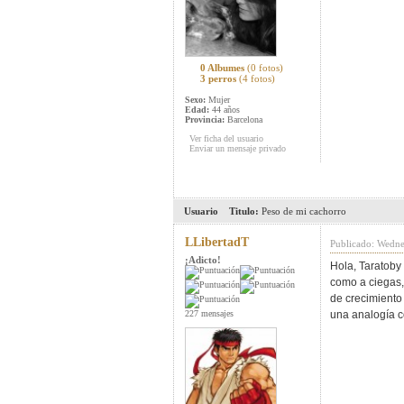
0 Albumes
(0 fotos)
3 perros
(4 fotos)
Sexo:
Mujer
Edad:
44 años
Provincia:
Barcelona
Ver ficha del usuario
Enviar un mensaje privado
Usuario
Titulo:
Peso de mi cachorro
LLibertadT
Publicado: Wedne
¡Adicto!
Hola, Taratoby
como a ciegas,
de crecimiento 
227 mensajes
una analogía c