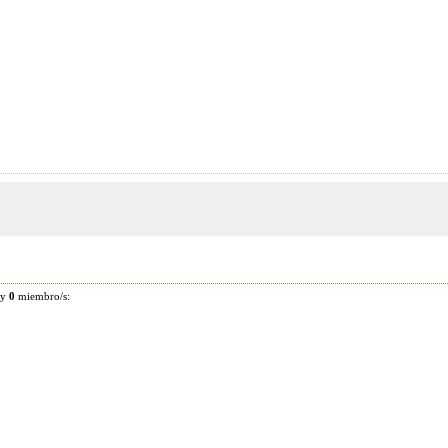
 y
0
miembro/s: