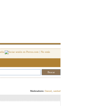
seña
|
No estás
Responder
Moderadores:
Damzel
,
sandrarf