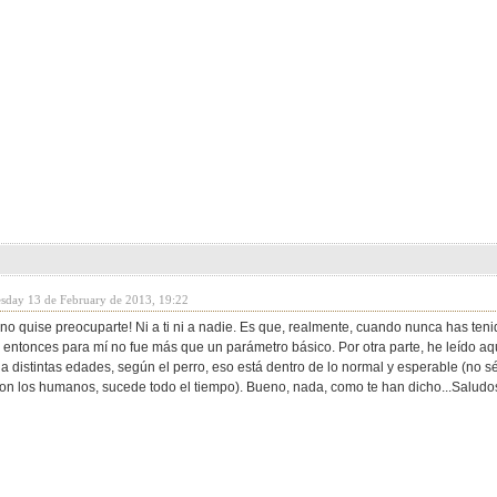
sday 13 de February de 2013, 19:22
 no quise preocuparte! Ni a ti ni a nadie. Es que, realmente, cuando nunca has ten
 entonces para mí no fue más que un parámetro básico. Por otra parte, he leído aqu
a distintas edades, según el perro, eso está dentro de lo normal y esperable (no sé
on los humanos, sucede todo el tiempo). Bueno, nada, como te han dicho...Saludo