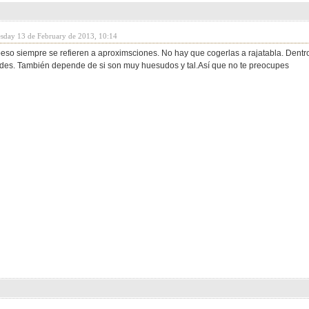
sday 13 de February de 2013, 10:14
peso siempre se refieren a aproximsciones. No hay que cogerlas a rajatabla. Dentr
des. También depende de si son muy huesudos y tal.Así que no te preocupes