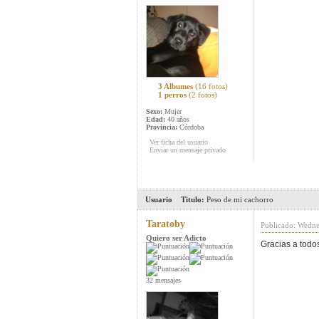
3 Albumes
(16 fotos)
1 perros
(2 fotos)
Sexo:
Mujer
Edad:
40 años
Provincia:
Córdoba
Ver ficha del usuario
Enviar un mensaje privado
Usuario
Titulo:
Peso de mi cachorro
Taratoby
Publicado: Wedne
Quiero ser Adicto
Gracias a todo
32 mensajes