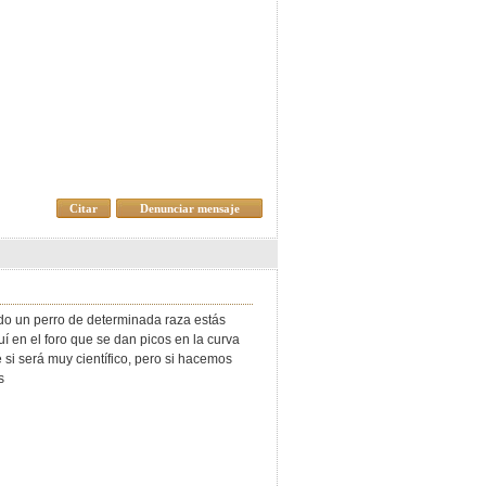
Citar
Denunciar mensaje
ido un perro de determinada raza estás
í en el foro que se dan picos en la curva
 si será muy científico, pero si hacemos
s