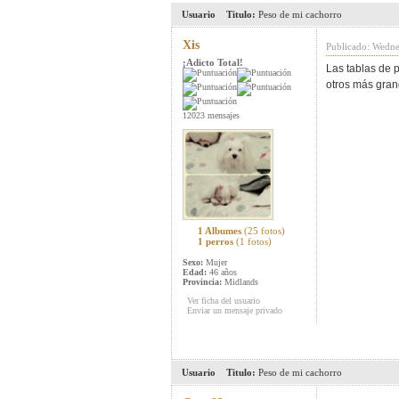
Usuario
Titulo:
Peso de mi cachorro
Xis
Publicado: Wedne
¡Adicto Total!
Las tablas de 
otros más gran
12023 mensajes
1 Albumes
(25 fotos)
1 perros
(1 fotos)
Sexo:
Mujer
Edad:
46 años
Provincia:
Midlands
Ver ficha del usuario
Enviar un mensaje privado
Usuario
Titulo:
Peso de mi cachorro