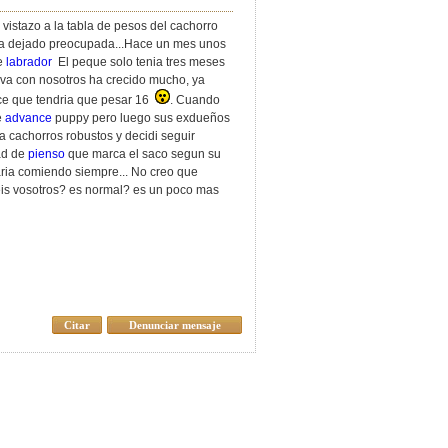
istazo a la tabla de pesos del cachorro
 ha dejado preocupada...Hace un mes unos
de
labrador
El peque solo tenia tres meses
eva con nosotros ha crecido mucho, ya
ece que tendria que pesar 16
. Cuando
e
advance
puppy pero luego sus exdueños
a cachorros robustos y decidi seguir
ad de
pienso
que marca el saco segun su
aria comiendo siempre... No creo que
eis vosotros? es normal? es un poco mas
Citar
Denunciar mensaje