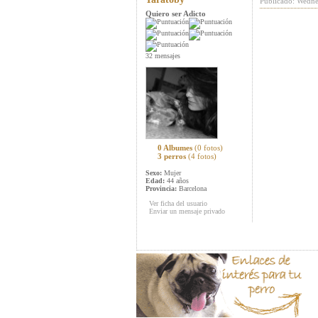
Publicado: Wedne
Quiero ser Adicto
32 mensajes
0 Albumes
(0 fotos)
3 perros
(4 fotos)
Sexo:
Mujer
Edad:
44 años
Provincia:
Barcelona
Ver ficha del usuario
Enviar un mensaje privado