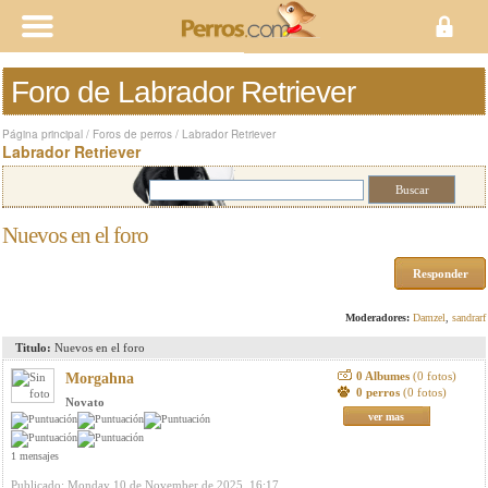
Foro de Labrador Retriever
Página principal
/
Foros de perros
/
Labrador Retriever
Labrador Retriever
Nuevos en el foro
Responder
Moderadores:
Damzel
,
sandrarf
Titulo:
Nuevos en el foro
0 Albumes
(0 fotos)
Morgahna
0 perros
(0 fotos)
Novato
ver mas
1 mensajes
Publicado: Monday 10 de November de 2025, 16:17