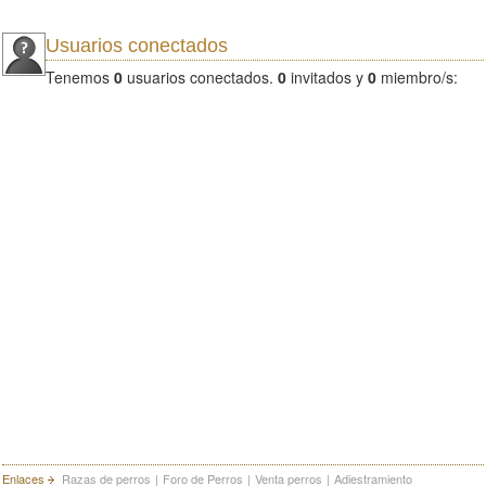
Usuarios conectados
Tenemos
0
usuarios conectados.
0
invitados y
0
miembro/s:
Enlaces
Razas de perros
|
Foro de Perros
|
Venta perros
|
Adiestramiento