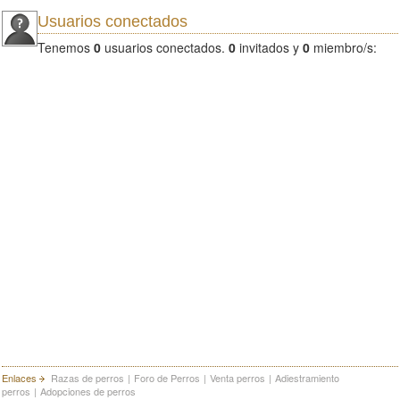
Usuarios conectados
Tenemos
0
usuarios conectados.
0
invitados y
0
miembro/s:
Enlaces
Razas de perros
|
Foro de Perros
|
Venta perros
|
Adiestramiento
perros
|
Adopciones de perros