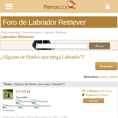
Foro de Labrador Retriever
Página principal
/
Foros de perros
/
Labrador Retriever
Labrador Retriever
¿Alguien de Huelva que tenga Labrador??
Responder
Moderadores:
Damzel
,
sandrarf
Titulo:
¿Alguien de Huelva que tenga Labrador??
3 Albumes
(28 fotos)
GUAY44
0 perros
(0 fotos)
Aprendiz
ver mas
9 mensajes
Publicado: Tuesday 29 de November de 2011, 23:42