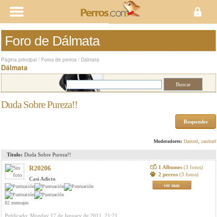
Foro de Dálmata
Página principal
/
Foros de perros
/
Dálmata
Dálmata
Duda Sobre Pureza!!
Responder
Moderadores:
Damzel
,
sandrarf
Titulo:
Duda Sobre Pureza!!
1 Albumes
(3 fotos)
R20206
2 perros
(3 fotos)
Casi Adicto
ver mas
82 mensajes
Publicado: Monday 17 de January de 2011, 21:21