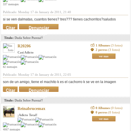
337 mensajes
Publicado: Monday 17 de January de 2011, 21:40
si se ven dalmatas, cuantos tienes? tres??? tienes cachorritos?saludos
Citar
Denunciar
mensaje
Titulo:
Duda Sobre Pureza!!
1 Albumes
(3 fotos)
R20206
2 perros
(3 fotos)
Casi Adicto
ver mas
82 mensajes
Publicado: Monday 17 de January de 2011, 22:05
son de un amigo, tiene el machito k es el cachorro k se ve en la imagen
Citar
Denunciar
mensaje
Titulo:
Duda Sobre Pureza!!
0 Albumes
(0 fotos)
Reinabrucemax
0 perros
(0 fotos)
¡Adicto Total!
ver mas
4067 mensajes