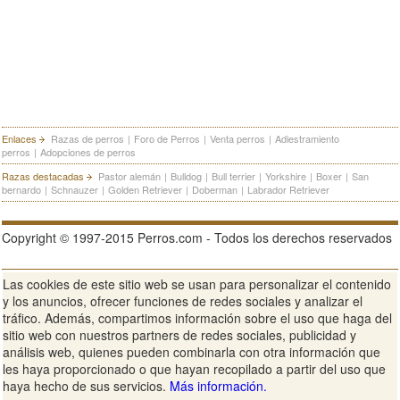
Enlaces
Razas de perros
|
Foro de Perros
|
Venta perros
|
Adiestramiento
perros
|
Adopciones de perros
Razas destacadas
Pastor alemán
|
Bulldog
|
Bull terrier
|
Yorkshire
|
Boxer
|
San
bernardo
|
Schnauzer
|
Golden Retriever
|
Doberman
|
Labrador Retriever
Copyright © 1997-2015 Perros.com - Todos los derechos reservados
Las cookies de este sitio web se usan para personalizar el contenido
Publicidad en Perros.com
|
Contacte
|
Aviso Legal
|
Política de
y los anuncios, ofrecer funciones de redes sociales y analizar el
privacidad
|
Condiciones de uso
tráfico. Además, compartimos información sobre el uso que haga del
sitio web con nuestros partners de redes sociales, publicidad y
Ver sitio web completo
análisis web, quienes pueden combinarla con otra información que
les haya proporcionado o que hayan recopilado a partir del uso que
haya hecho de sus servicios.
Más información.