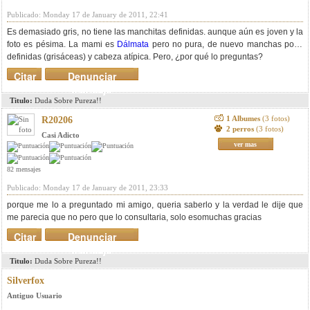
Publicado: Monday 17 de January de 2011, 22:41
Es demasiado gris, no tiene las manchitas definidas. aunque aún es joven y la
foto es pésima. La mami es
Dálmata
pero no pura, de nuevo manchas poco
definidas (grisáceas) y cabeza atípica. Pero, ¿por qué lo preguntas?
Citar
Denunciar
mensaje
Titulo:
Duda Sobre Pureza!!
1 Albumes
(3 fotos)
R20206
2 perros
(3 fotos)
Casi Adicto
ver mas
82 mensajes
Publicado: Monday 17 de January de 2011, 23:33
porque me lo a preguntado mi amigo, queria saberlo y la verdad le dije que
me parecia que no pero que lo consultaria, solo esomuchas gracias
Citar
Denunciar
mensaje
Titulo:
Duda Sobre Pureza!!
Silverfox
Antiguo Usuario