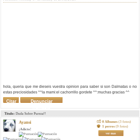
hola, queria que me dieseis vuestra opinion para saber si son Dalmatas o no
estas preciosidades ^^la mami:
el cachorrillo gordete ^^:
muchas gracias ^^
Citar
Denunciar
mensaje
Titulo:
Duda Sobre Pureza!!
0 Albumes
(3 fotos)
Ayansi
1 perros
(9 fotos)
¡Adicto!
ver mas