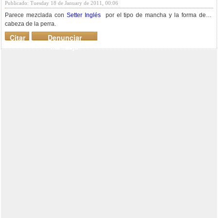
Publicado: Tuesday 18 de January de 2011, 00:06
Parece mezclada con
Setter Inglés
por el tipo de mancha y la forma de la
cabeza de la perra.
Citar
Denunciar
mensaje