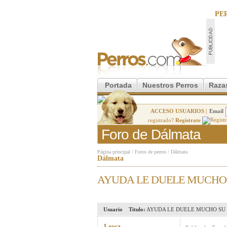
PE
Portada
Nuestros Perros
Raza
ACCESO USUARIOS |
Email
registrado?
Regístrate
Foro de Dálmata
Página principal
/
Foros de perros
/
Dálmata
Dálmata
AYUDA LE DUELE MUCHO 
Usuario
Titulo:
AYUDA LE DUELE MUCHO SU 
Leosz