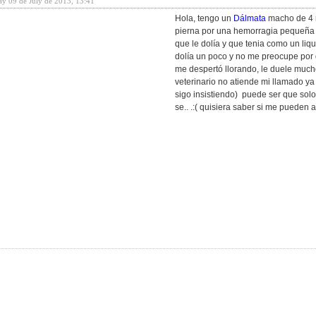
ay 09 de July de 2013, 13:41
Hola, tengo un
Dálmata
macho de 4 
pierna por una hemorragia pequeña 
que le dolía y que tenia como un liqu
dolía un poco y no me preocupe por
me despertó llorando, le duele much
veterinario no atiende mi llamado ya
sigo insistiendo) puede ser que solo 
se.. .:( quisiera saber si me pueden a