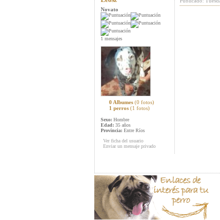
Publicado: Tuesd
Novato
1 mensajes
0 Albumes
(0 fotos)
1 perros
(1 fotos)
Sexo:
Hombre
Edad:
35 años
Provincia:
Entre Ríos
Ver ficha del usuario
Enviar un mensaje privado