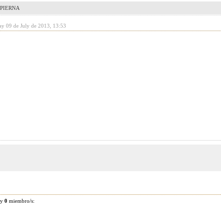
PIERNA
ay 09 de July de 2013, 13:53
 y
0
miembro/s: