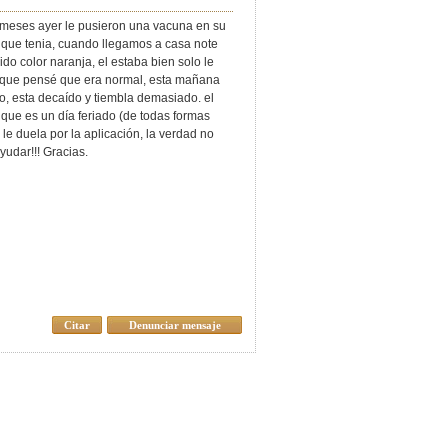
meses ayer le pusieron una vacuna en su
que tenia, cuando llegamos a casa note
ido color naranja, el estaba bien solo le
 que pensé que era normal, esta mañana
o, esta decaído y tiembla demasiado. el
 que es un día feriado (de todas formas
le duela por la aplicación, la verdad no
yudar!!! Gracias.
Citar
Denunciar mensaje