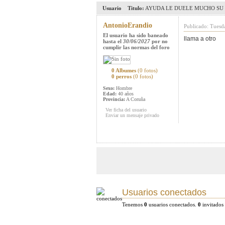
Usuario
Titulo:
AYUDA LE DUELE MUCHO SU 
AntonioErandio
Publicado: Tuesd
El usuario ha sido baneado
llama a otro
hasta el
30/06/2027
por no
cumplir las normas del foro
0 Albumes
(0 fotos)
0 perros
(0 fotos)
Sexo:
Hombre
Edad:
40 años
Provincia:
A Coruña
Ver ficha del usuario
Enviar un mensaje privado
Usuarios conectados
Tenemos
0
usuarios conectados.
0
invitados