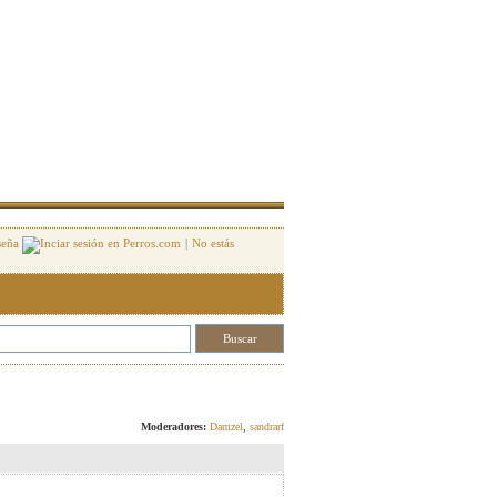
seña
|
No estás
Responder
Moderadores:
Damzel
,
sandrarf