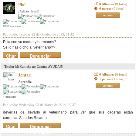
0 Albumes
(0 fotos)
Plof
0 perros
(0 fotos)
¡Adicto Total!
ver mas
6792 mensajes
Publicado: Tuesday 22 de October de 2013, 01:42
Esta con su madre y hermanos?
Se lo has dicho al veterinario??
Citar
Denunciar
mensaje
Titulo:
Mi Caniche no Camina AYUDA!!!!
0 Albumes
(0 fotos)
Jontari
1 perros
(1 fotos)
Aprendiz
ver mas
4 mensajes
Publicado: Wednesday 05 de March de 2014, 20:37
deverias de llevarlo al veterinario para ver que sus caderas estan
correctas.Saludos Ricardo
Citar
Denunciar
mensaje