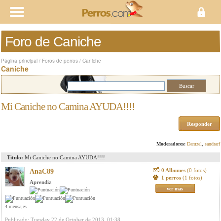
Foro de Caniche
Página principal
/
Foros de perros
/
Caniche
Caniche
Mi Caniche no Camina AYUDA!!!!
Responder
Moderadores:
Damzel
,
sandrarf
Titulo:
Mi Caniche no Camina AYUDA!!!!
0 Albumes
(0 fotos)
AnaC89
1 perros
(1 fotos)
Aprendiz
ver mas
4 mensajes
Publicado: Tuesday 22 de October de 2013, 01:38