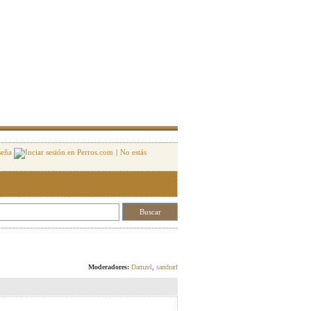
seña
|
No estás
Responder
Moderadores:
Damzel
,
sandrarf