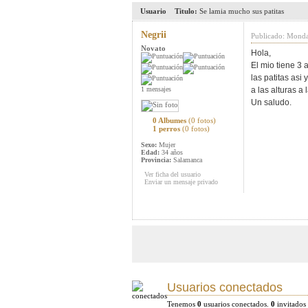
Usuario
Titulo:
Se lamia mucho sus patitas
Negrii
Publicado: Monda
Novato
Hola,
El mio tiene 3 
las patitas asi
1 mensajes
a las alturas a
Un saludo.
0 Albumes
(0 fotos)
1 perros
(0 fotos)
Sexo:
Mujer
Edad:
34 años
Provincia:
Salamanca
Ver ficha del usuario
Enviar un mensaje privado
Usuarios conectados
Tenemos
0
usuarios conectados.
0
invitados