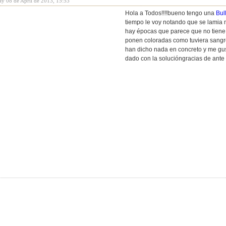
y 08 de April de 2013, 15:53
Hola a Todos!!!!bueno tengo una
Bul
tiempo le voy notando que se lamia 
hay épocas que parece que no tiene 
ponen coloradas como tuviera sangre 
han dicho nada en concreto y me gust
dado con la solucióngracias de ant