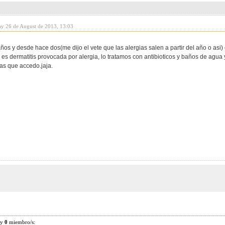
y 26 de August de 2013, 13:03
años y desde hace dos(me dijo el vete que las alergias salen a partir del año o asi)
 y es dermatitis provocada por alergia, lo tratamos con antibioticos y baños de agua
 las que accedo.jaja.
 y
0
miembro/s: