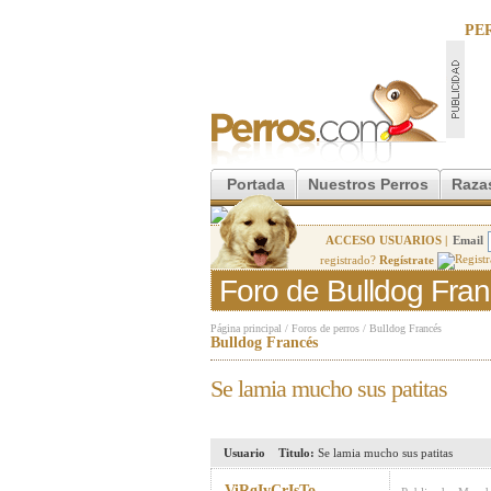
PE
Portada
Nuestros Perros
Raza
ACCESO USUARIOS |
Email
registrado?
Regístrate
Foro de Bulldog Fra
Página principal
/
Foros de perros
/
Bulldog Francés
Bulldog Francés
Se lamia mucho sus patitas
Usuario
Titulo:
Se lamia mucho sus patitas
ViRgIyCrIsTo