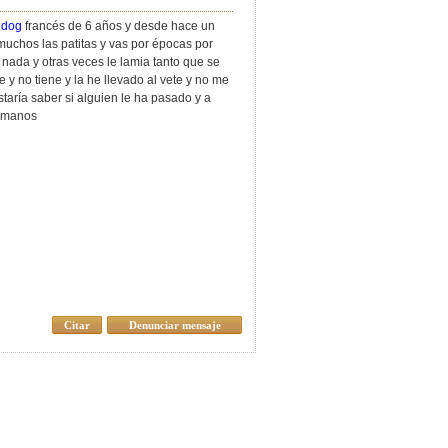
ldog
francés de 6 años y desde hace un
muchos las patitas y vas por épocas por
nada y otras veces le lamia tanto que se
y no tiene y la he llevado al vete y no me
aría saber si alguien le ha pasado y a
e manos
Citar
Denunciar mensaje