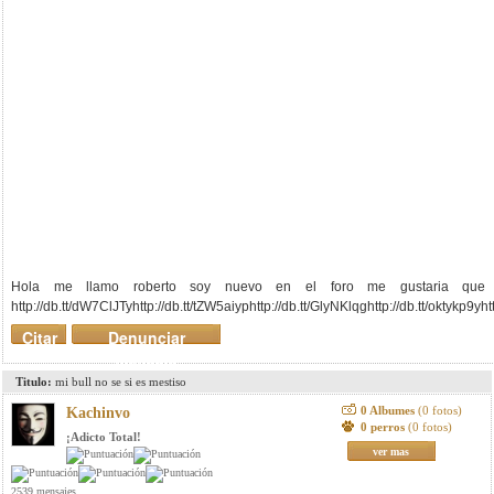
Hola me llamo roberto soy nuevo en el foro me gustaria que 
http://db.tt/dW7ClJTyhttp://db.tt/tZW5aiyphttp://db.tt/GlyNKlqghttp://db.tt/oktykp9y
Citar
Denunciar
mensaje
Titulo:
mi bull no se si es mestiso
0 Albumes
(0 fotos)
Kachinvo
0 perros
(0 fotos)
¡Adicto Total!
ver mas
2539 mensajes