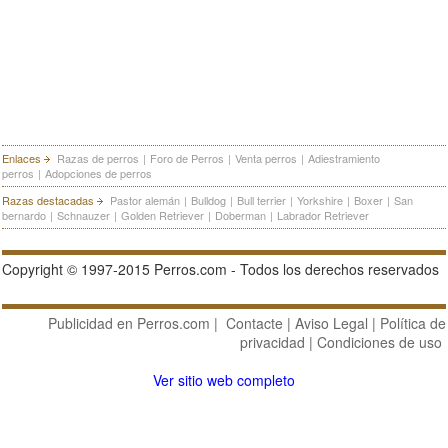
Enlaces
Razas de perros
|
Foro de Perros
|
Venta perros
|
Adiestramiento
perros
|
Adopciones de perros
Razas destacadas
Pastor alemán
|
Bulldog
|
Bull terrier
|
Yorkshire
|
Boxer
|
San
bernardo
|
Schnauzer
|
Golden Retriever
|
Doberman
|
Labrador Retriever
Copyright © 1997-2015 Perros.com - Todos los derechos reservados
Publicidad en Perros.com
|
Contacte
|
Aviso Legal
|
Política de
privacidad
|
Condiciones de uso
Ver sitio web completo