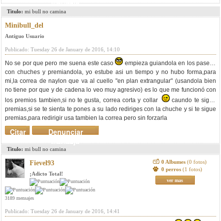
mensaje
Titulo:
mi bull no camina
Minibull_del
Antiguo Usuario
Publicado: Tuesday 26 de January de 2016, 14:10
No se por que pero me suena este caso
empieza guiandola en los paseos
con chuches y premiandola, yo estube asi un tiempo y no hubo forma,para
mi,la correa de naylon que va al cuello "en plan extrangular" (usandola bien
no tiene por que y de cadena lo veo muy agresivo) es lo que me funcionó con
los premios tambien,si no te gusta, correa corta y collar
caundo te sigue
premias,si se te sienta te pones a su lado rediriges con la chuche y si te sigue
premias,para redirigir usa tambien la correa pero sin forzarla
Citar
Denunciar
mensaje
Titulo:
mi bull no camina
0 Albumes
(0 fotos)
Fievel93
0 perros
(1 fotos)
¡Adicto Total!
ver mas
3189 mensajes
Publicado: Tuesday 26 de January de 2016, 14:41