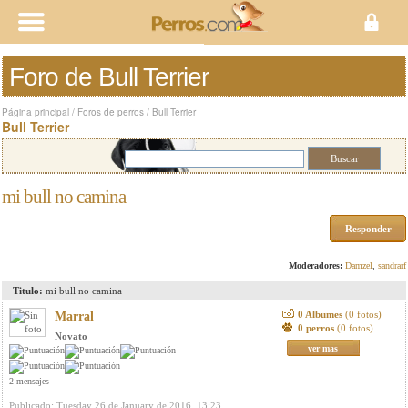
Foro de Bull Terrier
Página principal
/
Foros de perros
/
Bull Terrier
Bull Terrier
mi bull no camina
Responder
Moderadores:
Damzel
,
sandrarf
Titulo:
mi bull no camina
0 Albumes
(0 fotos)
Marral
0 perros
(0 fotos)
Novato
ver mas
2 mensajes
Publicado: Tuesday 26 de January de 2016, 13:23