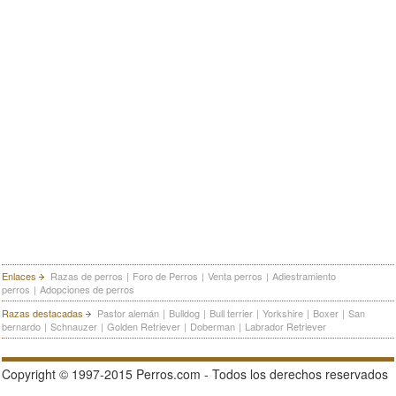
Enlaces
Razas de perros
|
Foro de Perros
|
Venta perros
|
Adiestramiento
perros
|
Adopciones de perros
Razas destacadas
Pastor alemán
|
Bulldog
|
Bull terrier
|
Yorkshire
|
Boxer
|
San
bernardo
|
Schnauzer
|
Golden Retriever
|
Doberman
|
Labrador Retriever
Copyright © 1997-2015 Perros.com - Todos los derechos reservados