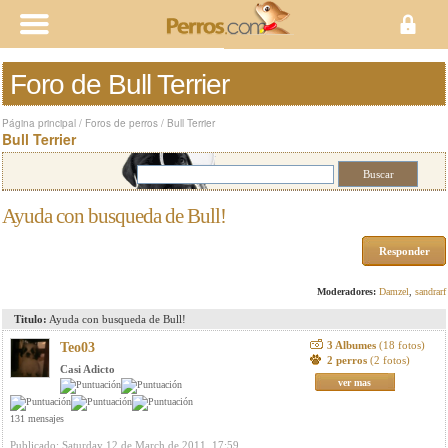
Foro de Bull Terrier
Página principal
/
Foros de perros
/
Bull Terrier
Bull Terrier
Ayuda con busqueda de Bull!
Responder
Moderadores:
Damzel
,
sandrarf
Titulo:
Ayuda con busqueda de Bull!
3 Albumes
(18 fotos)
Teo03
2 perros
(2 fotos)
Casi Adicto
ver mas
131 mensajes
Publicado: Saturday 12 de March de 2011, 17:59