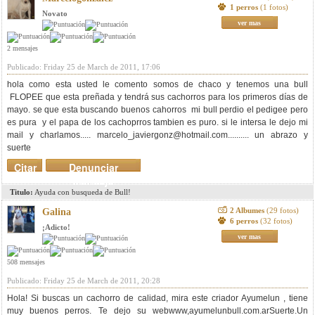
1 perros
(1 fotos)
Novato
ver mas
2 mensajes
Publicado: Friday 25 de March de 2011, 17:06
hola como esta usted le comento somos de chaco y tenemos una bull
FLOPEE que esta preñada y tendrá sus cachorros para los primeros días de
mayo. se que esta buscando buenos cahorros mi bull perdio el pedigee pero
es pura y el papa de los cachoprros tambien es puro. si le intersa le dejo mi
mail y charlamos.....
marcelo_javiergonz@hotmail.com
.......... un abrazo y
suerte
Citar
Denunciar
mensaje
Titulo:
Ayuda con busqueda de Bull!
2 Albumes
(29 fotos)
Galina
6 perros
(32 fotos)
¡Adicto!
ver mas
508 mensajes
Publicado: Friday 25 de March de 2011, 20:28
Hola! Si buscas un cachorro de calidad, mira este criador Ayumelun , tiene
muy buenos perros. Te dejo su webwww,ayumelunbull.com.arSuerte.Un