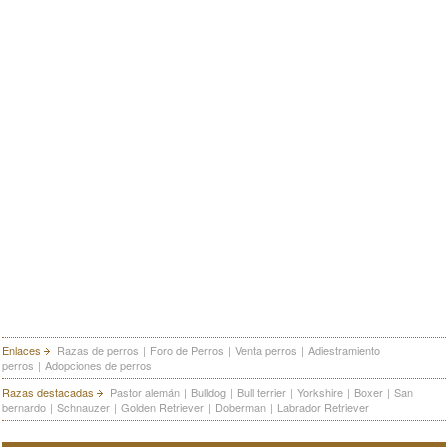
Enlaces
Razas de perros
|
Foro de Perros
|
Venta perros
|
Adiestramiento
perros
|
Adopciones de perros
Razas destacadas
Pastor alemán
|
Bulldog
|
Bull terrier
|
Yorkshire
|
Boxer
|
San
bernardo
|
Schnauzer
|
Golden Retriever
|
Doberman
|
Labrador Retriever