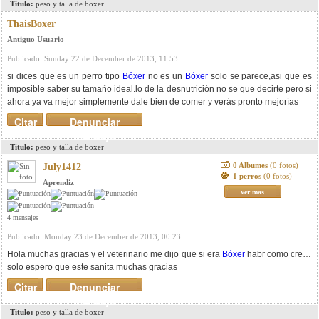
Titulo:
peso y talla de boxer
ThaisBoxer
Antiguo Usuario
Publicado: Sunday 22 de December de 2013, 11:53
si dices que es un perro tipo
Bóxer
no es un
Bóxer
solo se parece,asi que es
imposible saber su tamaño ideal.lo de la desnutrición no se que decirte pero si
ahora ya va mejor simplemente dale bien de comer y verás pronto mejorías
Citar
Denunciar
mensaje
Titulo:
peso y talla de boxer
0 Albumes
(0 fotos)
July1412
1 perros
(0 fotos)
Aprendiz
ver mas
4 mensajes
Publicado: Monday 23 de December de 2013, 00:23
Hola muchas gracias y el veterinario me dijo que si era
Bóxer
habr como crece
solo espero que este sanita muchas gracias
Citar
Denunciar
mensaje
Titulo:
peso y talla de boxer