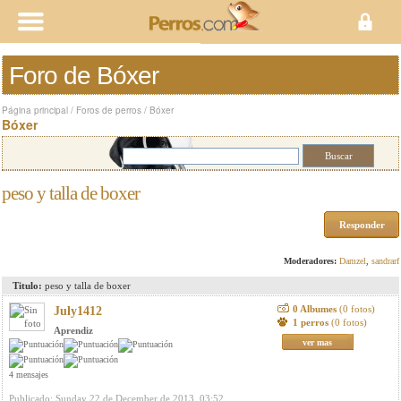
Foro de Bóxer
Página principal
/
Foros de perros
/
Bóxer
Bóxer
peso y talla de boxer
Responder
Moderadores:
Damzel
,
sandrarf
Titulo:
peso y talla de boxer
0 Albumes
(0 fotos)
July1412
1 perros
(0 fotos)
Aprendiz
ver mas
4 mensajes
Publicado: Sunday 22 de December de 2013, 03:52