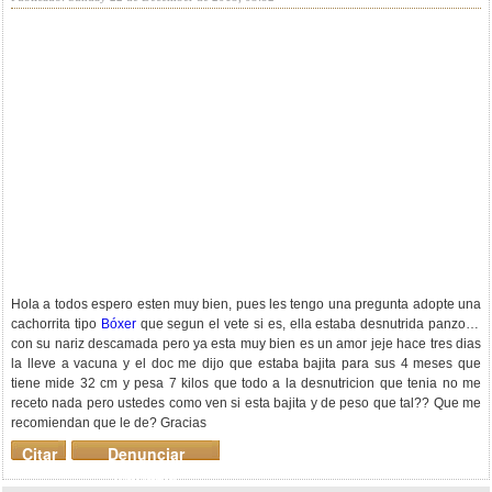
Hola a todos espero esten muy bien, pues les tengo una pregunta adopte una
cachorrita tipo
Bóxer
que segun el vete si es, ella estaba desnutrida panzona
con su nariz descamada pero ya esta muy bien es un amor jeje hace tres dias
la lleve a vacuna y el doc me dijo que estaba bajita para sus 4 meses que
tiene mide 32 cm y pesa 7 kilos que todo a la desnutricion que tenia no me
receto nada pero ustedes como ven si esta bajita y de peso que tal?? Que me
recomiendan que le de? Gracias
Citar
Denunciar
mensaje