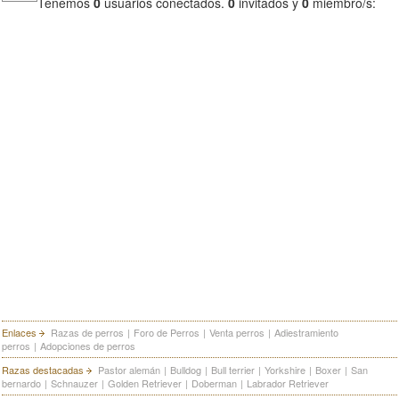
Tenemos
0
usuarios conectados.
0
invitados y
0
miembro/s:
Enlaces
Razas de perros
|
Foro de Perros
|
Venta perros
|
Adiestramiento
perros
|
Adopciones de perros
Razas destacadas
Pastor alemán
|
Bulldog
|
Bull terrier
|
Yorkshire
|
Boxer
|
San
bernardo
|
Schnauzer
|
Golden Retriever
|
Doberman
|
Labrador Retriever