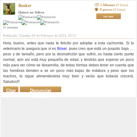
2 Albumes
(9 fotos)
Booker
0 perros
(0 fotos)
Quiero ser Adicto
ver mas
15 mensajes
Publicado: Tuesday 04 de February de 2014, 20:51
Hola, bueno, antes que nada te felicito por adoptar a esta cachorrita. Si tu
veterinario te asegura que sí es
Bóxer
pues creo que está un poquito baja de
peso y de tamaño, pero por la desnutrición que sufrió, es hasta cierto punto
normal, aún así está muy pequeña de edad, y tendrás que esperar un poco
más para ver cómo se desarrolla, de todas formas debes tener en cuenta que
las hembras tienden a se un poco más bajas de estatura y peso que los
machos, tú sigue alimentándola muy bien y verás que todavía crecerá.
Saludos!!!
Citar
Denunciar
mensaje