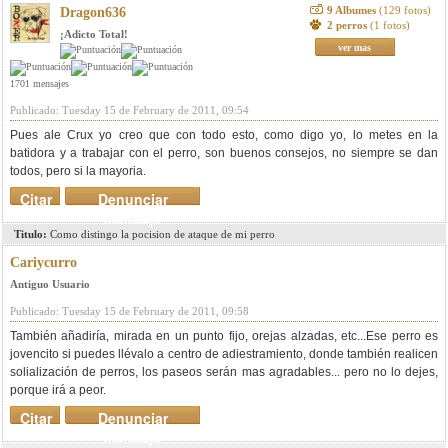
9 Albumes
(129 fotos)
Dragon636
2 perros
(1 fotos)
¡Adicto Total!
ver mas
1701 mensajes
Publicado: Tuesday 15 de February de 2011, 09:54
Pues ale Crux yo creo que con todo esto, como digo yo, lo metes en la
batidora y a trabajar con el perro, son buenos consejos, no siempre se dan
todos, pero si la mayoria.
Citar
Denunciar
mensaje
Titulo:
Como distingo la pocision de ataque de mi perro
Cariycurro
Antiguo Usuario
Publicado: Tuesday 15 de February de 2011, 09:58
También añadiría, mirada en un punto fijo, orejas alzadas, etc...Ese perro es
jovencito si puedes llévalo a centro de adiestramiento, donde también realicen
solialización de perros, los paseos serán mas agradables... pero no lo dejes,
porque irá a peor.
Citar
Denunciar
mensaje