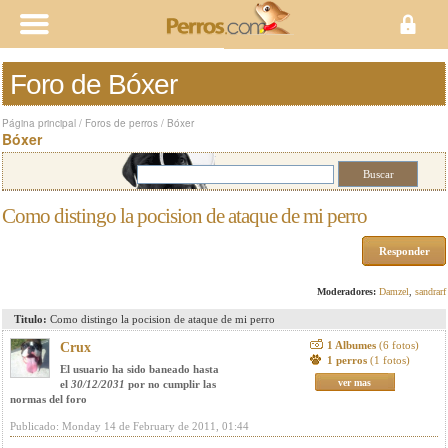
Foro de Bóxer
Página principal
/
Foros de perros
/
Bóxer
Bóxer
Como distingo la pocision de ataque de mi perro
Responder
Moderadores:
Damzel
,
sandrarf
Titulo:
Como distingo la pocision de ataque de mi perro
1 Albumes
(6 fotos)
Crux
1 perros
(1 fotos)
El usuario ha sido baneado hasta
ver mas
el
30/12/2031
por no cumplir las
normas del foro
Publicado: Monday 14 de February de 2011, 01:44