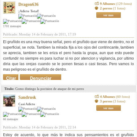
9 Albumes
(129 fotos)
Dragon636
2 perros
(1 fotos)
¡Adicto Total!
ver mas
1701 mensajes
Publicado: Monday 14 de February de 2011, 17:19
El gruñido es una muy buena señal, pero el gruñido que viene de dentro, no el
superficial, se nota. Tambien la mirada fija a los ojos del contrincante, tambien
se aprecia, tambien se les eriza el pero hasta la grupa, aun que esto puede
confundir no siempre es para luchar si no por atencion y vigilancia, por ultimo
diria que las orejas cuando se le ponen tiesas o casi tiesas. Pero vamos lo
mas peligroso es el gruñido de dentro.
Citar
Denunciar
mensaje
Titulo:
Como distingo la pocision de ataque de mi perro
4 Albumes
(60 fotos)
Sandrusk
3 perros
(3 fotos)
Casi Adicto
ver mas
66 mensajes
Publicado: Monday 14 de February de 2011, 22:14
Estoy de acuerdo, lo que más te indica sus pensamientos es el gruñido