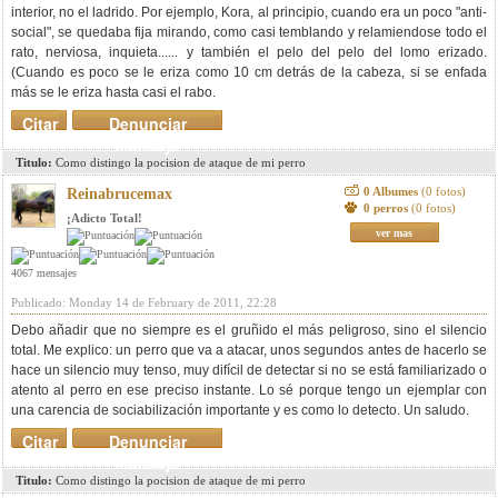
interior, no el ladrido. Por ejemplo, Kora, al principio, cuando era un poco "anti-
social", se quedaba fija mirando, como casi temblando y relamiendose todo el
rato, nerviosa, inquieta...... y también el pelo del pelo del lomo erizado.
(Cuando es poco se le eriza como 10 cm detrás de la cabeza, si se enfada
más se le eriza hasta casi el rabo.
Citar
Denunciar
mensaje
Titulo:
Como distingo la pocision de ataque de mi perro
0 Albumes
(0 fotos)
Reinabrucemax
0 perros
(0 fotos)
¡Adicto Total!
ver mas
4067 mensajes
Publicado: Monday 14 de February de 2011, 22:28
Debo añadir que no siempre es el gruñido el más peligroso, sino el silencio
total. Me explico: un perro que va a atacar, unos segundos antes de hacerlo se
hace un silencio muy tenso, muy difícil de detectar si no se está familiarizado o
atento al perro en ese preciso instante. Lo sé porque tengo un ejemplar con
una carencia de sociabilización importante y es como lo detecto. Un saludo.
Citar
Denunciar
mensaje
Titulo:
Como distingo la pocision de ataque de mi perro