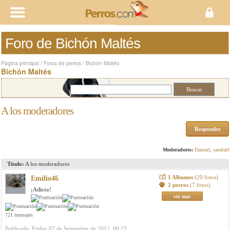
Foro de Bichón Maltés
Página principal
/
Foros de perros
/
Bichón Maltés
Bichón Maltés
A los moderadores
Responder
Moderadores:
Damzel
,
sandrarf
Titulo:
A los moderadores
1 Albumes
(20 fotos)
Emilio46
2 perros
(7 fotos)
¡Adicto!
ver mas
721 mensajes
Publicado: Friday 07 de September de 2012, 00:23