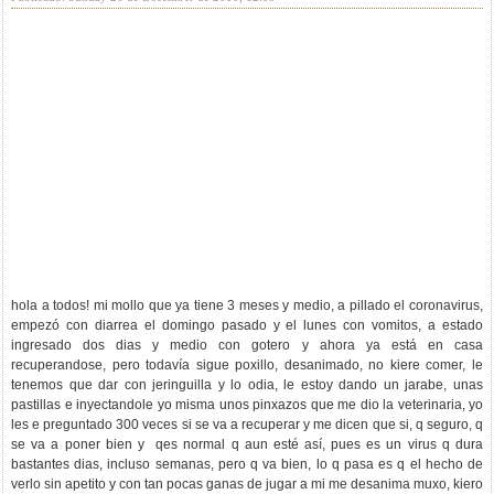
hola a todos! mi mollo que ya tiene 3 meses y medio, a pillado el coronavirus,
empezó con diarrea el domingo pasado y el lunes con vomitos, a estado
ingresado dos dias y medio con gotero y ahora ya está en casa
recuperandose, pero todavía sigue poxillo, desanimado, no kiere comer, le
tenemos que dar con jeringuilla y lo odia, le estoy dando un jarabe, unas
pastillas e inyectandole yo misma unos pinxazos que me dio la veterinaria, yo
les e preguntado 300 veces si se va a recuperar y me dicen que si, q seguro, q
se va a poner bien y qes normal q aun esté así, pues es un virus q dura
bastantes dias, incluso semanas, pero q va bien, lo q pasa es q el hecho de
verlo sin apetito y con tan pocas ganas de jugar a mi me desanima muxo, kiero