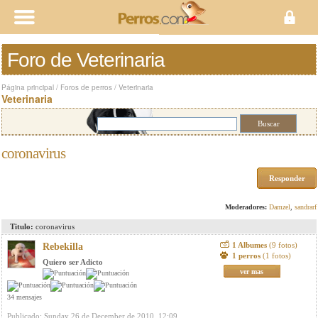
Foro de Veterinaria
Página principal
/
Foros de perros
/
Veterinaria
Veterinaria
coronavirus
Responder
Moderadores:
Damzel
,
sandrarf
Titulo:
coronavirus
1 Albumes
(9 fotos)
Rebekilla
1 perros
(1 fotos)
Quiero ser Adicto
ver mas
34 mensajes
Publicado: Sunday 26 de December de 2010, 12:09