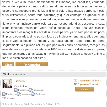
volver a ver a mi mollo mordiendome las manos, las zapatillas, corriendo
detrás de la pelota y dando saltos cuando me acerco a la bolsa de pienso...,
espero q se recupere pronto.Me a dixo la vete q hay muxos perros con este
virus ultimamente, sobre todo caxorros, y que el contagio es grande si se
xupan entre ellos y tambien y sobretodo, si xupan una caca de un perro que
tiene el virus, incluso aunke este ya este recuperado, dias despues, la caca
sigue teniendo restos del virus, así q desde akí, decir una vez mas lo
importante q es recoger la caca de nuestros perros, ya no solo por ser un poco
limpios y educados, si no pq son focos de indfección enormes, ellos ven una
caca y van, la huelen la xupan, y esa caca puede tener virus, mi perro
seguramente lo a pillado así, así que por favor, concienciemonos, recoger las
eces de vuestros perros y andar con 1000 ojos cuando sakeis a vuestro perro,
que no se acerque a las cacas q hay en la calle.un saludo a todos y animo a
los que esten pasando por esto ;)
Citar
Denunciar
mensaje
Titulo:
coronavirus
1 Albumes
(21 fotos)
IsabelG
1 perros
(2 fotos)
Casi Adicto
ver mas
203 mensajes
Publicado: Sunday 26 de December de 2010, 12:33