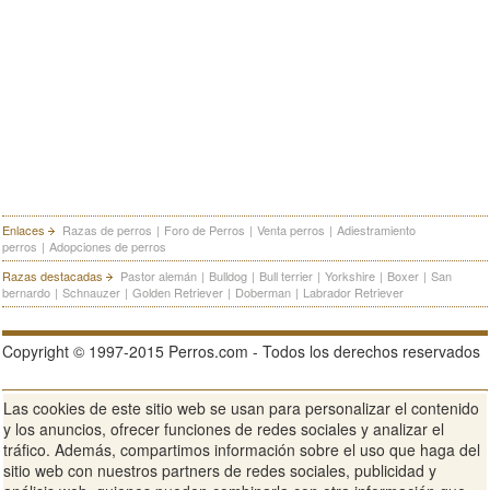
Enlaces
Razas de perros
|
Foro de Perros
|
Venta perros
|
Adiestramiento
perros
|
Adopciones de perros
Razas destacadas
Pastor alemán
|
Bulldog
|
Bull terrier
|
Yorkshire
|
Boxer
|
San
bernardo
|
Schnauzer
|
Golden Retriever
|
Doberman
|
Labrador Retriever
Copyright © 1997-2015 Perros.com - Todos los derechos reservados
Las cookies de este sitio web se usan para personalizar el contenido
Publicidad en Perros.com
|
Contacte
|
Aviso Legal
|
Política de
y los anuncios, ofrecer funciones de redes sociales y analizar el
privacidad
|
Condiciones de uso
tráfico. Además, compartimos información sobre el uso que haga del
sitio web con nuestros partners de redes sociales, publicidad y
Ver sitio web completo