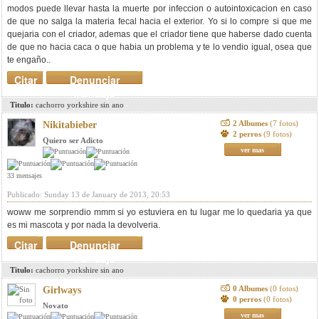
modos puede llevar hasta la muerte por infeccion o autointoxicacion en caso
de que no salga la materia fecal hacia el exterior. Yo si lo compre si que me
quejaria con el criador, ademas que el criador tiene que haberse dado cuenta
de que no hacia caca o que habia un problema y te lo vendio igual, osea que
te engaño..
Citar
Denunciar
mensaje
Titulo:
cachorro yorkshire sin ano
2 Albumes
(7 fotos)
Nikitabieber
2 perros
(9 fotos)
Quiero ser Adicto
ver mas
33 mensajes
Publicado: Sunday 13 de January de 2013, 20:53
woww me sorprendio mmm si yo estuviera en tu lugar me lo quedaria ya que
es mi mascota y por nada la devolveria.
Citar
Denunciar
mensaje
Titulo:
cachorro yorkshire sin ano
0 Albumes
(0 fotos)
Girlways
0 perros
(0 fotos)
Novato
ver mas