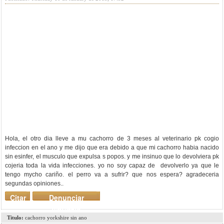
Hola, el otro dia lleve a mu cachorro de 3 meses al veterinario pk cogio
infeccion en el ano y me dijo que era debido a que mi cachorro habia nacido
sin esinfer, el musculo que expulsa s popos. y me insinuo que lo devolviera pk
cojeria toda la vida infecciones. yo no soy capaz de devolverlo ya que le
tengo mycho cariño. el perro va a sufrir? que nos espera? agradeceria
segundas opiniones..
Citar
Denunciar
mensaje
Titulo:
cachorro yorkshire sin ano