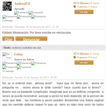
0 Albumes
(0 fotos)
AndreaD11
3 perros
(3 fotos)
Aprendiz
ver mas
6 mensajes
Publicado: Thursday 10 de January de 2013, 21:30
Editado Moderación: Por favor escribe en minúsculas
Citar
Denunciar
mensaje
Titulo:
cachorro yorkshire sin ano
0 Albumes
(0 fotos)
Galaa
0 perros
(0 fotos)
Quiero ser Adicto
ver mas
54 mensajes
Publicado: Sunday 13 de January de 2013, 20:49
No se si entendi bien.. atresia anal? .. osea que no tiene ano... ahora mi
pregunta es .. recien ahora te diste cuenta? hace cuanto que lo tenes? ..
Bueno eso es bastante complicado, imaginate que es un defecto congenito.. a
veces se puede reconstruir, aunuqe a veces no todo depende de la porcion de
recto que falte .. las hembras a veces pueden desarrollar una fistula vaginal
que les permite defecar segun lo que se.. pero es algo muy serio de todos