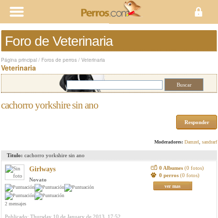
Foro de Veterinaria
Página principal
/
Foros de perros
/
Veterinaria
Veterinaria
cachorro yorkshire sin ano
Responder
Moderadores:
Damzel
,
sandrarf
Titulo:
cachorro yorkshire sin ano
0 Albumes
(0 fotos)
Girlways
0 perros
(0 fotos)
Novato
ver mas
2 mensajes
Publicado: Thursday 10 de January de 2013, 17:52