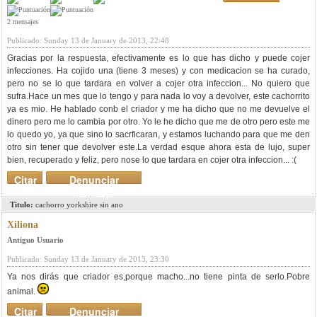
2 mensajes
Publicado: Sunday 13 de January de 2013, 22:48
Gracias por la respuesta, efectivamente es lo que has dicho y puede cojer
infecciones. Ha cojido una (tiene 3 meses) y con medicacion se ha curado,
pero no se lo que tardara en volver a cojer otra infeccion... No quiero que
sufra.Hace un mes que lo tengo y para nada lo voy a devolver, este cachorrito
ya es mio. He hablado conb el criador y me ha dicho que no me devuelve el
dinero pero me lo cambia por otro. Yo le he dicho que me de otro pero este me
lo quedo yo, ya que sino lo sacrficaran, y estamos luchando para que me den
otro sin tener que devolver este.La verdad esque ahora esta de lujo, super
bien, recuperado y feliz, pero nose lo que tardara en cojer otra infeccion... :(
Citar
Denunciar
mensaje
Titulo:
cachorro yorkshire sin ano
Xiliona
Antiguo Usuario
Publicado: Sunday 13 de January de 2013, 23:30
Ya nos dirás que criador es,porque macho...no tiene pinta de serlo.Pobre
animal.
Citar
Denunciar