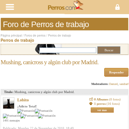
Foro de Perros de trabajo
Página principal
/
Foros de perros
/
Perros de trabajo
Perros de trabajo
Mushing, canicross y algún club por Madrid.
Responder
Moderadores:
Damzel
,
sandrarf
Titulo:
Mushing, canicross y algún club por Madrid.
0 Albumes
(0 fotos)
Lobito
1 perros
(16 fotos)
¡Adicto Total!
ver mas
1491 mensajes
Publicado: Monday 22 de November de 2010, 18:49