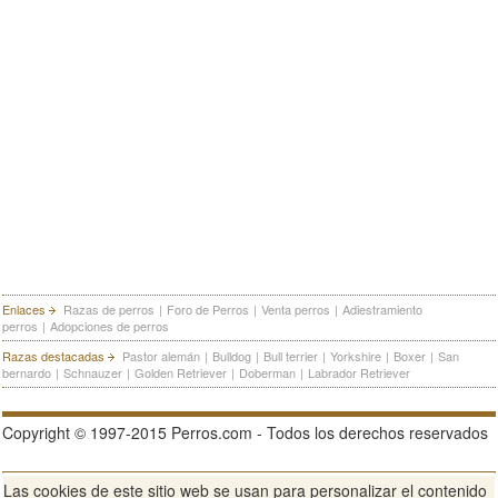
Enlaces
Razas de perros
|
Foro de Perros
|
Venta perros
|
Adiestramiento
perros
|
Adopciones de perros
Razas destacadas
Pastor alemán
|
Bulldog
|
Bull terrier
|
Yorkshire
|
Boxer
|
San
bernardo
|
Schnauzer
|
Golden Retriever
|
Doberman
|
Labrador Retriever
Copyright © 1997-2015 Perros.com - Todos los derechos reservados
Las cookies de este sitio web se usan para personalizar el contenido
Publicidad en Perros.com
|
Contacte
|
Aviso Legal
|
Política de