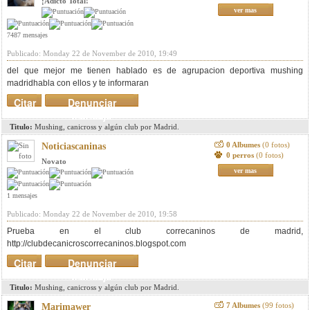
¡Adicto Total!
ver mas
7487 mensajes
Publicado: Monday 22 de November de 2010, 19:49
del que mejor me tienen hablado es de agrupacion deportiva mushing
madridhabla con ellos y te informaran
Citar
Denunciar
mensaje
Titulo:
Mushing, canicross y algún club por Madrid.
0 Albumes
(0 fotos)
Noticiascaninas
0 perros
(0 fotos)
Novato
ver mas
1 mensajes
Publicado: Monday 22 de November de 2010, 19:58
Prueba en el club correcaninos de madrid,
http://clubdecanicroscorrecaninos.blogspot.com
Citar
Denunciar
mensaje
Titulo:
Mushing, canicross y algún club por Madrid.
7 Albumes
(99 fotos)
Marimawer