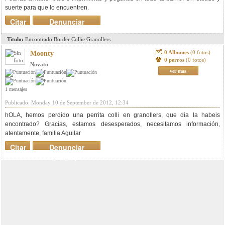
suerte para que lo encuentren.
Citar
Denunciar
mensaje
Titulo:
Encontrado Border Collie Granollers
0 Albumes
(0 fotos)
Moonty
0 perros
(0 fotos)
Novato
ver mas
1 mensajes
Publicado: Monday 10 de September de 2012, 12:34
hOLA, hemos perdido una perrita colli en granollers, que dia la habeis
encontrado? Gracias, estamos desesperados, necesitamos información,
atentamente, familia Aguilar
Citar
Denunciar
mensaje