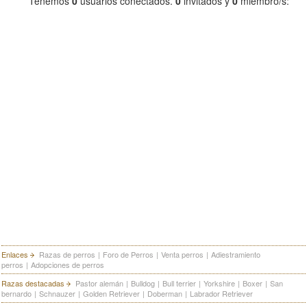
Tenemos
0
usuarios conectados.
0
invitados y
0
miembro/s:
Enlaces
Razas de perros
|
Foro de Perros
|
Venta perros
|
Adiestramiento
perros
|
Adopciones de perros
Razas destacadas
Pastor alemán
|
Bulldog
|
Bull terrier
|
Yorkshire
|
Boxer
|
San
bernardo
|
Schnauzer
|
Golden Retriever
|
Doberman
|
Labrador Retriever