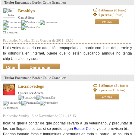
Titulo:
Encontrado Border Collie Granollers
0 Albumes
(0 fotos)
Brooklyn
0 perros
(0 fotos)
Casi Adicto
ver mas
73 mensajes
Publicado: Monday 31 de October de 2011, 13:55
Hola.Antes de darlo en adopción empapelaría el barrio con fotos del perrete y
lo difundiría en internet, puede que lo estén buscando aunque no tenga
chip.Un saludo y suerte.
Citar
Denunciar
mensaje
Titulo:
Encontrado Border Collie Granollers
2 Albumes
(21 fotos)
Lucialovedogs
5 perros
(15 fotos)
Quiero ser Adicto
ver mas
16 mensajes
Publicado: Sunday 13 de November de 2011, 18:43
hola: te queria contar de que podrias llevarlo a un veterinario, y preguntar si
les han llegado noticias si se perdió algun
Border Collie
y que lo revisen bien.
Podrias tomarle fotos e imprimirlas y pegarlas en todo tu barrio. Un saludo y