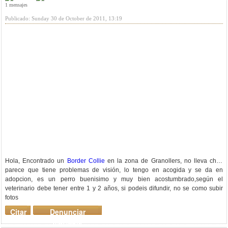
1 mensajes
Publicado: Sunday 30 de October de 2011, 13:19
Hola, Encontrado un
Border Collie
en la zona de Granollers, no lleva chip,
parece que tiene problemas de visión, lo tengo en acogida y se da en
adopcion, es un perro buenisimo y muy bien acostumbrado,según el
veterinario debe tener entre 1 y 2 años, si podeis difundir, no se como subir
fotos
Citar
Denunciar
mensaje