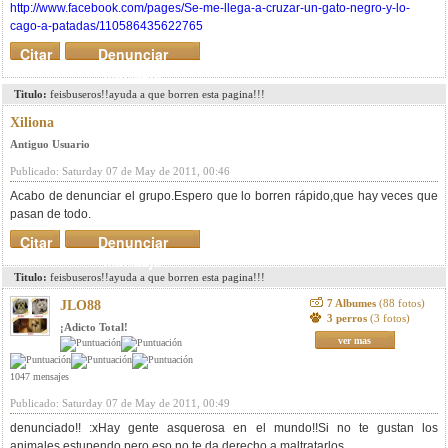
http://www.facebook.com/pages/Se-me-llega-a-cruzar-un-gato-negro-y-lo-
cago-a-patadas/110586435622765
Citar
Denunciar
mensaje
Titulo:
feisbuseros!!ayuda a que borren esta pagina!!!
Xiliona
Antiguo Usuario
Publicado: Saturday 07 de May de 2011, 00:46
Acabo de denunciar el grupo.Espero que lo borren rápido,que hay veces que
pasan de todo.
Citar
Denunciar
mensaje
Titulo:
feisbuseros!!ayuda a que borren esta pagina!!!
7 Albumes
(88 fotos)
JLO88
3 perros
(3 fotos)
¡Adicto Total!
ver mas
1047 mensajes
Publicado: Saturday 07 de May de 2011, 00:49
denunciado!! :xHay gente asquerosa en el mundo!!Si no te gustan los
animales estupendo,pero eso no te da derecho a maltratarlos