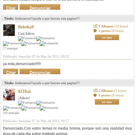
Citar
Denunciar
mensaje
Titulo:
feisbuseros!!ayuda a que borren esta pagina!!!
1 Albumes
(10 fotos)
Rebeka9
1 perros
(0 fotos)
Casi Adicto
ver mas
77 mensajes
Publicado: Saturday 07 de May de 2011, 00:53
ya esta,denunciado!!!!!!
Citar
Denunciar
mensaje
Titulo:
feisbuseros!!ayuda a que borren esta pagina!!!
2 Albumes
(5 fotos)
82Thai
1 perros
(0 fotos)
¡Adicto!
ver mas
310 mensajes
Publicado: Saturday 07 de May de 2011, 00:57
Denunciado.Con estos temas ni media broma, porque son una realidad muy
dura de cada día sobre maltrato animal.