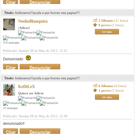
Citar
Denunciar
mensaje
Titulo:
feisbuseros!!ayuda a que borren esta pagina!!!
3 Albumes
(21 fotos)
NoeliaBlanquita
0 perros
(1 fotos)
¡Adicto!
ver mas
578 mensajes
Publicado: Sunday 08 de May de 2011, 15:42
Denunciado
Citar
Denunciar
mensaje
Titulo:
feisbuseros!!ayuda a que borren esta pagina!!!
0 Albumes
(0 fotos)
KeDiLeX
1 perros
(1 fotos)
Quiero ser Adicto
ver mas
32 mensajes
Publicado: Sunday 08 de May de 2011, 15:49
denunciado!!
Citar
Denunciar