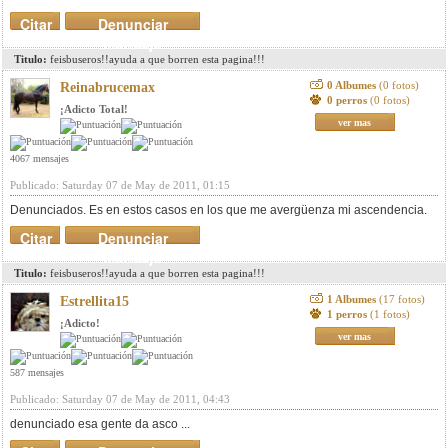
Citar
Denunciar
mensaje
Titulo:
feisbuseros!!ayuda a que borren esta pagina!!!
0 Albumes
(0 fotos)
Reinabrucemax
0 perros
(0 fotos)
¡Adicto Total!
ver mas
4067 mensajes
Publicado: Saturday 07 de May de 2011, 01:15
Denunciados. Es en estos casos en los que me avergüenza mi ascendencia.
Citar
Denunciar
mensaje
Titulo:
feisbuseros!!ayuda a que borren esta pagina!!!
1 Albumes
(17 fotos)
Estrellita15
1 perros
(1 fotos)
¡Adicto!
ver mas
587 mensajes
Publicado: Saturday 07 de May de 2011, 04:43
denunciado esa gente da asco ...