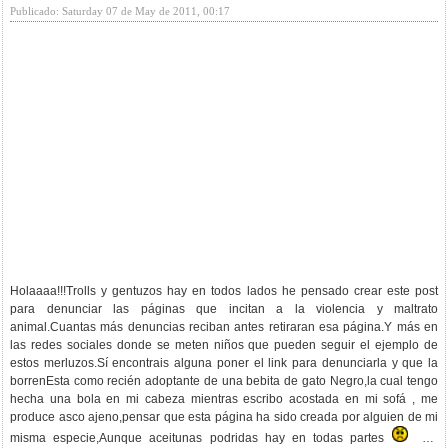
Publicado: Saturday 07 de May de 2011, 00:17
Holaaaa!!!Trolls y gentuzos hay en todos lados he pensado crear este post
para denunciar las páginas que incitan a la violencia y maltrato
animal.Cuantas más denuncias reciban antes retiraran esa página.Y más en
las redes sociales donde se meten niños que pueden seguir el ejemplo de
estos merluzos.Sí encontrais alguna poner el link para denunciarla y que la
borrenEsta como recién adoptante de una bebita de gato Negro,la cual tengo
hecha una bola en mi cabeza mientras escribo acostada en mi sofá , me
produce asco ajeno,pensar que esta página ha sido creada por alguien de mi
misma especie,Aunque aceitunas podridas hay en todas partes