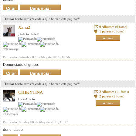
Citar
Denunciar
mensaje
Titulo:
feisbuseros!!ayuda a que borren esta pagina!!!
0 Albumes
(0 fotos)
Xana2
1 perros
(0 fotos)
¡Adicto Total!
ver mas
928 mensajes
Publicado: Saturday 07 de May de 2011, 16:56
Denunciado el grupo.
Citar
Denunciar
mensaje
Titulo:
feisbuseros!!ayuda a que borren esta pagina!!!
2 Albumes
(11 fotos)
CHIKYTINA
2 perros
(2 fotos)
Casi Adicto
ver mas
71 mensajes
Publicado: Sunday 08 de May de 2011, 15:17
denunciado