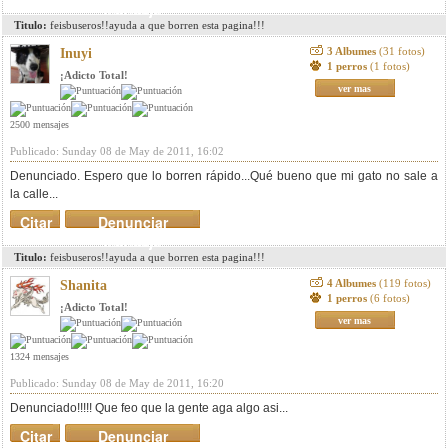
mensaje
Titulo:
feisbuseros!!ayuda a que borren esta pagina!!!
3 Albumes
(31 fotos)
Inuyi
1 perros
(1 fotos)
¡Adicto Total!
ver mas
2500 mensajes
Publicado: Sunday 08 de May de 2011, 16:02
Denunciado. Espero que lo borren rápido...Qué bueno que mi gato no sale a
la calle...
Citar
Denunciar
mensaje
Titulo:
feisbuseros!!ayuda a que borren esta pagina!!!
4 Albumes
(119 fotos)
Shanita
1 perros
(6 fotos)
¡Adicto Total!
ver mas
1324 mensajes
Publicado: Sunday 08 de May de 2011, 16:20
Denunciado!!!!! Que feo que la gente aga algo asi...
Citar
Denunciar