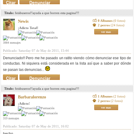
Citar
Denunciar
mensaje
Titulo:
feisbuseros!!ayuda a que borren esta pagina!!!
0 Albumes
(0 fotos)
Newis
2 perros
(24 fotos)
¡Adicto Total!
ver mas
3984 mensajes
Publicado: Saturday 07 de May de 2011, 15:44
Denunciado!! Pero me he pasado un ratito viendo cómo denunciar ese tipo de
conductas. Ni siquiera está considerada en la lista así que a saber por dónde
se pasan las denuncias...
Citar
Denunciar
mensaje
Titulo:
feisbuseros!!ayuda a que borren esta pagina!!!
1 Albumes
(2 fotos)
Barbaralorenzo
2 perros
(2 fotos)
¡Adicto!
ver mas
319 mensajes
Publicado: Saturday 07 de May de 2011, 16:02
hecho