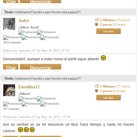
Citar
Denunciar
mensaje
Titulo:
feisbuseros!!ayuda a que borren esta pagina!!!
2 Albumes
(13 fotos)
Judyt
3 perros
(3 fotos)
¡Adicto Total!
ver mas
2854 mensajes
Publicado: Saturday 07 de May de 2011, 07:07
Denunciado!!, aunque a estas horas el perfil sigue abierto
.
Citar
Denunciar
mensaje
Titulo:
feisbuseros!!ayuda a que borren esta pagina!!!
1 Albumes
(17 fotos)
Estrellita15
1 perros
(1 fotos)
¡Adicto!
ver mas
587 mensajes
Publicado: Saturday 07 de May de 2011, 15:34
eso es verdad yo ya he denuncie un face hace tiempo y nada no hacen
casooo