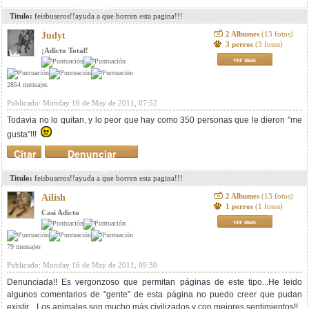
mensaje
Titulo:
feisbuseros!!ayuda a que borren esta pagina!!!
2 Albumes
(13 fotos)
Judyt
3 perros
(3 fotos)
¡Adicto Total!
ver mas
2854 mensajes
Publicado: Monday 16 de May de 2011, 07:52
Todavia no lo quitan, y lo peor que hay como 350 personas que le dieron "me
gusta"!!!
Citar
Denunciar
mensaje
Titulo:
feisbuseros!!ayuda a que borren esta pagina!!!
2 Albumes
(13 fotos)
Ailish
1 perros
(1 fotos)
Casi Adicto
ver mas
79 mensajes
Publicado: Monday 16 de May de 2011, 09:30
Denunciada!! Es vergonzoso que permitan páginas de este tipo...He leido
algunos comentarios de "gente" de esta página no puedo creer que pudan
existir....Los animales son mucho más civilizados y con mejores sentimientos!!