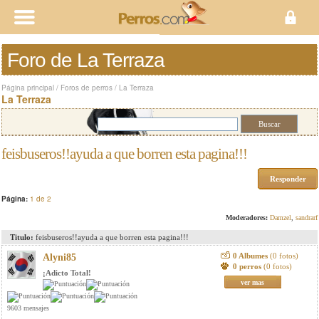
Foro de La Terraza
Página principal
/
Foros de perros
/
La Terraza
La Terraza
feisbuseros!!ayuda a que borren esta pagina!!!
Responder
Página:
1 de 2
Moderadores:
Damzel
,
sandrarf
Titulo:
feisbuseros!!ayuda a que borren esta pagina!!!
0 Albumes
(0 fotos)
Alyni85
0 perros
(0 fotos)
¡Adicto Total!
ver mas
9603 mensajes