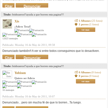
Citar
Denunciar
mensaje
Titulo:
feisbuseros!!ayuda a que borren esta pagina!!!
1 Albumes
(25 fotos)
Xis
1 perros
(1 fotos)
¡Adicto Total!
ver mas
12023 mensajes
Publicado: Monday 16 de May de 2011, 09:58
Denunciado también!! A ver si entre todos conseguimos que lo desactiven.
Citar
Denunciar
mensaje
Titulo:
feisbuseros!!ayuda a que borren esta pagina!!!
0 Albumes
(0 fotos)
Yobison
0 perros
(0 fotos)
Quiero ser Adicto
ver mas
16 mensajes
Publicado: Monday 16 de May de 2011, 10:07
Denunciado... pero sin mucha fé de que lo borren...Ta luego.