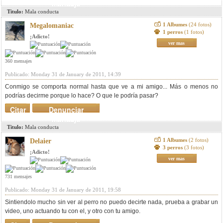
mensaje
Titulo:
Mala conducta
1 Albumes
(24 fotos)
Megalomaniac
1 perros
(1 fotos)
¡Adicto!
ver mas
360 mensajes
Publicado: Monday 31 de January de 2011, 14:39
Conmigo se comporta normal hasta que ve a mi amigo... Más o menos no
podrías decirme porque lo hace? O que le podría pasar?
Citar
Denunciar
mensaje
Titulo:
Mala conducta
1 Albumes
(2 fotos)
Delaier
3 perros
(3 fotos)
¡Adicto!
ver mas
731 mensajes
Publicado: Monday 31 de January de 2011, 19:58
Sintiendolo mucho sin ver al perro no puedo decirte nada, prueba a grabar un
video, uno actuando tu con el, y otro con tu amigo.