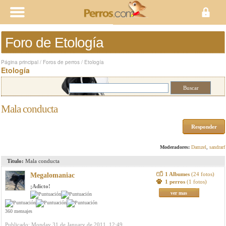
Foro de Etología
Página principal
/
Foros de perros
/
Etología
Etología
Mala conducta
Responder
Moderadores:
Damzel
,
sandrarf
Titulo:
Mala conducta
1 Albumes
(24 fotos)
Megalomaniac
1 perros
(1 fotos)
¡Adicto!
ver mas
360 mensajes
Publicado: Monday 31 de January de 2011, 12:49