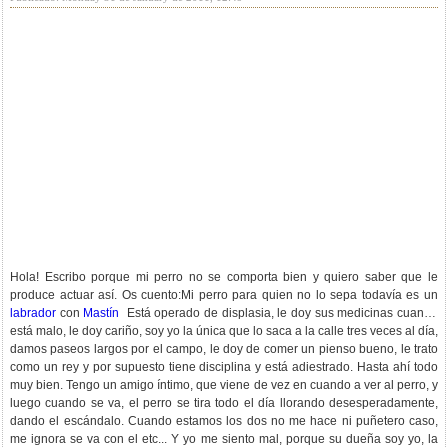
Hola! Escribo porque mi perro no se comporta bien y quiero saber que le
produce actuar así. Os cuento:Mi perro para quien no lo sepa todavía es un
labrador
con
Mastín
Está operado de displasia, le doy sus medicinas cuando
está malo, le doy cariño, soy yo la única que lo saca a la calle tres veces al día,
damos paseos largos por el campo, le doy de comer un pienso bueno, le trato
como un rey y por supuesto tiene disciplina y está adiestrado. Hasta ahí todo
muy bien. Tengo un amigo íntimo, que viene de vez en cuando a ver al perro, y
luego cuando se va, el perro se tira todo el día llorando desesperadamente,
dando el escándalo. Cuando estamos los dos no me hace ni puñetero caso,
me ignora se va con el etc... Y yo me siento mal, porque su dueña soy yo, la