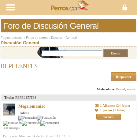
Foro de Discusión General
Página principal
/
Foros de perros
/
Discusión General
Discusión General
REPELENTES
Responder
Moderadores:
Damzel
,
sandrarf
Titulo:
REPELENTES
1 Albumes
(24 fotos)
Megalomaniac
1 perros
(1 fotos)
¡Adicto!
ver mas
360 mensajes
Publicado: Monday 04 de April de 2011, 11:57