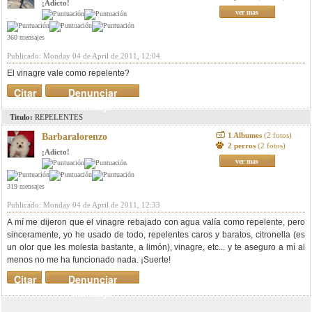
¡Adicto!
ver mas
360 mensajes
Publicado: Monday 04 de April de 2011, 12:04
El vinagre vale como repelente?
Citar
Denunciar
mensaje
Titulo:
REPELENTES
1 Albumes
(2 fotos)
Barbaralorenzo
2 perros
(2 fotos)
¡Adicto!
ver mas
319 mensajes
Publicado: Monday 04 de April de 2011, 12:33
A mí me dijeron que el vinagre rebajado con agua valía como repelente, pero
sinceramente, yo he usado de todo, repelentes caros y baratos, citronella (es
un olor que les molesta bastante, a limón), vinagre, etc... y te aseguro a mí al
menos no me ha funcionado nada. ¡Suerte!
Citar
Denunciar
mensaje