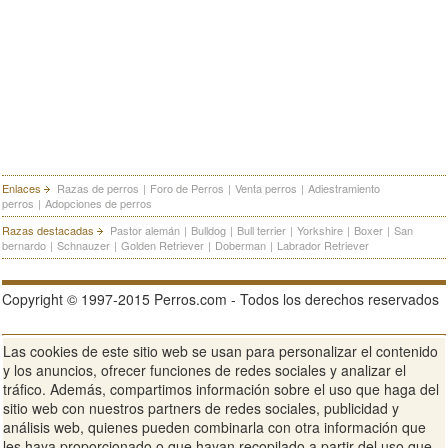
Enlaces
Razas de perros
|
Foro de Perros
|
Venta perros
|
Adiestramiento
perros
|
Adopciones de perros
Razas destacadas
Pastor alemán
|
Bulldog
|
Bull terrier
|
Yorkshire
|
Boxer
|
San
bernardo
|
Schnauzer
|
Golden Retriever
|
Doberman
|
Labrador Retriever
Copyright © 1997-2015 Perros.com - Todos los derechos reservados
Las cookies de este sitio web se usan para personalizar el contenido
Publicidad en Perros.com
|
Contacte
|
Aviso Legal
|
Política de
y los anuncios, ofrecer funciones de redes sociales y analizar el
privacidad
|
Condiciones de uso
tráfico. Además, compartimos información sobre el uso que haga del
sitio web con nuestros partners de redes sociales, publicidad y
Ver sitio web completo
análisis web, quienes pueden combinarla con otra información que
les haya proporcionado o que hayan recopilado a partir del uso que