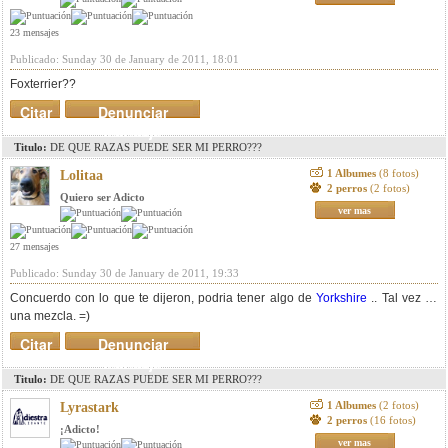
23 mensajes
Publicado: Sunday 30 de January de 2011, 18:01
Foxterrier??
Citar
Denunciar
mensaje
Titulo:
DE QUE RAZAS PUEDE SER MI PERRO???
1 Albumes
(8 fotos)
Lolitaa
2 perros
(2 fotos)
Quiero ser Adicto
ver mas
27 mensajes
Publicado: Sunday 30 de January de 2011, 19:33
Concuerdo con lo que te dijeron, podria tener algo de
Yorkshire
.. Tal vez es
una mezcla. =)
Citar
Denunciar
mensaje
Titulo:
DE QUE RAZAS PUEDE SER MI PERRO???
1 Albumes
(2 fotos)
Lyrastark
2 perros
(16 fotos)
¡Adicto!
ver mas