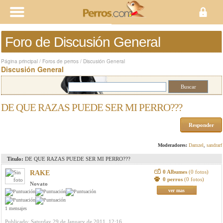
Foro de Discusión General
Página principal
/
Foros de perros
/
Discusión General
Discusión General
DE QUE RAZAS PUEDE SER MI PERRO???
Responder
Moderadores:
Damzel
,
sandrarf
Titulo:
DE QUE RAZAS PUEDE SER MI PERRO???
0 Albumes
(0 fotos)
RAKE
0 perros
(0 fotos)
Novato
ver mas
1 mensajes
Publicado: Saturday 29 de January de 2011, 12:16