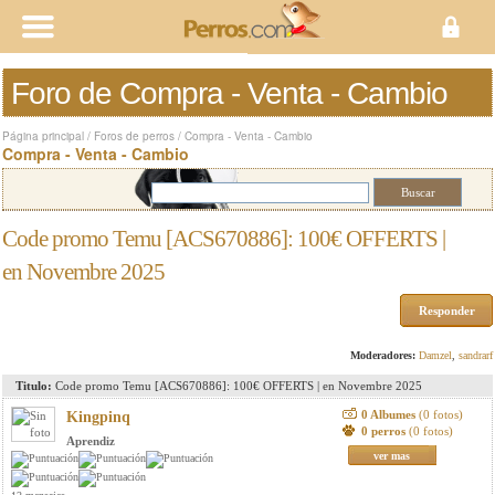
Foro de Compra - Venta - Cambio
Página principal
/
Foros de perros
/
Compra - Venta - Cambio
Compra - Venta - Cambio
Code promo Temu [ACS670886]: 100€ OFFERTS |
en Novembre 2025
Responder
Moderadores:
Damzel
,
sandrarf
Titulo:
Code promo Temu [ACS670886]: 100€ OFFERTS | en Novembre 2025
0 Albumes
(0 fotos)
Kingpinq
0 perros
(0 fotos)
Aprendiz
ver mas