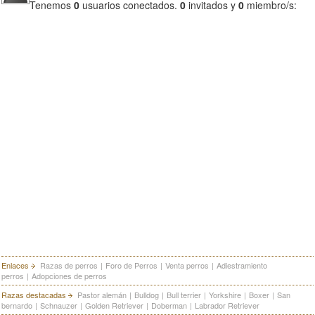
Tenemos
0
usuarios conectados.
0
invitados y
0
miembro/s:
Enlaces
Razas de perros
|
Foro de Perros
|
Venta perros
|
Adiestramiento
perros
|
Adopciones de perros
Razas destacadas
Pastor alemán
|
Bulldog
|
Bull terrier
|
Yorkshire
|
Boxer
|
San
bernardo
|
Schnauzer
|
Golden Retriever
|
Doberman
|
Labrador Retriever