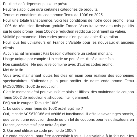
Peut inciter à dépenser plus que prévu.
Peut ne s'appliquer qu'à certaines catégories de produits.
Termes et conditions du code promo Temu de 100€ en 2025
Pour une totale transparence, voici les conditions de notre code promo Temu
100€ de réduction livraison gratuite France. Vous trouverez des avis positifs
sur le code promo Temu 100€ de réduction reddit qui confirment sa valeur.
Validité permanente : Nos codes promo n'ont pas de date d'expiration.
Pour tous les utilisateurs en France : Valable pour les nouveaux et anciens
clients.
Aucun achat minimum : Pas besoin d'atteindre un certain montant.
Usage unique par compte : Un code ne peut être utilisé qu'une fois.
Non cumulable : Ne peut être combiné avec d'autres codes promo.
Mot de la fin
Vous avez maintenant toutes les clés en main pour réaliser des économies
spectaculaires. N'attendez plus pour profiter de notre code promo Temu
[ACS670886] 100€ de réduction.
C'est le moment idéal pour vous faire plaisir. Utilisez dès maintenant le coupon
Temu 100€ de réduction et shoppez intelligemment.
FAQ sur le coupon Temu de 100€
1. Le code promo Temu de 100€ est-il légitime ?
Oui, le code ACS670886 est vérifié et fonctionnel. Il offre les avantages promis,
que ce soit une réduction directe ou un lot de coupons pour les utilisateurs en
France, comme testé par notre équipe.
2. Qui peut utiliser ce code promo de 100€ ?
Ce code est conçu pour être accessible à tous. Il est valable à la fois pour les