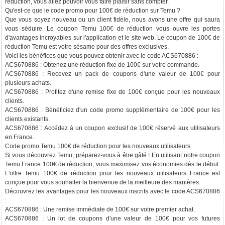
réduction, vous allez pouvoir vous faire plaisir sans compter.
Qu'est-ce que le code promo pour 100€ de réduction sur Temu ?
Que vous soyez nouveau ou un client fidèle, nous avons une offre qui saura
vous séduire. Le coupon Temu 100€ de réduction vous ouvre les portes
d'avantages incroyables sur l'application et le site web. Le coupon de 100€ de
réduction Temu est votre sésame pour des offres exclusives.
Voici les bénéfices que vous pouvez obtenir avec le code ACS670886 :
ACS670886 : Obtenez une réduction fixe de 100€ sur votre commande.
ACS670886 : Recevez un pack de coupons d'une valeur de 100€ pour
plusieurs achats.
ACS670886 : Profitez d'une remise fixe de 100€ conçue pour les nouveaux
clients.
ACS670886 : Bénéficiez d'un code promo supplémentaire de 100€ pour les
clients existants.
ACS670886 : Accédez à un coupon exclusif de 100€ réservé aux utilisateurs
en France.
Code promo Temu 100€ de réduction pour les nouveaux utilisateurs
Si vous découvrez Temu, préparez-vous à être gâté ! En utilisant notre coupon
Temu France 100€ de réduction, vous maximisez vos économies dès le début.
L'offre Temu 100€ de réduction pour les nouveaux utilisateurs France est
conçue pour vous souhaiter la bienvenue de la meilleure des manières.
Découvrez les avantages pour les nouveaux inscrits avec le code ACS670886
:
ACS670886 : Une remise immédiate de 100€ sur votre premier achat.
ACS670886 : Un lot de coupons d'une valeur de 100€ pour vos futures