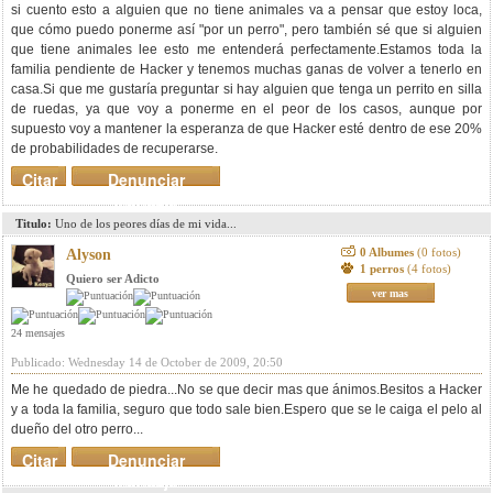
si cuento esto a alguien que no tiene animales va a pensar que estoy loca,
que cómo puedo ponerme así "por un perro", pero también sé que si alguien
que tiene animales lee esto me entenderá perfectamente.Estamos toda la
familia pendiente de Hacker y tenemos muchas ganas de volver a tenerlo en
casa.Si que me gustaría preguntar si hay alguien que tenga un perrito en silla
de ruedas, ya que voy a ponerme en el peor de los casos, aunque por
supuesto voy a mantener la esperanza de que Hacker esté dentro de ese 20%
de probabilidades de recuperarse.
Citar
Denunciar
mensaje
Titulo:
Uno de los peores días de mi vida...
0 Albumes
(0 fotos)
Alyson
1 perros
(4 fotos)
Quiero ser Adicto
ver mas
24 mensajes
Publicado: Wednesday 14 de October de 2009, 20:50
Me he quedado de piedra...No se que decir mas que ánimos.Besitos a Hacker
y a toda la familia, seguro que todo sale bien.Espero que se le caiga el pelo al
dueño del otro perro...
Citar
Denunciar
mensaje