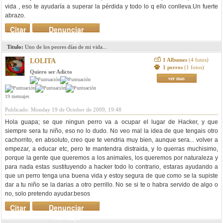
vida , eso te ayudaría a superar la pérdida y todo lo q ello conlleva.Un fuerte
abrazo.
Citar
Denunciar
mensaje
Titulo:
Uno de los peores días de mi vida...
1 Albumes
(4 fotos)
LOLITA
1 perros
(1 fotos)
Quiero ser Adicto
ver mas
19 mensajes
Publicado: Monday 19 de October de 2009, 19:48
Hola guapa; se que ningun perro va a ocupar el lugar de Hacker, y que
siempre sera tu niño, eso no lo dudo. No veo mal la idea de que tengais otro
cachorrito, en absoluto, creo que te vendria muy bien, aunque sera... volver a
empezar, a educar etc, pero te mantendra distraida, y lo querras muchisimo,
porque la gente que queremos a los animales, los queremos por naturaleza y
para nada estas sustituyendo a hacker todo lo contrario, estaras ayudando a
que un perro tenga una buena vida y estoy segura de que como se la supiste
dar a tu niño se la darias a otro perrillo. No se si te o habra servido de algo o
no, solo pretendo ayudar.besos
Citar
Denunciar
mensaje