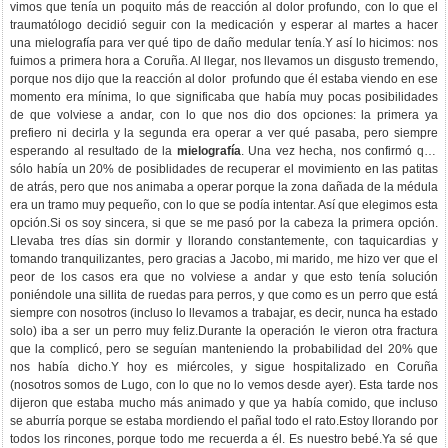
vimos que tenía un poquito más de reacción al dolor profundo, con lo que el
traumatólogo decidió seguir con la medicación y esperar al martes a hacer
una mielografía para ver qué tipo de daño medular tenía.Y así lo hicimos: nos
fuimos a primera hora a Coruña. Al llegar, nos llevamos un disgusto tremendo,
porque nos dijo que la reacción al dolor profundo que él estaba viendo en ese
momento era mínima, lo que significaba que había muy pocas posibilidades
de que volviese a andar, con lo que nos dio dos opciones: la primera ya
prefiero ni decirla y la segunda era operar a ver qué pasaba, pero siempre
esperando al resultado de la
mielografía
. Una vez hecha, nos confirmó que
sólo había un 20% de posiblidades de recuperar el movimiento en las patitas
de atrás, pero que nos animaba a operar porque la zona dañada de la médula
era un tramo muy pequeño, con lo que se podía intentar. Así que elegimos esta
opción.Si os soy sincera, si que se me pasó por la cabeza la primera opción.
Llevaba tres días sin dormir y llorando constantemente, con taquicardias y
tomando tranquilizantes, pero gracias a Jacobo, mi marido, me hizo ver que el
peor de los casos era que no volviese a andar y que esto tenía solución
poniéndole una sillita de ruedas para perros, y que como es un perro que está
siempre con nosotros (incluso lo llevamos a trabajar, es decir, nunca ha estado
solo) iba a ser un perro muy feliz.Durante la operación le vieron otra fractura
que la complicó, pero se seguían manteniendo la probabilidad del 20% que
nos había dicho.Y hoy es miércoles, y sigue hospitalizado en Coruña
(nosotros somos de Lugo, con lo que no lo vemos desde ayer). Esta tarde nos
dijeron que estaba mucho más animado y que ya había comido, que incluso
se aburría porque se estaba mordiendo el pañal todo el rato.Estoy llorando por
todos los rincones, porque todo me recuerda a él. Es nuestro bebé.Ya sé que