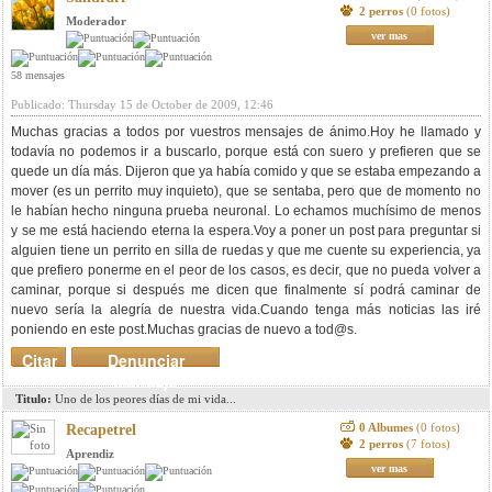
2 perros
(0 fotos)
Moderador
ver mas
58 mensajes
Publicado: Thursday 15 de October de 2009, 12:46
Muchas gracias a todos por vuestros mensajes de ánimo.Hoy he llamado y
todavía no podemos ir a buscarlo, porque está con suero y prefieren que se
quede un día más. Dijeron que ya había comido y que se estaba empezando a
mover (es un perrito muy inquieto), que se sentaba, pero que de momento no
le habían hecho ninguna prueba neuronal. Lo echamos muchísimo de menos
y se me está haciendo eterna la espera.Voy a poner un post para preguntar si
alguien tiene un perrito en silla de ruedas y que me cuente su experiencia, ya
que prefiero ponerme en el peor de los casos, es decir, que no pueda volver a
caminar, porque si después me dicen que finalmente sí podrá caminar de
nuevo sería la alegría de nuestra vida.Cuando tenga más noticias las iré
poniendo en este post.Muchas gracias de nuevo a tod@s.
Citar
Denunciar
mensaje
Titulo:
Uno de los peores días de mi vida...
0 Albumes
(0 fotos)
Recapetrel
2 perros
(7 fotos)
Aprendiz
ver mas