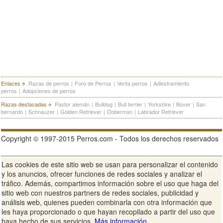
Enlaces
Razas de perros
|
Foro de Perros
|
Venta perros
|
Adiestramiento
perros
|
Adopciones de perros
Razas destacadas
Pastor alemán
|
Bulldog
|
Bull terrier
|
Yorkshire
|
Boxer
|
San
bernardo
|
Schnauzer
|
Golden Retriever
|
Doberman
|
Labrador Retriever
Copyright © 1997-2015 Perros.com - Todos los derechos reservados
Las cookies de este sitio web se usan para personalizar el contenido
Publicidad en Perros.com
|
Contacte
|
Aviso Legal
|
Política de
y los anuncios, ofrecer funciones de redes sociales y analizar el
privacidad
|
Condiciones de uso
tráfico. Además, compartimos información sobre el uso que haga del
sitio web con nuestros partners de redes sociales, publicidad y
Ver sitio web completo
análisis web, quienes pueden combinarla con otra información que
les haya proporcionado o que hayan recopilado a partir del uso que
haya hecho de sus servicios.
Más información.