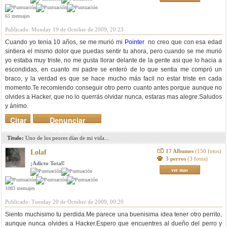
65 mensajes
Publicado: Monday 19 de October de 2009, 20:23
Cuando yo tenia 10 años, se me murió mi
Pointer
no creo que con esa edad
sintiera el mismo dolor que puedas sentir tu ahora, pero cuando se me murió
yo estaba muy triste, no me gusta llorar delante de la gente asi que lo hacia a
escondidas, en cuanto mi padre se enteró de lo que sentia me compró un
braco, y la verdad es que se hace mucho más facil no estar triste en cada
momento.Te recomiendo conseguir otro perro cuanto antes porque aunque no
olvides a Hacker, que no lo querrás olvidar nunca, estaras mas alegre.Saludos
y ánimo.
Citar
Denunciar
mensaje
Titulo:
Uno de los peores días de mi vida...
17 Albumes
(150 fotos)
Lolaf
3 perros
(3 fotos)
¡Adicto Total!
ver mas
1083 mensajes
Publicado: Tuesday 20 de October de 2009, 00:20
Siento muchisimo tu perdida.Me parece una buenisima idea tener otro perrito,
aunque nunca olvides a Hacker.Espero que encuentres al dueño del perro y