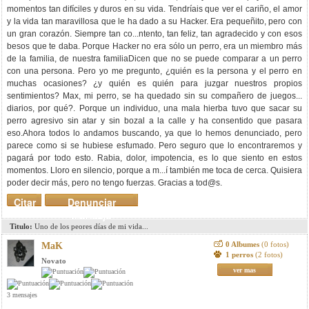
momentos tan difíciles y duros en su vida. Tendríais que ver el cariño, el amor
y la vida tan maravillosa que le ha dado a su Hacker. Era pequeñito, pero con
un gran corazón. Siempre tan co...ntento, tan feliz, tan agradecido y con esos
besos que te daba. Porque Hacker no era sólo un perro, era un miembro más
de la familia, de nuestra familiaDicen que no se puede comparar a un perro
con una persona. Pero yo me pregunto, ¿quién es la persona y el perro en
muchas ocasiones? ¿y quién es quién para juzgar nuestros propios
sentimientos? Max, mi perro, se ha quedado sin su compañero de juegos...
diarios, por qué?. Porque un individuo, una mala hierba tuvo que sacar su
perro agresivo sin atar y sin bozal a la calle y ha consentido que pasara
eso.Ahora todos lo andamos buscando, ya que lo hemos denunciado, pero
parece como si se hubiese esfumado. Pero seguro que lo encontraremos y
pagará por todo esto. Rabia, dolor, impotencia, es lo que siento en estos
momentos. Lloro en silencio, porque a m...í también me toca de cerca. Quisiera
poder decir más, pero no tengo fuerzas. Gracias a tod@s.
Citar
Denunciar
mensaje
Titulo:
Uno de los peores días de mi vida...
0 Albumes
(0 fotos)
MaK
1 perros
(2 fotos)
Novato
ver mas
3 mensajes