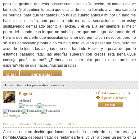
pero me gustaría que esto pasase cuanto antes.De hecho, mi marido me ve
tan triste (y él también lo está) que esta tarde me ha llevado a ver una camada
de perritos, para que tengamos uno nuevo cuanto antes.A mi por un lado me
hace mucha ilusión, pero por otro lado me da la sensación de que estoy
sustituyendo demasiado pronto a Hacker, y él va a a ser siempre el mejor
perro del mundo, con lo que no habrá perro que me haga olvidarme de él.
Pero si que es cierto que necesitamos tener otro perrito con nosotros, pero no
sé si es demasiado pronto o no.Yo no quiero volver a pasar por ésto, pero me
acuerdo de todas las alegrías que nos ha dado Hacker y a pesar de que lo
estamos pasando fatal, las alegrías superan con creces esta pena.¿Qué
consejo podéis darme? ¿Deberíamos tener otro perrito o es preferible
esperar? No sé qué hacer...Muchas gracias.
Citar
Denunciar
mensaje
Titulo:
Uno de los peores días de mi vida...
1 Albumes
(2 fotos)
Pugula
0 perros
(0 fotos)
¡Adicto!
ver mas
524 mensajes
Publicado: Monday 19 de October de 2009, 18:55
Ante todo quiero decirte que lamento mucho la muerte de tu perro, es algo
horrible.Quizá deberías tratar de replantearte el volver a poner un perro en tu