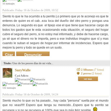
10 mensajes
Publicado: Friday 16 de October de 2009, 10:52
Siento lo que le ha ocurrido a tu perrito.Lo primero que yo te aconejo es que te
enteres de quien es el cab...eza loca del dueño del otro perro y pongas una
denuncia. Lo segundo es que el tipejo ese el que tiene que hacerse cargo de
todos los gastos que te esta ocasionando esta situación, el seguro del hogar
cubre el seguro del perro, si no estoy mal informado, y debe de hacerse cargo,
ya sé que el dinero no te importa, pero a ese individuo imagino que sí y mas
cuando le suban el seguro de hogar por informar de incidencias. Espero que
mejore tu perro y todo se quede en un susto.
Citar
Denunciar
mensaje
Titulo:
Uno de los peores días de mi vida...
2 Albumes
(7 fotos)
SuryWalle
2 perros
(2 fotos)
Casi Adicto
ver mas
132 mensajes
Publicado: Friday 16 de October de 2009, 14:24
Siento mucho lo que os ha pasado... hay cada "persona" suelta por el mundo
que no veas!!!!! Espero que tenga su merecido...Espero que tu perrito se
recupere y si no se recupera al 100% que sea lo más feliz posible.