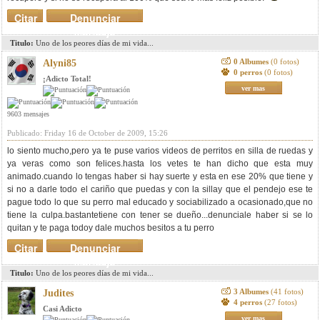
Citar
Denunciar
mensaje
Titulo:
Uno de los peores días de mi vida...
0 Albumes
(0 fotos)
Alyni85
0 perros
(0 fotos)
¡Adicto Total!
ver mas
9603 mensajes
Publicado: Friday 16 de October de 2009, 15:26
lo siento mucho,pero ya te puse varios videos de perritos en silla de ruedas y
ya veras como son felices.hasta los vetes te han dicho que esta muy
animado.cuando lo tengas haber si hay suerte y esta en ese 20% que tiene y
si no a darle todo el cariño que puedas y con la sillay que el pendejo ese te
pague todo lo que su perro mal educado y sociabilizado a ocasionado,que no
tiene la culpa.bastantetiene con tener se dueño...denunciale haber si se lo
quitan y te paga todoy dale muchos besitos a tu perro
Citar
Denunciar
mensaje
Titulo:
Uno de los peores días de mi vida...
3 Albumes
(41 fotos)
Judites
4 perros
(27 fotos)
Casi Adicto
ver mas