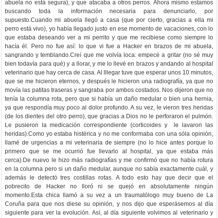
abuela no está segura), y que atacaba a otros perros. Ahora mismo estamos
buscando toda la información necesaria para denunciarlo, por
supuesto.Cuando mi abuela llegó a casa (que por cierto, gracias a ella mi
perro está vivo), yo había llegado justo en ese momento de vacaciones, con lo
que estaba deseando ver a mi perrito y que me recibiese como siempre lo
hacía él. Pero no fue así: lo que vi fue a Hacker en brazos de mi abuela,
sangrando y temblando.Creí que me volvía loca: empecé a gritar (no sé muy
bien todavía para qué) y a llorar, y me lo llevé en brazos y andando al hospital
veterinario que hay cerca de casa. Al lllegar tuve que esperar unos 10 minutos,
que se me hicieron eternos, y después le hicieron una radiografía, ya que no
movía las patitas traseras y sangraba por ambos costados. Nos dijeron que no
tenía la columna rota, pero que si había un daño medular o bien una hernia,
ya que respondía muy poco al dolor profundo. A su vez, le vieron tres heridas
(de los dientes del otro perro), que gracias a Dios no le perforaron el pulmón.
Le pusieron la medicación correspondiente (corticoides y le lavaron las
heridas).Como yo estaba histérica y no me conformaba con una sóla opinión,
llamé de urgencias a mi veterinaria de siempre (no lo hice antes porque lo
primero que se me ocurrió fue llevarlo al hospital, ya que estaba más
cerca).De nuevo le hizo más radiografías y me confirmó que no había rotura
en la columna pero si un daño medular, aunque no sabía exactamente cuál, y
además le detectó tres costillas rotas. A todo esto hay que decir que el
pobrecito de Hacker no lloró ni se quejó en absolutamente ningún
momento.Esta chica llamó a su vez a un traumatólogo muy bueno de La
Coruña para que nos diese su opinión, y nos dijo que esperásemos al día
siguiente para ver la evolución. Así, al día siguiente volvimos al veterinario y