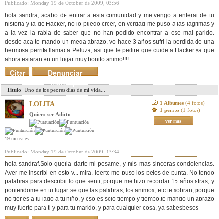
Publicado: Monday 19 de October de 2009, 03:56
hola sandra, acabo de entrar a esta comunidad y me vengo a enterar de tu
historia y la de Hacker, no lo puedo creer, en verdad me puso a las lagrimas y
a la vez la rabia de saber que no han podido encontrar a ese mal parido.
desde aca te mando un mega abrazo, yo hace 3 años sufri la perdida de una
hermosa perrita llamada Peluza, asi que le pedire que cuide a Hacker ya que
ahora estaran en un lugar muy bonito.animo!!!!
Citar
Denunciar
mensaje
Titulo:
Uno de los peores días de mi vida...
1 Albumes
(4 fotos)
LOLITA
1 perros
(1 fotos)
Quiero ser Adicto
ver mas
19 mensajes
Publicado: Monday 19 de October de 2009, 13:34
hola sandraf.Solo queria darte mi pesame, y mis mas sinceras condolencias.
Ayer me inscribi en esto y... mira, leerte me puso los pelos de punta. No tengo
palabras para describir lo que senti, porque me hizo recordar 15 años atras, y
poniendome en tu lugar se que las palabras, los animos, etc te sobran, porque
no tienes a tu lado a tu niño, y eso es solo tiempo y tiempo.te mando un abrazo
muy fuerte para ti y para tu marido, y para cualquier cosa, ya sabesbesos