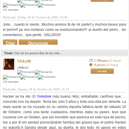
101 mensajes
Publicado: Friday 16 de October de 2009, 16:40
Jolin... cuanto lo siento...Muchos animos tb de mi parte!! y muchos besos para
el perrin!! ya nos contaras como va evolucionando!!Y al dueño del perro... sin
comentarios... que gente...SALUDOS
Citar
Denunciar
mensaje
Titulo:
Uno de los peores días de mi vida...
1 Albumes
(5 fotos)
Vicky06
0 perros
(0 fotos)
¡Adicto!
ver mas
236 mensajes
Publicado: Sunday 18 de October de 2009, 21:13
Hacker se ha ido. El
Yorkshire
más bueno, feliz, entrañable, cariñoso que he
conocido nos ha dejado. Tenía tan solo 5 años y toda una vida por delante. La
mala suerte se ha cruzado en su camino.Aquella fatídica tarde de sábado 10
de Octubre, como una tarde cualquiera, mientras daba su paseo, tuvo que
cruzarse con un Golden, que por increíble que parezca en esta raza de perros,
fue a por él sin piedad provocándole heridas tan graves que el pobre Hacker
no soportó.A Sandra desde aquí, su dueña, le doy todo mi apoyo en estos