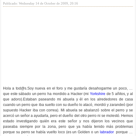
Publicado: Wednesday 14 de October de 2009, 20:16
Hola a
tod@s.Soy
nueva en el foro y me gustaría desahogarme un poco, ya
que este sábado un perro ha mordido a Hacker (mi
Yorkshire
de 5 añitos, y al
que adoro).Estaban paseando mi abuela y él en los alrededores de casa
cuando un perro que iba suelto con su dueño lo atacó, mordió y zarandeó (por
supuesto Hacker iba con correa). Mi abuela se abalanzó sobre el perro y se
acercó un señor a ayudarla, pero el dueño del otro perro ni se molestó. Hemos
estado investigando quién era este señor y nos dijeron los vecinos que
paseaba siempre por la zona, pero que ya había tenido más problemas
porque su perro se había vuelto loco (es un Golden o un
labrador
porque mi