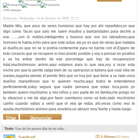
1290 mensajes
Publicado: Wednesday 14 de October de 2009, 22:11
Madre Mia, que asco de seres humanos que hay por ahi repartidos,es que
digo como Tai,es que solo me salen insultos y barbaridades para decirle a
ese.........,con lo nobles,inteligentes y buenos que son los labradores,que
horrores le habla echo para que este actue asi,yo es que de veras que mataba
al dueño,es que no se si podria contenerme para no liarme con el.Espero de
todo corazon que se recupere lo mas pronto posible y voy a pensar en positivo
y va ha entrar dentro de ese porcentaje que hay de recuperacion
total,muchisimoooo animo,aqui estamos para lo que sea,voy a rezar esta
noche por que tu perrito salga bien de su operacion,si tubiera que usar silla de
ruedas,seguiria siendo el perrito feliz que es hoy por que tiene a su lado unos
dueños maravillosos que lo quieren mucho,aqui todos te entendemos
perfectamente,estoy segura que nadie pensara que estas loca,pues yo
tambien quiero muchisimo a mis niños y son parte de mi familia,me pongo en
tu situacion y me da algo,por favor cuentanos como va todo,dale muchisimo
cariño cuando vallas a verlo que el vea qe estas ahi,veras como eso le
ayuda,muchisimos animos para vosotros,un abrazo muy fuerte y hasta luego.
Citar
Denunciar
mensaje
Titulo:
Uno de los peores días de mi vida...
0 Albumes
(0 fotos)
Sandrarf