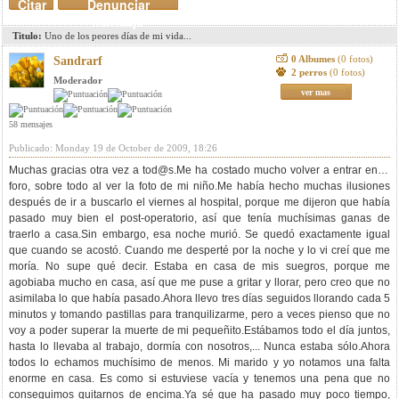
Citar
Denunciar
mensaje
Titulo:
Uno de los peores días de mi vida...
0 Albumes
(0 fotos)
Sandrarf
2 perros
(0 fotos)
Moderador
ver mas
58 mensajes
Publicado: Monday 19 de October de 2009, 18:26
Muchas gracias otra vez a
tod@s.Me
ha costado mucho volver a entrar en el
foro, sobre todo al ver la foto de mi niño.Me había hecho muchas ilusiones
después de ir a buscarlo el viernes al hospital, porque me dijeron que había
pasado muy bien el post-operatorio, así que tenía muchísimas ganas de
traerlo a casa.Sin embargo, esa noche murió. Se quedó exactamente igual
que cuando se acostó. Cuando me desperté por la noche y lo vi creí que me
moría. No supe qué decir. Estaba en casa de mis suegros, porque me
agobiaba mucho en casa, así que me puse a gritar y llorar, pero creo que no
asimilaba lo que había pasado.Ahora llevo tres días seguidos llorando cada 5
minutos y tomando pastillas para tranquilizarme, pero a veces pienso que no
voy a poder superar la muerte de mi pequeñito.Estábamos todo el día juntos,
hasta lo llevaba al trabajo, dormía con nosotros,... Nunca estaba sólo.Ahora
todos lo echamos muchísimo de menos. Mi marido y yo notamos una falta
enorme en casa. Es como si estuviese vacía y tenemos una pena que no
conseguimos quitarnos de encima.Ya sé que ha pasado muy poco tiempo,