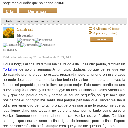
page todo el daño que ha hecho.ANIMO.
Citar
Denunciar
mensaje
Titulo:
Uno de los peores días de mi vida...
0 Albumes
(0 fotos)
Sandrarf
2 perros
(0 fotos)
Moderador
ver mas
58 mensajes
Publicado: Wednesday 21 de October de 2009, 14:00
Hola a
tod@s.Al
final mi familia me ha traído este lunes otro perrito, también un
Yorkshire
de sólo 7 semanas.Al principio dudaba, porque pensé que era
demasiado pronto y que no estaba preparada, pero al tenerlo en mis brazos
no pude decir que no.La pena la sigo teniendo, y sigo llorando cuando veo la
foto de mi pequeñito, pero lo llevo un poco mejor. Este nuevo perrito es una
nueva alegría en casa, y mi marido y yo no nos sentimos tan solos.Además es
muy gracioso, porque es muy patoso, al ser tan pequeño, así que hace que
nos riamos.Al principio me sentía mal porque pensaba que Hacker me iba a
odiar por tener otro perrito tan pronto, pero es que si no lo acepto me vuelvo
loca.Tengo claro que todavía no quiero a este perrito tanto como quise a
Hacker. Supongo que es normal porque con Hacker estuve 5 años. También
supongo que será un amor distinto. Igual de inmenso, pero distinto. Espero
recuperarme más día a día, aunque creo que ya no me quedan lágrimas.