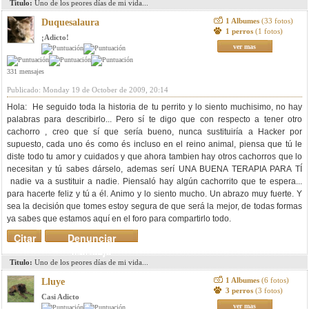
Titulo:
Uno de los peores días de mi vida...
1 Albumes
(33 fotos)
Duquesalaura
1 perros
(1 fotos)
¡Adicto!
ver mas
331 mensajes
Publicado: Monday 19 de October de 2009, 20:14
Hola: He seguido toda la historia de tu perrito y lo siento muchisimo, no hay
palabras para describirlo... Pero sí te digo que con respecto a tener otro
cachorro , creo que sí que sería bueno, nunca sustituiría a Hacker por
supuesto, cada uno és como és incluso en el reino animal, piensa que tú le
diste todo tu amor y cuidados y que ahora tambien hay otros cachorros que lo
necesitan y tú sabes dárselo, ademas serí UNA BUENA TERAPIA PARA TÍ
nadie va a sustituir a nadie. Piensaló hay algún cachorrito que te espera...
para hacerte feliz y tú a él. Animo y lo siento mucho. Un abrazo muy fuerte. Y
sea la decisión que tomes estoy segura de que será la mejor, de todas formas
ya sabes que estamos aquí en el foro para compartirlo todo.
Citar
Denunciar
mensaje
Titulo:
Uno de los peores días de mi vida...
1 Albumes
(6 fotos)
Lluye
3 perros
(3 fotos)
Casi Adicto
ver mas