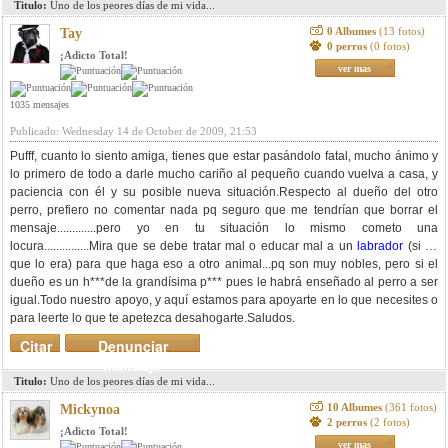
Titulo:
Uno de los peores días de mi vida...
0 Albumes
(13 fotos)
Tay
0 perros
(0 fotos)
¡Adicto Total!
ver mas
1035 mensajes
Publicado: Wednesday 14 de October de 2009, 21:53
Pufff, cuanto lo siento amiga, tienes que estar pasándolo fatal, mucho ánimo y
lo primero de todo a darle mucho cariño al pequeño cuando vuelva a casa, y
paciencia con él y su posible nueva situación.Respecto al dueño del otro
perro, prefiero no comentar nada pq seguro que me tendrían que borrar el
mensaje.............pero yo en tu situación lo mismo cometo una
locura...............Mira que se debe tratar mal o educar mal a un
labrador
(si es
que lo era) para que haga eso a otro animal...pq son muy nobles, pero si el
dueño es un h***de la grandísima p*** pues le habrá enseñado al perro a ser
igual.Todo nuestro apoyo, y aquí estamos para apoyarte en lo que necesites o
para leerte lo que te apetezca desahogarte.Saludos.
Citar
Denunciar
mensaje
Titulo:
Uno de los peores días de mi vida...
10 Albumes
(361 fotos)
Mickynoa
2 perros
(2 fotos)
¡Adicto Total!
ver mas