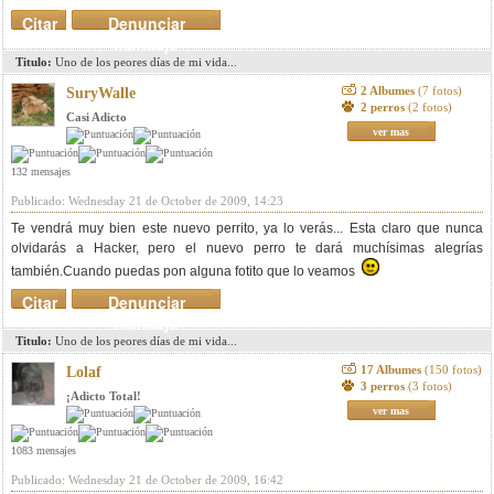
Citar
Denunciar
mensaje
Titulo:
Uno de los peores días de mi vida...
2 Albumes
(7 fotos)
SuryWalle
2 perros
(2 fotos)
Casi Adicto
ver mas
132 mensajes
Publicado: Wednesday 21 de October de 2009, 14:23
Te vendrá muy bien este nuevo perrito, ya lo verás... Esta claro que nunca
olvidarás a Hacker, pero el nuevo perro te dará muchísimas alegrías
también.Cuando puedas pon alguna fotito que lo veamos
Citar
Denunciar
mensaje
Titulo:
Uno de los peores días de mi vida...
17 Albumes
(150 fotos)
Lolaf
3 perros
(3 fotos)
¡Adicto Total!
ver mas
1083 mensajes
Publicado: Wednesday 21 de October de 2009, 16:42