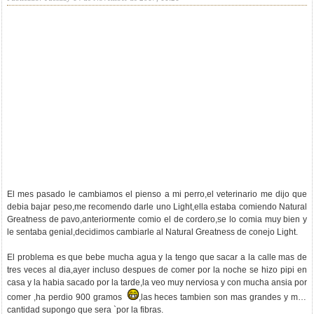
El mes pasado le cambiamos el pienso a mi perro,el veterinario me dijo que
debia bajar peso,me recomendo darle uno Light,ella estaba comiendo Natural
Greatness de pavo,anteriormente comio el de cordero,se lo comia muy bien y
le sentaba genial,decidimos cambiarle al Natural Greatness de conejo Light.
El problema es que bebe mucha agua y la tengo que sacar a la calle mas de
tres veces al dia,ayer incluso despues de comer por la noche se hizo pipi en
casa y la habia sacado por la tarde,la veo muy nerviosa y con mucha ansia por
comer ,ha perdio 900 gramos
,las heces tambien son mas grandes y mas
cantidad supongo que sera `por la fibras.