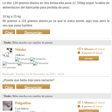
Le doy 130 gramos diarios en dos tomas,ella pesa 12,700kg,segun la tabla de
alimentacion del fabricante para perdida de peso:
10 kg a 15 kg
86 gramos a 116 gramos diarios,ya se que le estoy dando algo mas pero la
veo que pasa hambre.
Citar
Denunciar
mensaje
Titulo:
Bebe mucha con cambio de pienso
0 Albumes
(8 fotos)
Nidaba
0 perros
(0 fotos)
¡Adicto!
ver mas
613 mensajes
Publicado: Tuesday 14 de November de 2017, 14:20
¿Puede que beba más para saciarse?
Citar
Denunciar
mensaje
Titulo:
Bebe mucha con cambio de pienso
1 Albumes
(2 fotos)
Pulgaditas
0 perros
(0 fotos)
Casi Adicto
ver mas