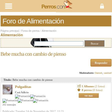
Foro de Alimentación
Página principal
/
Foros de perros
/
Alimentación
Alimentación
Bebe mucha con cambio de pienso
Responder
Moderadores:
Damzel
,
sandrarf
Titulo:
Bebe mucha con cambio de pienso
1 Albumes
(2 fotos)
Pulgaditas
0 perros
(0 fotos)
Casi Adicto
ver mas
202 mensajes
Publicado: Tuesday 14 de November de 2017, 11:21