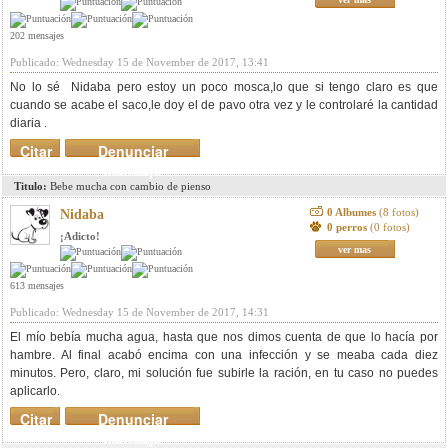
202 mensajes
Publicado: Wednesday 15 de November de 2017, 13:41
No lo sé Nidaba pero estoy un poco mosca,lo que si tengo claro es que
cuando se acabe el saco,le doy el de pavo otra vez y le controlaré la cantidad
diaria .
Citar
Denunciar
mensaje
Titulo:
Bebe mucha con cambio de pienso
0 Albumes
(8 fotos)
Nidaba
0 perros
(0 fotos)
¡Adicto!
ver mas
613 mensajes
Publicado: Wednesday 15 de November de 2017, 14:31
El mío bebía mucha agua, hasta que nos dimos cuenta de que lo hacía por
hambre. Al final acabó encima con una infección y se meaba cada diez
minutos. Pero, claro, mi solución fue subirle la ración, en tu caso no puedes
aplicarlo.
Citar
Denunciar
mensaje