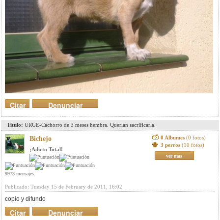
Citar
Denunciar
mensaje
Titulo:
URGE-Cachorro de 3 meses hembra. Querian sacrificarla.
0 Albumes
(0 fotos)
Bichejo
3 perros
(10 fotos)
¡Adicto Total!
ver mas
9973 mensajes
Publicado: Tuesday 15 de February de 2011, 16:02
copio y difundo
Citar
Denunciar