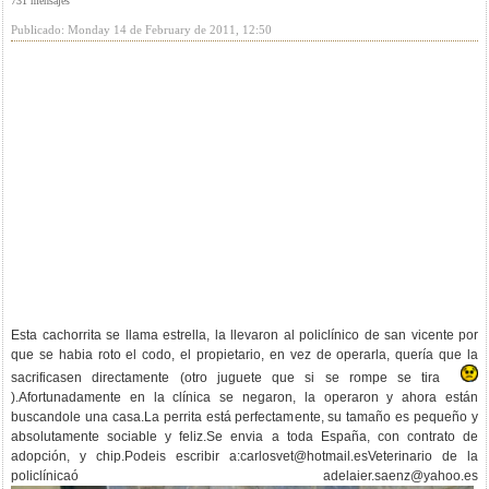
731 mensajes
Publicado: Monday 14 de February de 2011, 12:50
Esta cachorrita se llama estrella, la llevaron al policlínico de san vicente por
que se habia roto el codo, el propietario, en vez de operarla, quería que la
sacrificasen directamente (otro juguete que si se rompe se tira
).Afortunadamente en la clínica se negaron, la operaron y ahora están
buscandole una casa.La perrita está perfectamente, su tamaño es pequeño y
absolutamente sociable y feliz.Se envia a toda España, con contrato de
adopción, y chip.Podeis escribir a:
carlosvet@hotmail.esVeterinario
de la
policlínicaó
adelaier.saenz@yahoo.es