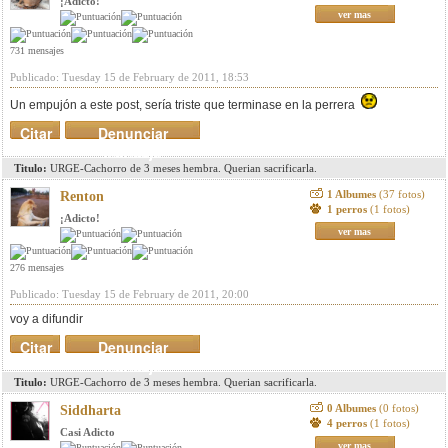
¡Adicto!
ver mas
731 mensajes
Publicado: Tuesday 15 de February de 2011, 18:53
Un empujón a este post, sería triste que terminase en la perrera
Citar
Denunciar
mensaje
Titulo:
URGE-Cachorro de 3 meses hembra. Querian sacrificarla.
1 Albumes
(37 fotos)
Renton
1 perros
(1 fotos)
¡Adicto!
ver mas
276 mensajes
Publicado: Tuesday 15 de February de 2011, 20:00
voy a difundir
Citar
Denunciar
mensaje
Titulo:
URGE-Cachorro de 3 meses hembra. Querian sacrificarla.
0 Albumes
(0 fotos)
Siddharta
4 perros
(1 fotos)
Casi Adicto
ver mas