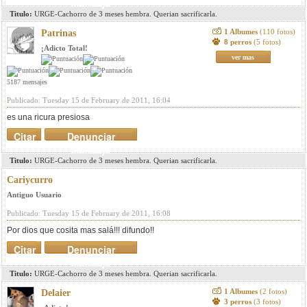
mensaje
Titulo:
URGE-Cachorro de 3 meses hembra. Querian sacrificarla.
1 Albumes
(110 fotos)
Patrinas
8 perros
(5 fotos)
¡Adicto Total!
ver mas
5187 mensajes
Publicado: Tuesday 15 de February de 2011, 16:04
es una ricura presiosa
Citar
Denunciar
mensaje
Titulo:
URGE-Cachorro de 3 meses hembra. Querian sacrificarla.
Cariycurro
Antiguo Usuario
Publicado: Tuesday 15 de February de 2011, 16:08
Por dios que cosita mas salá!!! difundo!!
Citar
Denunciar
mensaje
Titulo:
URGE-Cachorro de 3 meses hembra. Querian sacrificarla.
1 Albumes
(2 fotos)
Delaier
3 perros
(3 fotos)