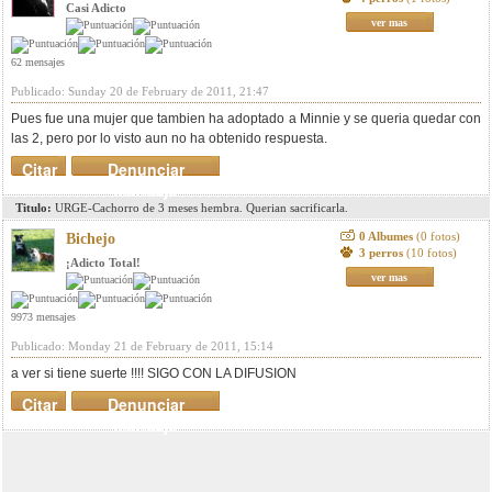
Casi Adicto
ver mas
62 mensajes
Publicado: Sunday 20 de February de 2011, 21:47
Pues fue una mujer que tambien ha adoptado a Minnie y se queria quedar con
las 2, pero por lo visto aun no ha obtenido respuesta.
Citar
Denunciar
mensaje
Titulo:
URGE-Cachorro de 3 meses hembra. Querian sacrificarla.
0 Albumes
(0 fotos)
Bichejo
3 perros
(10 fotos)
¡Adicto Total!
ver mas
9973 mensajes
Publicado: Monday 21 de February de 2011, 15:14
a ver si tiene suerte !!!! SIGO CON LA DIFUSION
Citar
Denunciar
mensaje