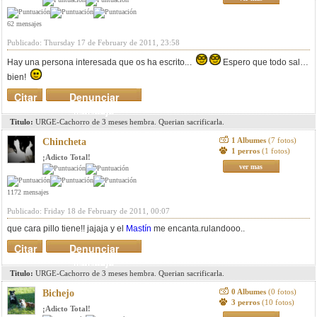
62 mensajes
Publicado: Thursday 17 de February de 2011, 23:58
Hay una persona interesada que os ha escrito...
Espero que todo salga
bien!
Citar
Denunciar
mensaje
Titulo:
URGE-Cachorro de 3 meses hembra. Querian sacrificarla.
1 Albumes
(7 fotos)
Chincheta
1 perros
(1 fotos)
¡Adicto Total!
ver mas
1172 mensajes
Publicado: Friday 18 de February de 2011, 00:07
que cara pillo tiene!! jajaja y el
Mastín
me encanta.rulandooo..
Citar
Denunciar
mensaje
Titulo:
URGE-Cachorro de 3 meses hembra. Querian sacrificarla.
0 Albumes
(0 fotos)
Bichejo
3 perros
(10 fotos)
¡Adicto Total!