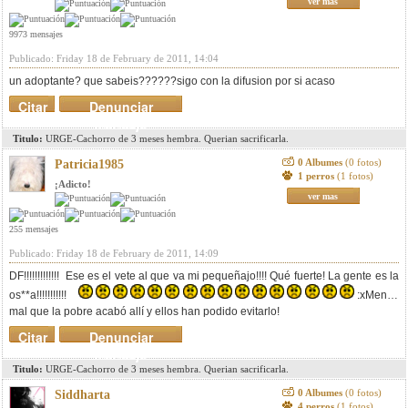
ver mas
9973 mensajes
Publicado: Friday 18 de February de 2011, 14:04
un adoptante? que sabeis??????sigo con la difusion por si acaso
Citar
Denunciar
mensaje
Titulo:
URGE-Cachorro de 3 meses hembra. Querian sacrificarla.
0 Albumes
(0 fotos)
Patricia1985
1 perros
(1 fotos)
¡Adicto!
ver mas
255 mensajes
Publicado: Friday 18 de February de 2011, 14:09
DF!!!!!!!!!!!!! Ese es el vete al que va mi pequeñajo!!!! Qué fuerte! La gente es la
os**a!!!!!!!!!!!
:xMenos
mal que la pobre acabó allí y ellos han podido evitarlo!
Citar
Denunciar
mensaje
Titulo:
URGE-Cachorro de 3 meses hembra. Querian sacrificarla.
0 Albumes
(0 fotos)
Siddharta
4 perros
(1 fotos)