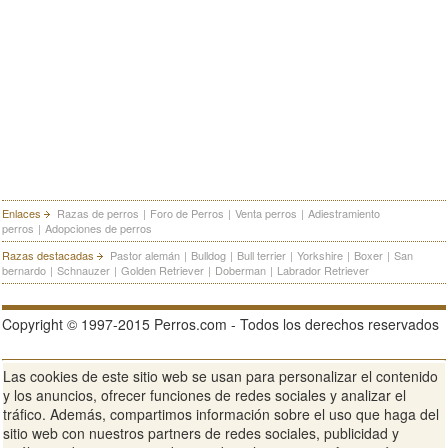
Enlaces
Razas de perros
|
Foro de Perros
|
Venta perros
|
Adiestramiento
perros
|
Adopciones de perros
Razas destacadas
Pastor alemán
|
Bulldog
|
Bull terrier
|
Yorkshire
|
Boxer
|
San
bernardo
|
Schnauzer
|
Golden Retriever
|
Doberman
|
Labrador Retriever
Copyright © 1997-2015 Perros.com - Todos los derechos reservados
Las cookies de este sitio web se usan para personalizar el contenido
Publicidad en Perros.com
|
Contacte
|
Aviso Legal
|
Política de
y los anuncios, ofrecer funciones de redes sociales y analizar el
privacidad
|
Condiciones de uso
tráfico. Además, compartimos información sobre el uso que haga del
sitio web con nuestros partners de redes sociales, publicidad y
Ver sitio web completo