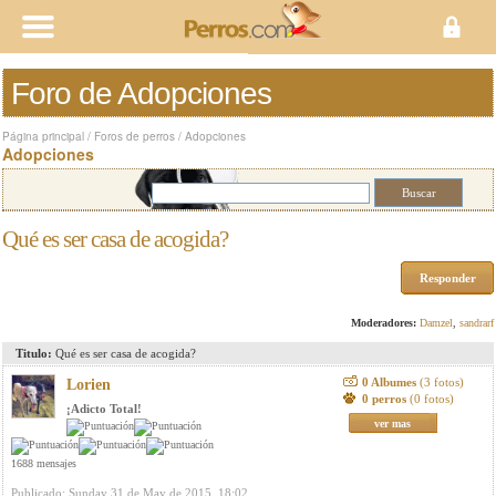
Foro de Adopciones
Página principal
/
Foros de perros
/
Adopciones
Adopciones
Qué es ser casa de acogida?
Responder
Moderadores:
Damzel
,
sandrarf
Titulo:
Qué es ser casa de acogida?
0 Albumes
(3 fotos)
Lorien
0 perros
(0 fotos)
¡Adicto Total!
ver mas
1688 mensajes
Publicado: Sunday 31 de May de 2015, 18:02