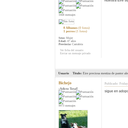
Nuestra Eire 
1668 mensajes
0 Albumes
(0 fotos)
1 perros
(1 fotos)
Sexo:
Mujer
Edad:
47 años
Provincia:
Cantabria
Ver ficha del usuario
Enviar un mensaje privado
Usuario
Titulo:
Eire preciosa mestiza de pastor a
Bichejo
Publicado: Frida
¡Adicto Total!
sigue en adop
9973 mensajes