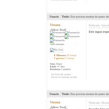
Usuario
Titulo:
Eire preciosa mestiza de pastor a
Veraxu
Publicado: Satur
¡Adicto Total!
Eire sigue es
1668 mensajes
0 Albumes
(0 fotos)
1 perros
(1 fotos)
Sexo:
Mujer
Edad:
47 años
Provincia:
Cantabria
Ver ficha del usuario
Enviar un mensaje privado
Usuario
Titulo:
Eire preciosa mestiza de pastor a
Veraxu
Publicado: Monda
¡Adicto Total!