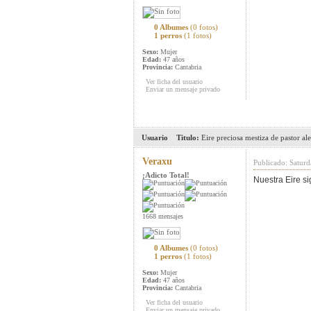
0 Albumes
(0 fotos)
1 perros
(1 fotos)
Sexo:
Mujer
Edad:
47 años
Provincia:
Cantabria
Ver ficha del usuario
Enviar un mensaje privado
Usuario
Titulo:
Eire preciosa mestiza de pastor a
Veraxu
Publicado: Satur
¡Adicto Total!
Nuestra Eire s
1668 mensajes
0 Albumes
(0 fotos)
1 perros
(1 fotos)
Sexo:
Mujer
Edad:
47 años
Provincia:
Cantabria
Ver ficha del usuario
Enviar un mensaje privado