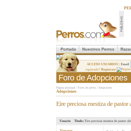
PE
Portada
Nuestros Perros
Raza
ACCESO USUARIOS |
Email
registrado?
Regístrate
Foro de Adopciones
Página principal
/
Foros de perros
/
Adopciones
Adopciones
Eire preciosa mestiza de pastor
Usuario
Titulo:
Eire preciosa mestiza de pastor a
Veraxu