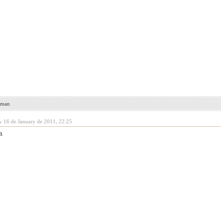
leman
y 16 de January de 2011, 22:25
a