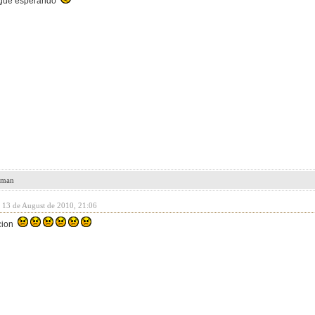
sigue esperando
leman
y 13 de August de 2010, 21:06
cion