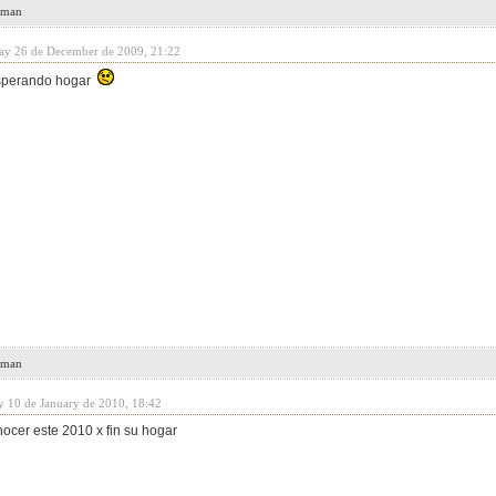
leman
day 26 de December de 2009, 21:22
esperando hogar
leman
y 10 de January de 2010, 18:42
ocer este 2010 x fin su hogar