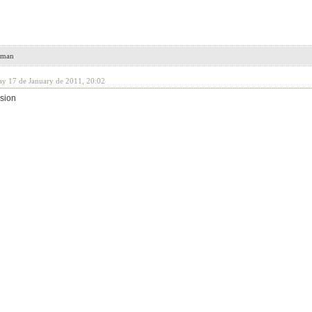
leman
y 17 de January de 2011, 20:02
usion