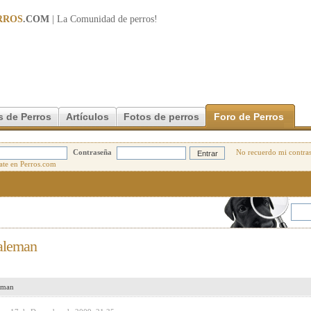
RROS
.COM
| La Comunidad de
perros
!
s de Perros
Artículos
Fotos de perros
Foro de Perros
Contraseña
No recuerdo mi contra
 aleman
leman