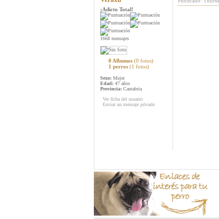
Publicado: Thurs
¡Adicto Total!
1668 mensajes
0 Albumes
(0 fotos)
1 perros
(1 fotos)
Sexo:
Mujer
Edad:
47 años
Provincia:
Cantabria
Ver ficha del usuario
Enviar un mensaje privado