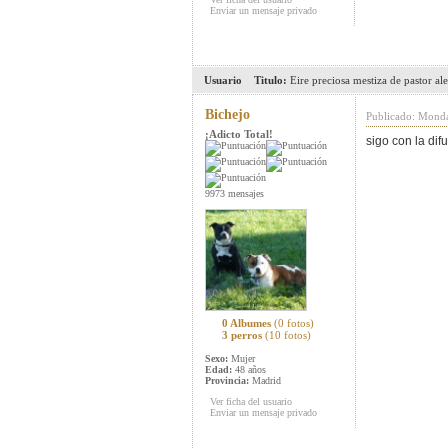
Enviar un mensaje privado
Usuario
Titulo:
Eire preciosa mestiza de pastor a
Bichejo
Publicado: Monda
¡Adicto Total!
sigo con la dif
9973 mensajes
0 Albumes
(0 fotos)
3 perros
(10 fotos)
Sexo:
Mujer
Edad:
48 años
Provincia:
Madrid
Ver ficha del usuario
Enviar un mensaje privado