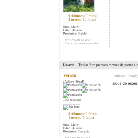
0 Albumes
(0 fotos)
3 perros
(10 fotos)
Sexo:
Mujer
Edad:
48 años
Provincia:
Madrid
Ver ficha del usuario
Enviar un mensaje privado
Usuario
Titulo:
Eire preciosa mestiza de pastor a
Veraxu
Publicado: Sunda
¡Adicto Total!
sigue de esper
1668 mensajes
0 Albumes
(0 fotos)
1 perros
(1 fotos)
Sexo:
Mujer
Edad:
47 años
Provincia:
Cantabria
Ver ficha del usuario