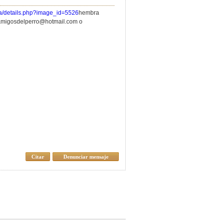
ia/details.php?image_id=5526
hembra
amigosdelperro@hotmail.com
o
Citar
Denunciar mensaje