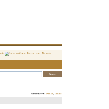
seña
|
No estás
Responder
Moderadores:
Damzel
,
sandrarf