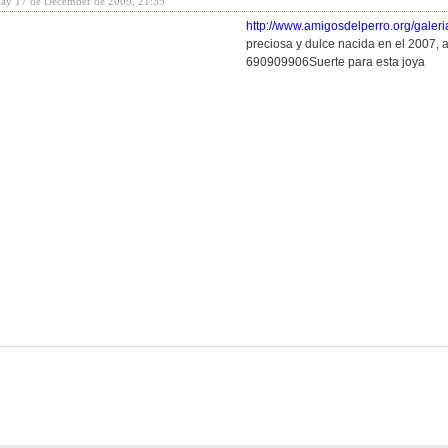
day 17 de December de 2009, 21:35
http://www.amigosdelperro.org/galer
preciosa y dulce nacida en el 2007,
690909906Suerte para esta joya