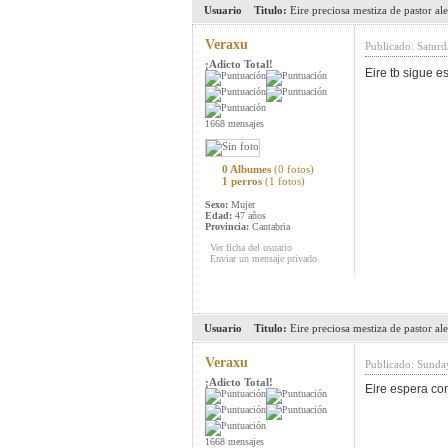
Usuario
Titulo:
Eire preciosa mestiza de pastor a
Veraxu
Publicado: Satur
¡Adicto Total!
Eire tb sigue 
1668 mensajes
0 Albumes
(0 fotos)
1 perros
(1 fotos)
Sexo:
Mujer
Edad:
47 años
Provincia:
Cantabria
Ver ficha del usuario
Enviar un mensaje privado
Usuario
Titulo:
Eire preciosa mestiza de pastor a
Veraxu
Publicado: Sunda
¡Adicto Total!
Eire espera con
1668 mensajes