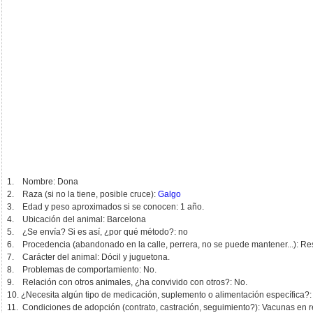
1. Nombre: Dona
2. Raza (si no la tiene, posible cruce):
Galgo
3. Edad y peso aproximados si se conocen: 1 año.
4. Ubicación del animal: Barcelona
5. ¿Se envía? Si es así, ¿por qué método?: no
6. Procedencia (abandonado en la calle, perrera, no se puede mantener...): Res
7. Carácter del animal: Dócil y juguetona.
8. Problemas de comportamiento: No.
9. Relación con otros animales, ¿ha convivido con otros?: No.
10. ¿Necesita algún tipo de medicación, suplemento o alimentación específica?
11. Condiciones de adopción (contrato, castración, seguimiento?): Vacunas en r