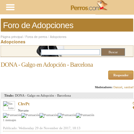
Foro de Adopciones
Página principal
/
Foros de perros
/
Adopciones
Adopciones
DONA - Galgo en Adopción - Barcelona
Responder
Moderadores:
Damzel
,
sandrarf
Titulo:
DONA - Galgo en Adopción - Barcelona
ChvPt
Novato
1 mensajes
Publicado: Wednesday 29 de November de 2017, 18:13