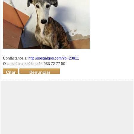
Contáctanos a:
http://sosgalgos.com/?p=23811
O también al teléfono 54 933 72 77 50
Citar
Denunciar
mensaje