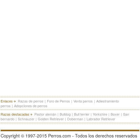
Enlaces
Razas de perros
|
Foro de Perros
|
Venta perros
|
Adiestramiento
perros
|
Adopciones de perros
Razas destacadas
Pastor alemán
|
Bulldog
|
Bull terrier
|
Yorkshire
|
Boxer
|
San
bernardo
|
Schnauzer
|
Golden Retriever
|
Doberman
|
Labrador Retriever
Copyright © 1997-2015 Perros.com - Todos los derechos reservados