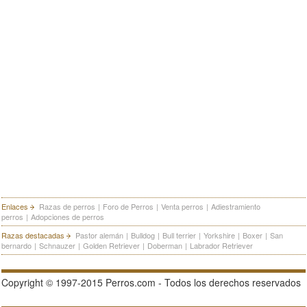
Enlaces
Razas de perros
|
Foro de Perros
|
Venta perros
|
Adiestramiento
perros
|
Adopciones de perros
Razas destacadas
Pastor alemán
|
Bulldog
|
Bull terrier
|
Yorkshire
|
Boxer
|
San
bernardo
|
Schnauzer
|
Golden Retriever
|
Doberman
|
Labrador Retriever
Copyright © 1997-2015 Perros.com - Todos los derechos reservados