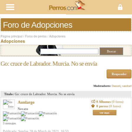
Foro de Adopciones
Página principal
/
Foros de perros
/
Adopciones
Adopciones
Go: cruce de Labrador. Murcia. No se envía
Responder
Moderadores:
Damzel
,
sandrarf
Titulo:
Go: cruce de Labrador. Murcia. No se envía
0 Albumes
(0 fotos)
Aunlargo
0 perros
(0 fotos)
Novato
ver mas
3 mensajes
Publicado: Sunday 28 de March de 2021, 16:53